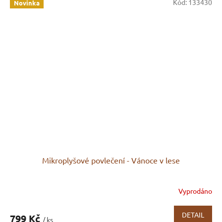
Kód:
133430
Novinka
Mikroplyšové povlečení - Vánoce v lese
Vyprodáno
DETAIL
799 Kč
/ ks