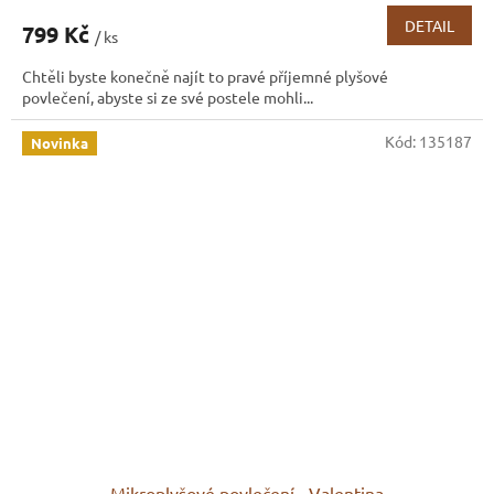
DETAIL
799 Kč
/ ks
Chtěli byste konečně najít to pravé příjemné plyšové
povlečení, abyste si ze své postele mohli...
Kód:
135187
Novinka
Mikroplyšové povlečení - Valentina