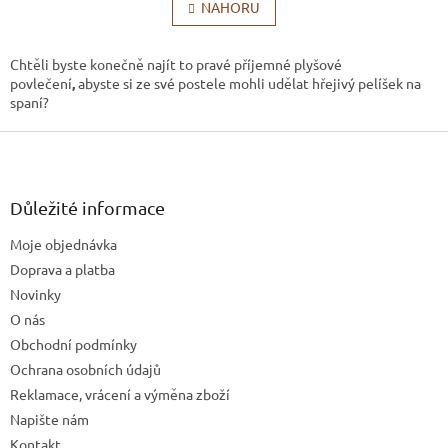
l
NAHORU
n
k
á
o
d
v
a
Chtěli byste konečně najít to pravé příjemné plyšové
á
c
povlečení
,
abyste si ze své postele mohli udělat hřejivý pelíšek na
n
í
spaní?
í
p
Z
r
v
á
k
p
y
a
Důležité informace
v
t
ý
Moje objednávka
í
p
Doprava a platba
i
s
Novinky
u
O nás
Obchodní podmínky
Ochrana osobních údajů
Reklamace, vrácení a výměna zboží
Napište nám
Kontakt