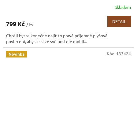
Skladem
DETAIL
799 Kč
/ ks
Chtěli byste konečně najít to pravé příjemné plyšové
povlečení, abyste si ze své postele mohli...
Kód:
133424
Novinka