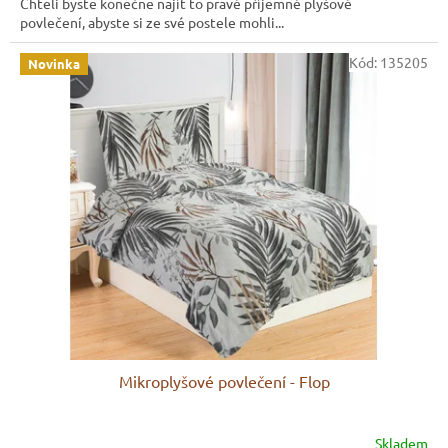
Chtěli byste konečně najít to pravé příjemné plyšové
povlečení, abyste si ze své postele mohli...
Kód:
135205
Novinka
Mikroplyšové povlečení - Flop
Skladem