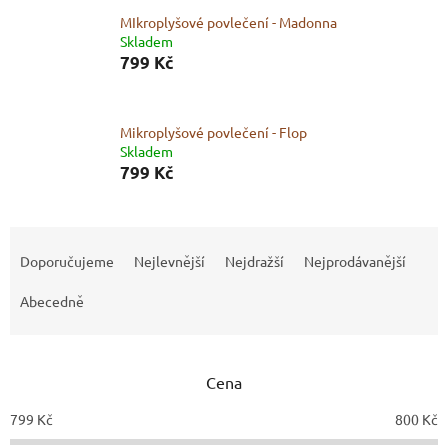
MIkroplyšové povlečení - Madonna
Skladem
799 Kč
Mikroplyšové povlečení - Flop
Skladem
799 Kč
Ř
a
Doporučujeme
Nejlevnější
Nejdražší
Nejprodávanější
z
e
Abecedně
n
í
p
Cena
r
o
799
Kč
800
Kč
d