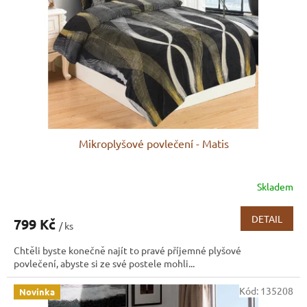
r
o
d
u
k
t
ů
Mikroplyšové povlečení - Matis
Skladem
DETAIL
799 Kč
/ ks
Chtěli byste konečně najít to pravé příjemné plyšové
povlečení, abyste si ze své postele mohli...
Kód:
135208
Novinka