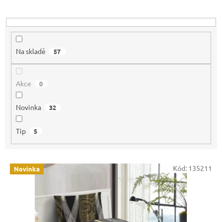
u
k
t
ů
Na skladě
57
Akce
0
Novinka
32
Tip
5
V
Kód:
135211
Novinka
ý
p
i
s
p