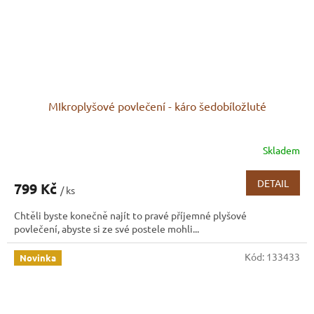
MIkroplyšové povlečení - káro šedobíložluté
Skladem
DETAIL
799 Kč
/ ks
Chtěli byste konečně najít to pravé příjemné plyšové
povlečení, abyste si ze své postele mohli...
Kód:
133433
Novinka