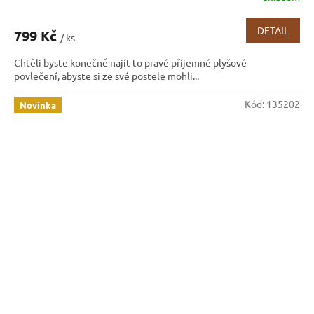
DETAIL
799 Kč
/ ks
Chtěli byste konečně najít to pravé příjemné plyšové
povlečení, abyste si ze své postele mohli...
Kód:
135202
Novinka