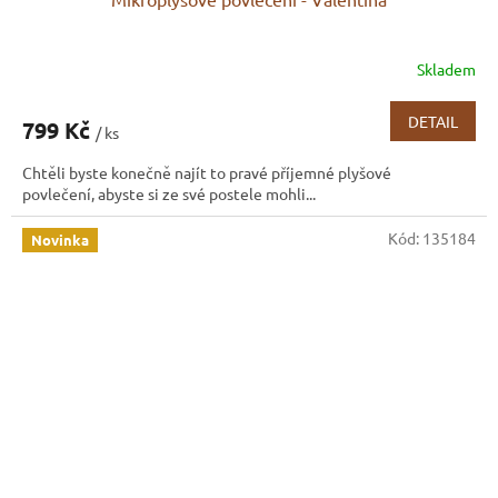
Skladem
DETAIL
799 Kč
/ ks
Chtěli byste konečně najít to pravé příjemné plyšové
povlečení, abyste si ze své postele mohli...
Kód:
135184
Novinka