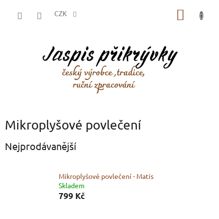
Přejít
NÁKUP
na
CZK
obsah
KOŠÍK
Mikroplyšové povlečení
Nejprodávanější
Mikroplyšové povlečení - Matis
Skladem
799 Kč