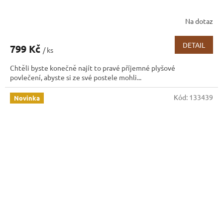
Na dotaz
DETAIL
799 Kč
/ ks
Chtěli byste konečně najít to pravé příjemné plyšové
povlečení, abyste si ze své postele mohli...
Kód:
133439
Novinka