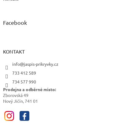
Facebook
KONTAKT
info@jaspis-prikryvky.cz
733 412 589
734 577 990
Prodejna a odběrné místo:
Zborovská 49
Nový Jičín, 741 01