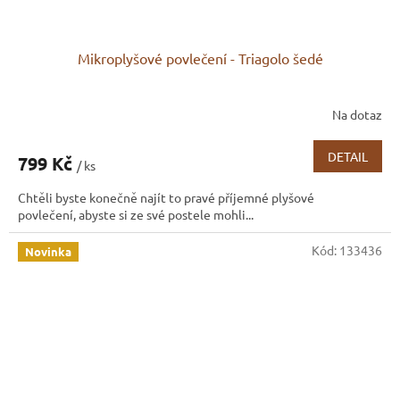
Mikroplyšové povlečení - Triagolo šedé
Na dotaz
DETAIL
799 Kč
/ ks
Chtěli byste konečně najít to pravé příjemné plyšové
povlečení, abyste si ze své postele mohli...
Kód:
133436
Novinka