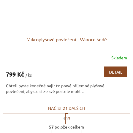
Mikroplyšové povlečení - Vánoce šedé
Skladem
DETAIL
799 Kč
/ ks
Chtěli byste konečně najít to pravé příjemné plyšové
povlečení, abyste si ze své postele mohli...
NAČÍST 21 DALŠÍCH
S
1
3
t
O
r
57
položek celkem
v
á