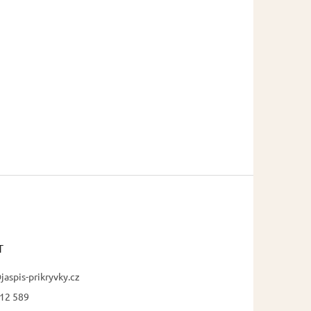
T
jaspis-prikryvky.cz
12 589