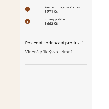
Péřová přikrývka Premium
5 971 Kč
Vlněný polštář
1 662 Kč
Poslední hodnocení produktů
Vlněná přikrývka - zimní
|
Hodnocení produktu je 5 z 5 hvězdiček.