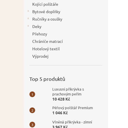
Kojící polštáře
Bytové doplňky
Ručníky a osušky
Deky
Přehozy
Chrániče matrací
Hotelový textil
Výprodej
Top 5 produktů
Luxusní přikrývka s
prachovým peřím
10 428 Kč
Péřový polštář Premium
1 046 Kč
Vlněná přikrývka - zimní
3 967 Kč