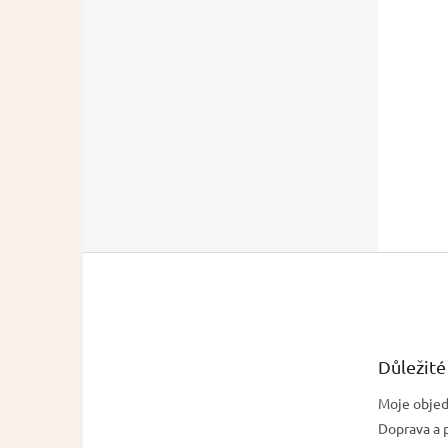
Z
á
p
a
t
Důležité
í
Moje obje
Doprava a 