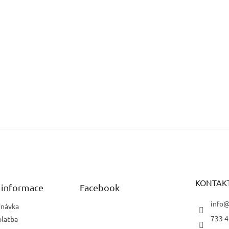
KONTAK
 informace
Facebook
info@
dnávka
733 4
platba