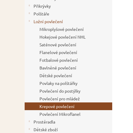
í
Přikrývky
p
Polštáře
a
Ložní povlečení
n
Mikroplyšové povlečení
e
Hokejové povlečení NHL
l
Saténové povlečení
Flanelové povlečení
Fotbalové povlečení
Bavlněné povlečení
Dětské povlečení
Povlaky na polštářky
Povlečení do postýlky
Povlečení pro mládež
Krepové povlečení
Povlečení Mikroflanel
Prostěradla
Dětské zboží