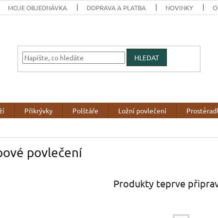
MOJE OBJEDNÁVKA
DOPRAVA A PLATBA
NOVINKY
O
HLEDAT
ží
Přikrývky
Polštáře
Ložní povlečení
Prostěrad
pové povlečení
Produkty teprve připra