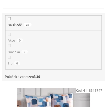
u
k
t
ů
Na skladě
26
Akce
0
Novinka
0
Tip
0
Položek k zobrazení:
26
V
Kód:
4118315747
ý
p
i