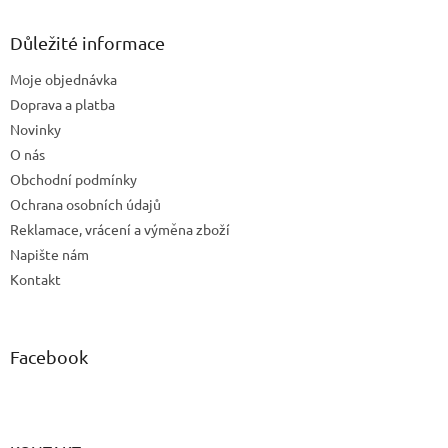
i
p
s
a
Důležité informace
u
t
Moje objednávka
í
Doprava a platba
Novinky
O nás
Obchodní podmínky
Ochrana osobních údajů
Reklamace, vrácení a výměna zboží
Napište nám
Kontakt
Facebook