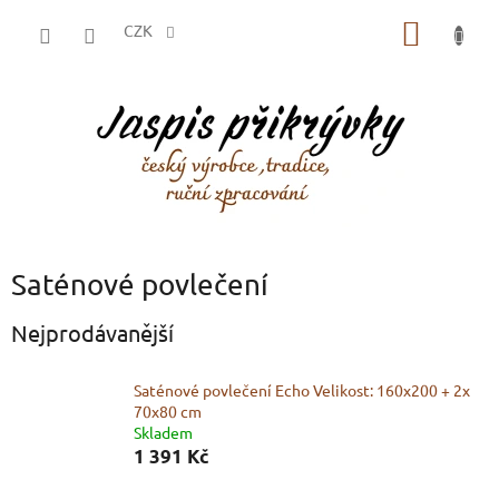
Přejít
NÁKUP
na
CZK
obsah
KOŠÍK
Saténové povlečení
Nejprodávanější
Saténové povlečení Echo Velikost: 160x200 + 2x
70x80 cm
Skladem
1 391 Kč