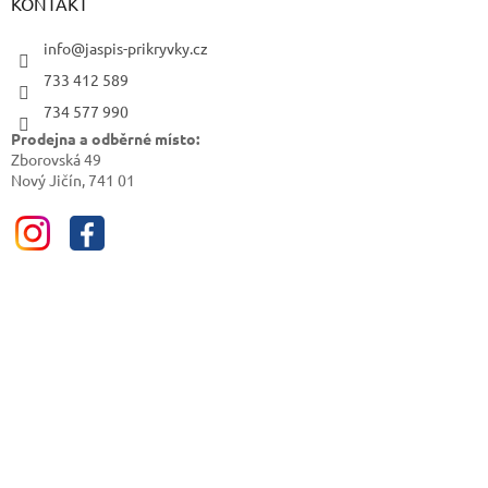
KONTAKT
info@jaspis-prikryvky.cz
733 412 589
734 577 990
Prodejna a odběrné místo:
Zborovská 49
Nový Jičín, 741 01