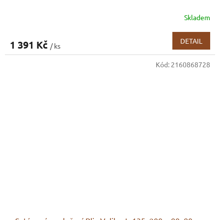
Skladem
DETAIL
1 391 Kč
/ ks
Kód:
2160868728