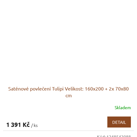
Saténové povlečení Tulipi Velikost: 160x200 + 2x 70x80
cm
Skladem
DETAIL
1 391 Kč
/ ks
Kód:
1248542088