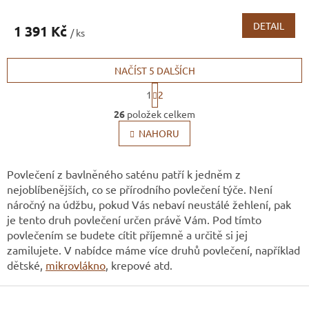
DETAIL
1 391 Kč
/ ks
NAČÍST 5 DALŠÍCH
S
1
2
t
O
r
26
položek celkem
v
á
l
NAHORU
n
k
á
o
d
v
a
Povlečení z bavlněného saténu patří k jedněm z
á
c
nejoblíbenějších, co se přírodního povlečení týče. Není
n
í
náročný na údžbu, pokud Vás nebaví neustálé žehlení, pak
í
p
je tento druh povlečení určen právě Vám. Pod tímto
r
povlečením se budete cítit příjemně a určitě si jej
v
zamilujete. V nabídce máme více druhů povlečení, například
k
y
dětské,
mikrovlákno
, krepové atd.
v
Z
ý
p
á