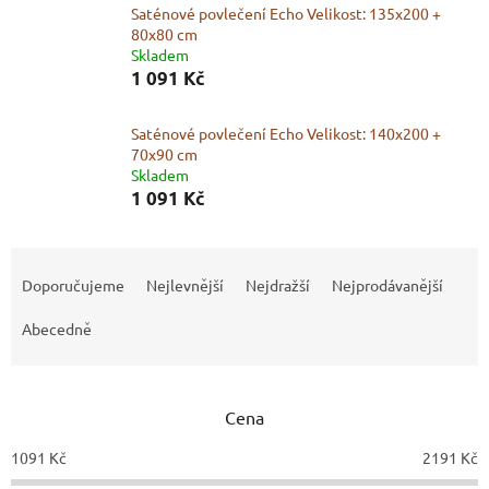
Saténové povlečení Echo Velikost: 135x200 +
80x80 cm
Skladem
1 091 Kč
Saténové povlečení Echo Velikost: 140x200 +
70x90 cm
Skladem
1 091 Kč
Ř
a
Doporučujeme
Nejlevnější
Nejdražší
Nejprodávanější
z
e
Abecedně
n
í
p
Cena
r
o
1091
Kč
2191
Kč
d