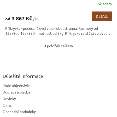
Skladem
Průměrné
hodnocení
produktu
DETAIL
3 867 Kč
od
/ ks
je
3,7
Přikrývka - počesaná ovčí vlna - oboustranná. Rozměry od
z
135x200,135x220 hmotnost od 2kg. Přikrývka se stává ze dvou...
5
hvězdiček.
3
položek celkem
O
v
Z
l
á
á
d
p
a
a
Důležité informace
c
t
í
Moje objednávka
í
p
Doprava a platba
r
v
Novinky
k
O nás
y
Obchodní podmínky
v