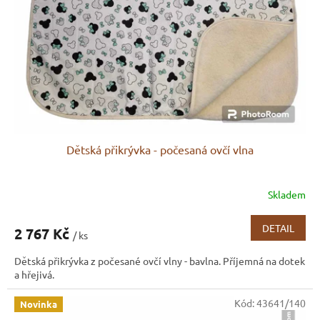
r
o
d
u
k
t
ů
Dětská přikrývka - počesaná ovčí vlna
Skladem
DETAIL
2 767 Kč
/ ks
Dětská přikrývka z počesané ovčí vlny - bavlna. Příjemná na dotek
a hřejivá.
Kód:
43641/140
Novinka