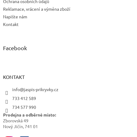
ý
Ochrana osobních údajů
p
Reklamace, vrácení a výměna zboží
i
Napište nám
s
u
Kontakt
Facebook
KONTAKT
info@jaspis-prikryvky.cz
733 412 589
734 577 990
Prodejna a odběrné místo:
Zborovská 49
Nový Jičín, 741 01