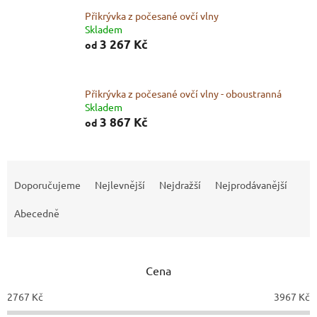
Přikrývka z počesané ovčí vlny
Skladem
3 267 Kč
od
Přikrývka z počesané ovčí vlny - oboustranná
Skladem
3 867 Kč
od
Ř
a
Doporučujeme
Nejlevnější
Nejdražší
Nejprodávanější
z
e
Abecedně
n
í
p
Cena
r
o
2767
Kč
3967
Kč
d