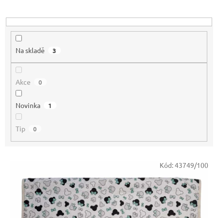
u
k
t
ů
Na skladě
3
Akce
0
Novinka
1
Tip
0
V
Kód:
43749/100
ý
p
i
s
p