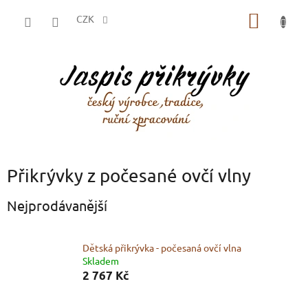
Přejít
NÁKUP
na
CZK
obsah
KOŠÍK
Přikrývky z počesané ovčí vlny
Nejprodávanější
Dětská přikrývka - počesaná ovčí vlna
Skladem
2 767 Kč