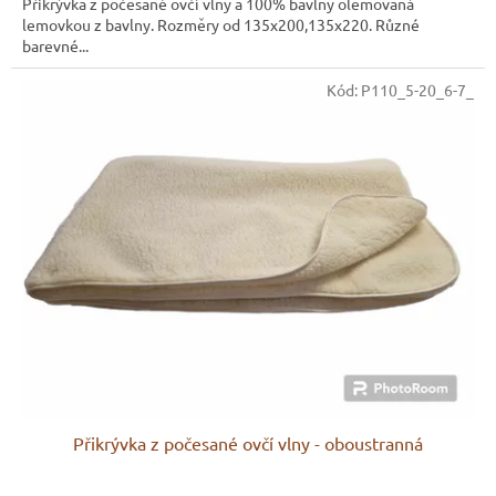
Přikrývka z počesané ovčí vlny a 100% bavlny olemovaná
z
lemovkou z bavlny. Rozměry od 135x200,135x220. Různé
5
barevné...
hvězdiček.
Kód:
P110_5-20_6-7_
Přikrývka z počesané ovčí vlny - oboustranná