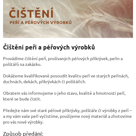
Čištění peří a péřových výrobků
Provádíme čištění peří, prošívaných péřových přikrývek, peřin a
polštářů na zakázku.
Dokážeme kvalifikovaně posoudit kvalitu peří ve starých peřinách,
duchnách, dekách, přikrývkách či polštářích.
Obratem vás informujeme o jeho stavu, kvalitě a hmotnosti peří,
které se bude čistit.
Předejte nám své staré péřové přikrývky, polštáře či výrobky z peří –
a my vám vaše peří vyčistíme, použijeme nový materiál a zhotovíme
pro vás nové výrobky.
Způsob předání: