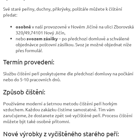
Své staré peřiny, duchny, přikrývky, polštáře můžete k čištění
předat:
osobně
v naší provozovně v Novém Jičíně na ulici Zborovská
320/49,74101 Nový Jičín,
nebo
svozem zásilky
– po předchozí domluvě a schválené
objednávce poštovní zásilkou. Svoz je možné objednat níže
přes formulář.
Termín provedení:
Službu čištění peří poskytujeme dle předchozí domluvy na počkání
nebo do 5-10 pracovních dnů.
Způsob čištění:
Používáme moderní a šetrnou metodu čištění peří horkým
vzduchem. Každou zakázku čistíme samostatně. Tím vám
zaručujeme, že dostanete zpět své vyčištěné peří. Procesu čištění
můžete být také osobně přítomni.
Nové výrobky z vyčištěného starého peří: