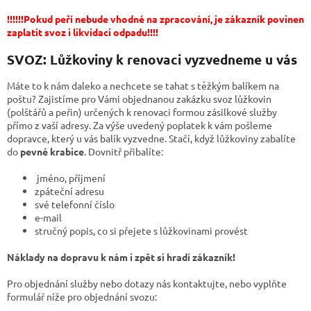
!!!!!!Pokud peří nebude vhodné na zpracování, je zákazník povinen
zaplatit svoz i likvidaci odpadu!!!!
SVOZ: Lůžkoviny k renovaci vyzvedneme u vás
Máte to k nám daleko a nechcete se tahat s těžkým balíkem na
poštu? Zajistíme pro Vámi objednanou zakázku svoz lůžkovin
(polštářů a peřin) určených k renovaci formou zásilkové služby
přímo z vaší adresy. Za výše uvedený poplatek k vám pošleme
dopravce, který u vás balík vyzvedne. Stačí, když lůžkoviny zabalíte
do
pevné krabice
. Dovnitř přibalíte:
jméno, příjmení
zpáteční adresu
své telefonní číslo
e-mail
stručný popis, co si přejete s lůžkovinami provést
Náklady na dopravu k nám i zpět si hradí zákazník!
Pro objednání služby nebo dotazy nás kontaktujte, nebo vyplňte
formulář níže pro objednání svozu: