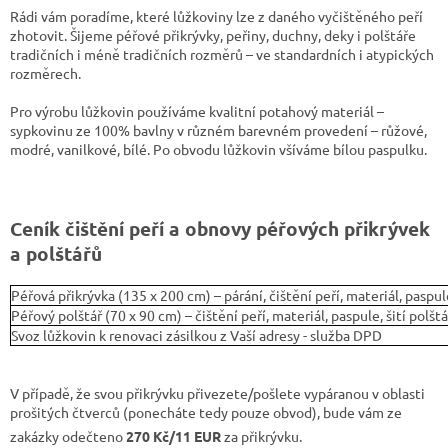
Rádi vám poradíme, které lůžkoviny lze z daného vyčištěného peří
zhotovit. Šijeme péřové přikrývky, peřiny, duchny, deky i polštáře
tradičních i méně tradičních rozměrů – ve standardních i atypických
rozměrech.
Pro výrobu lůžkovin používáme kvalitní potahový materiál –
sypkovinu ze 100% bavlny v různém barevném provedení – růžové,
modré, vanilkové, bílé. Po obvodu lůžkovin všíváme bílou paspulku.
Ceník čištění peří a obnovy péřových přikrývek
a polštářů
Péřová přikrývka (135 x 200 cm) – párání, čištění peří, materiál, paspul
Péřový polštář (70 x 90 cm) – čištění peří, materiál, paspule, šití polšt
Svoz lůžkovin k renovaci zásilkou z Vaší adresy - služba DPD
V případě, že svou přikrývku přivezete/pošlete vypáranou v oblasti
prošitých čtverců (ponecháte tedy pouze obvod), bude vám ze
zakázky odečteno
270 Kč/11 EUR
za přikrývku.