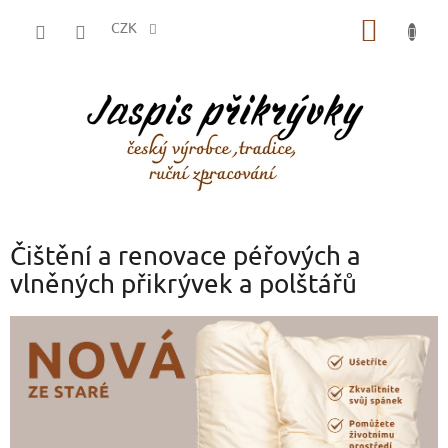
Přejít
NÁKUP
na
CZK
obsah
KOŠÍK
Čištění a renovace péřových a
vlněných přikrývek a polštářů