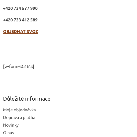
+420 734 577 990
+420 733 412 589
OBJEDNAT SVOZ
[w-form-SG1MS]
Z
á
p
a
Důležité informace
t
Moje objednávka
í
Doprava a platba
Novinky
O nás