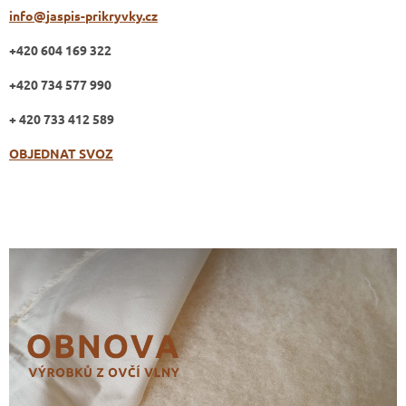
info@jaspis-prikryvky.cz
+420 604 169 322
+420 734 577 990
+ 420 733 412 589
OBJEDNAT SVOZ