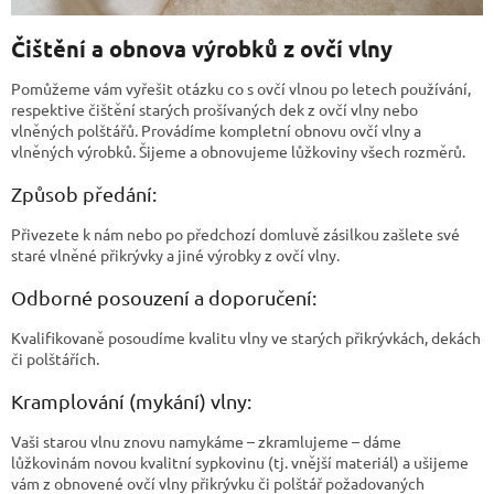
Čištění a obnova výrobků z ovčí vlny
Pomůžeme vám vyřešit otázku co s ovčí vlnou po letech používání,
respektive čištění starých prošívaných dek z ovčí vlny nebo
vlněných polštářů. Provádíme kompletní obnovu ovčí vlny a
vlněných výrobků. Šijeme a obnovujeme lůžkoviny všech rozměrů.
Způsob předání:
Přivezete k nám nebo po předchozí domluvě zásilkou zašlete své
staré vlněné přikrývky a jiné výrobky z ovčí vlny.
Odborné posouzení a doporučení:
Kvalifikovaně posoudíme kvalitu vlny ve starých přikrývkách, dekách
či polštářích.
Kramplování (mykání) vlny:
Vaši starou vlnu znovu namykáme – zkramlujeme – dáme
lůžkovinám novou kvalitní sypkovinu (tj. vnější materiál) a ušijeme
vám z obnovené ovčí vlny přikrývku či polštář požadovaných