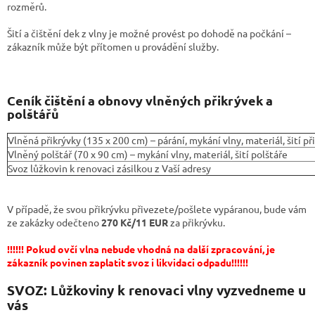
rozměrů.
Šití a čištění dek z vlny je možné provést po dohodě na počkání –
zákazník může být přítomen u provádění služby.
Ceník čištění a obnovy vlněných přikrývek a
polštářů
Vlněná přikrývky (135 x 200 cm) – párání, mykání vlny, materiál, šití př
Vlněný polštář (70 x 90 cm) – mykání vlny, materiál, šití polštáře
Svoz lůžkovin k renovaci zásilkou z Vaší adresy
V případě, že svou přikrývku přivezete/pošlete vypáranou, bude vám
ze zakázky odečteno
270 Kč/11 EUR
za přikrývku.
!!!!!!
Pokud ovčí vlna nebude vhodná na další zpracování, je
zákazník povinen zaplatit svoz i likvidaci odpadu!!!!!!
SVOZ: Lůžkoviny k renovaci vlny vyzvedneme u
vás