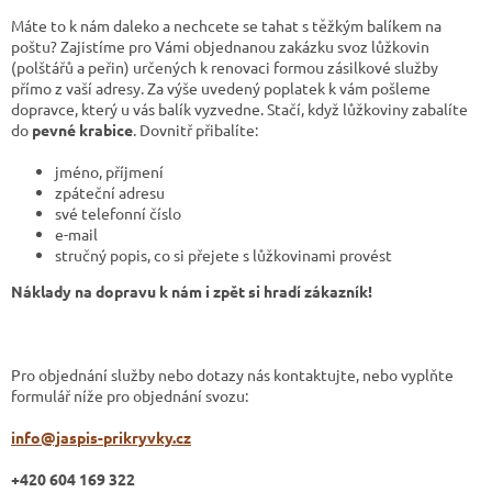
Máte to k nám daleko a nechcete se tahat s těžkým balíkem na
poštu? Zajistíme pro Vámi objednanou zakázku svoz lůžkovin
(polštářů a peřin) určených k renovaci formou zásilkové služby
přímo z vaší adresy. Za výše uvedený poplatek k vám pošleme
dopravce, který u vás balík vyzvedne. Stačí, když lůžkoviny zabalíte
do
pevné krabice
. Dovnitř přibalíte:
jméno, příjmení
zpáteční adresu
své telefonní číslo
e-mail
stručný popis, co si přejete s lůžkovinami provést
Náklady na dopravu k nám i zpět si hradí zákazník!
Pro objednání služby nebo dotazy nás kontaktujte, nebo vyplňte
formulář níže pro objednání svozu:
info@jaspis-prikryvky.cz
+420 604 169 322