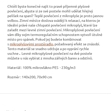
Chtěli byste konečně najít to pravé příjemné plyšové
povlečení
,
abyste si ze své postele mohli udělat hřejivý
pelíšek na spaní? Teplé povlečení z mikroplyše
je proto jasnou
volbou. Zimní měsíce doslova svádějí k relaxaci, na kterou je
ideální právě naše chlupaté povlečení mikroplyš
,
které lze
zařadit mezi levné zimní povlečení. Mikroplyšové povlečení
vám díky svým termoregulačním schopnostem vytvoří útulné
místo pro spánek. Pokud jej budete kombinovat
s
mikroplyšovými prostěradlo
, požadovaný efekt se znásobí.
Tento materiál se snadno udržuje a po vyprání rychle
uschne
.
Levné mikroplyšové povlečení na dvě postele
můžete u nás vybírat z mnoha zářivých barev a odstínů.
Materiál : 100% mikrovlákno PES - 230g/m3
Rozměr : 140x200, 70x90 cm
Z
á
p