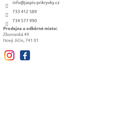
info@jaspis-prikryvky.cz
733 412 589
734 577 990
Prodejna a odběrné místo:
Zborovská 49
Nový Jičín, 741 01