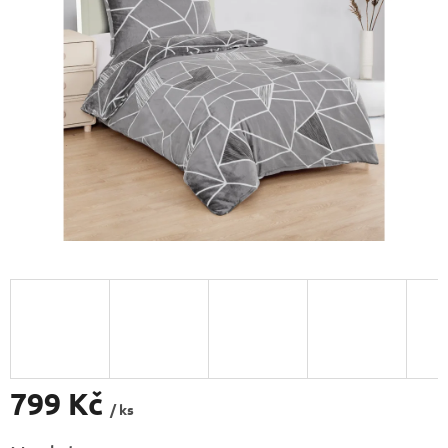
5
hvězdiček.
799 Kč
/ ks
Měrná