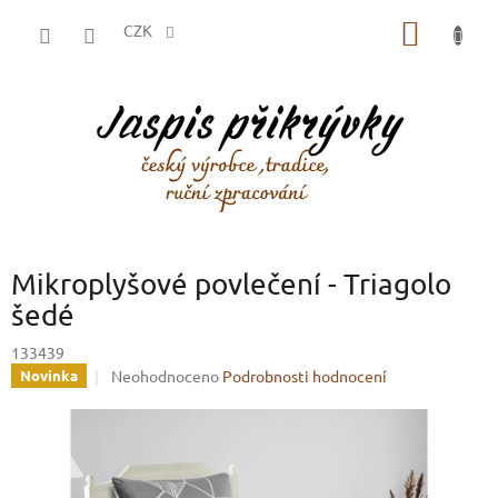
Přejít
NÁKUP
na
CZK
obsah
KOŠÍK
Mikroplyšové povlečení - Triagolo
šedé
133439
Průměrné
Neohodnoceno
Podrobnosti hodnocení
Novinka
hodnocení
produktu
je
0,0
z