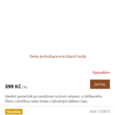
Deka jednobarevná Island šedá
Vyprodáno
Průměrné
hodnocení
produktu
DETAIL
599 Kč
/ ks
je
4,5
Ideální společník pro podzimní a zimní relaxaci u oblíbeného
z
filmu, s knížkou nebo třeba s lahodným šálkem čaje.
5
hvězdiček.
Kód:
133873
Novinka