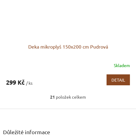
Deka mikroplyš 150x200 cm Pudrová
Skladem
DETAIL
299 Kč
/ ks
21
položek celkem
O
v
Z
l
á
á
d
p
a
a
Důležité informace
c