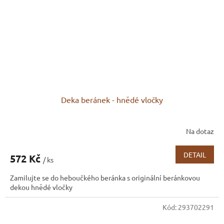
Deka beránek - hnědé vločky
Na dotaz
DETAIL
572 Kč
/ ks
Zamilujte se do heboučkého beránka s originální beránkovou
dekou hnědé vločky
Kód:
293702291