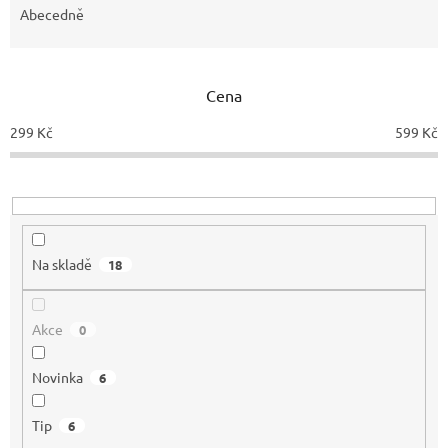
e
Abecedně
n
í
p
Cena
r
o
299
Kč
599
Kč
d
u
k
t
ů
Na skladě
18
Akce
0
Novinka
6
Tip
6