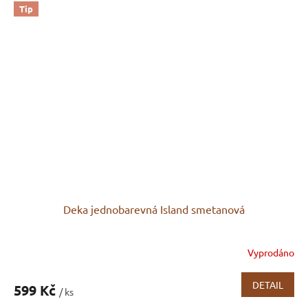
Tip
Deka jednobarevná Island smetanová
Vyprodáno
DETAIL
599 Kč
/ ks