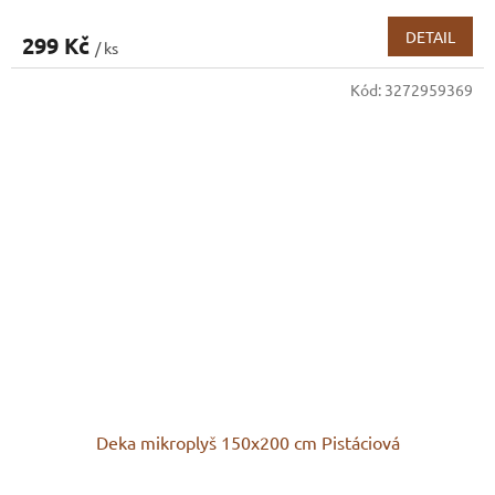
DETAIL
299 Kč
/ ks
Kód:
3272959369
Deka mikroplyš 150x200 cm Pistáciová