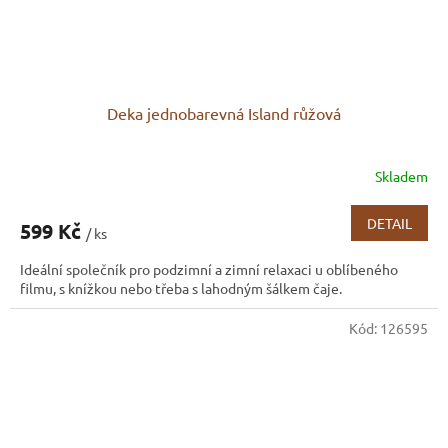
Deka jednobarevná Island růžová
Skladem
Průměrné
hodnocení
produktu
DETAIL
599 Kč
/ ks
je
4,3
Ideální společník pro podzimní a zimní relaxaci u oblíbeného
z
filmu, s knížkou nebo třeba s lahodným šálkem čaje.
5
hvězdiček.
Kód:
126595