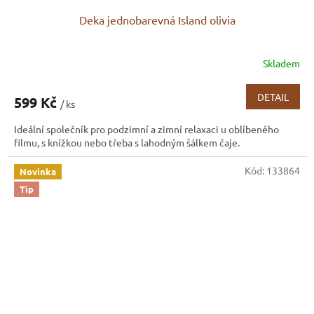
Deka jednobarevná Island olivia
Skladem
DETAIL
599 Kč
/ ks
Ideální společník pro podzimní a zimní relaxaci u oblíbeného
filmu, s knížkou nebo třeba s lahodným šálkem čaje.
Kód:
133864
Novinka
Tip