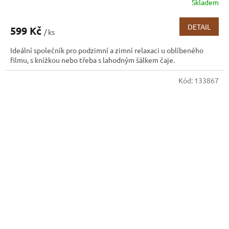
Skladem
DETAIL
599 Kč
/ ks
Ideální společník pro podzimní a zimní relaxaci u oblíbeného
filmu, s knížkou nebo třeba s lahodným šálkem čaje.
Kód:
133867