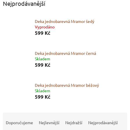
Nejprodávanější
Deka jednobarevná Mramor šedý
Vyprodáno
599 Kč
Deka jednobarevná Mramor černá
Skladem
599 Kč
Deka jednobarevná Mramor béžový
Skladem
599 Kč
Ř
a
Doporučujeme
Nejlevnější
Nejdražší
Nejprodávanější
z