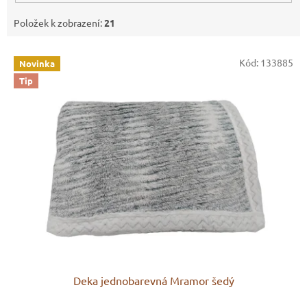
Položek k zobrazení:
21
V
Kód:
133885
Novinka
ý
Tip
p
i
s
p
r
o
d
u
k
t
ů
Deka jednobarevná Mramor šedý