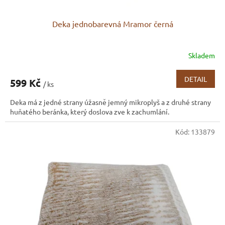
Deka jednobarevná Mramor černá
Skladem
DETAIL
599 Kč
/ ks
Deka má z jedné strany úžasně jemný mikroplyš a z druhé strany
huňatého beránka, který doslova zve k zachumlání.
Kód:
133879