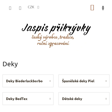
Přejít
NÁKUP
na
CZK
obsah
KOŠÍK
Deky
Deky Biederlackborbo
Španělské deky Piel
Deky BedTex
Dětské deky