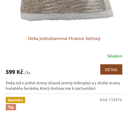
Deka jednobarevná Mramor béžový
Skladem
DETAIL
599 Kč
/ ks
Deka má z jedné strany úžasně jemný mikroplyš a z druhé strany
huňatého beránka, který doslova zve k zachumlání.
Kód:
133876
Novinka
Tip