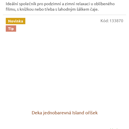
Ideální společník pro podzimní a zimní relaxaci u oblíbeného
filmu, s knížkou nebo třeba s lahodným šálkem čaje.
Kód:
133870
Novinka
Tip
Deka jednobarevná Island oříšek