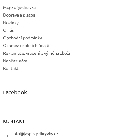
t
í
Moje objednávka
í
p
Doprava a platba
r
v
Novinky
k
O nás
y
Obchodní podmínky
v
ý
Ochrana osobních údajů
p
Reklamace, vrácení a výměna zboží
i
Napište nám
s
u
Kontakt
Facebook
KONTAKT
info@jaspis-prikryvky.cz