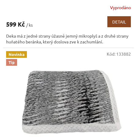
Vyprodáno
DETAIL
599 Kč
/ ks
Deka má z jedné strany úžasně jemný mikroplyš a z druhé strany
huňatého beránka, který doslova zve k zachumlání.
Kód:
133882
Novinka
Tip