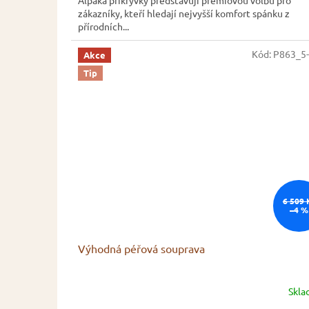
zákazníky, kteří hledají nejvyšší komfort spánku z
přírodních...
Kód:
P863_5
Akce
Tip
6 509 
–4 %
Výhodná péřová souprava
Skl
Průměrné
hodnocení