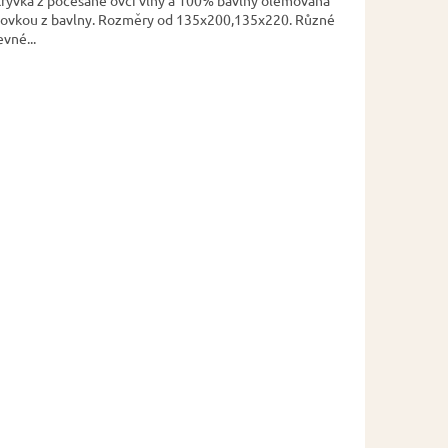
krývka z počesané ovčí vlny a 100% bavlny olemovaná
ovkou z bavlny. Rozměry od 135x200,135x220. Různé
vné...
zdiček.