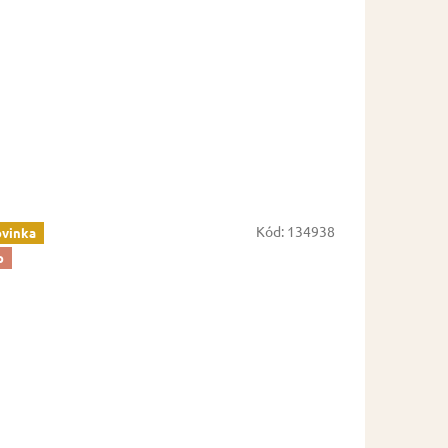
Kód:
134938
vinka
p