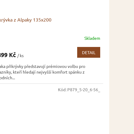
krývka z Alpaky 135x200
Skladem
DETAIL
899 Kč
/ ks
aka přikrývky představují prémiovou volbu pro
azníky, kteří hledají nejvyšší komfort spánku z
odních...
Kód:
P879_5-20_6-56_