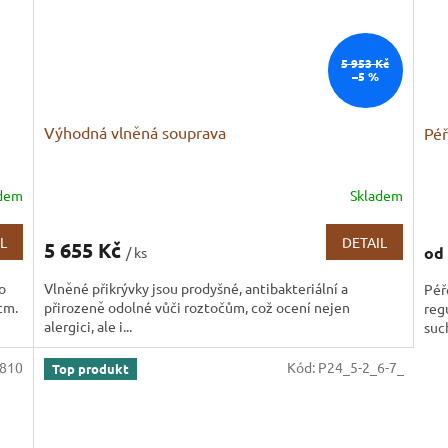
5 953 Kč
–5 %
Výhodná vlněná souprava
Péř
adem
Skladem
Průměrné
Prů
hodnocení
hod
produktu
pro
L
DETAIL
5 655 Kč
od
/ ks
je
je
3,4
3,1
o
Vlněné přikrývky jsou prodyšné, antibakteriální a
Péř
z
z
cm.
přirozeně odolné vůči roztočům, což ocení nejen
reg
5
5
alergici, ale i...
suc
hvězdiček.
hvě
810
Kód:
P24_5-2_6-7_
Top produkt