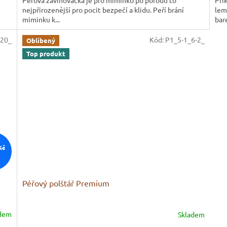
Při
z
nejpřirozenější pro pocit bezpečí a klidu. Peří brání
lem
5
miminku k...
bare
hvě
-20_
Kód:
P1_5-1_6-2_
Oblíbený
Top produkt
Kč
Péřový polštář Premium
adem
Skladem
Průměrné
hodnocení