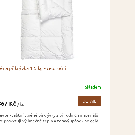
ěná přikrývka 1,5 kg - celoroční
Skladem
měrné
nocení
duktu
DETAIL
867 Kč
/ ks
evte kvalitní vlněné přikrývky z přírodních materiálů,
ré poskytují výjimečné teplo a zdravý spánek po celý...
zdiček.