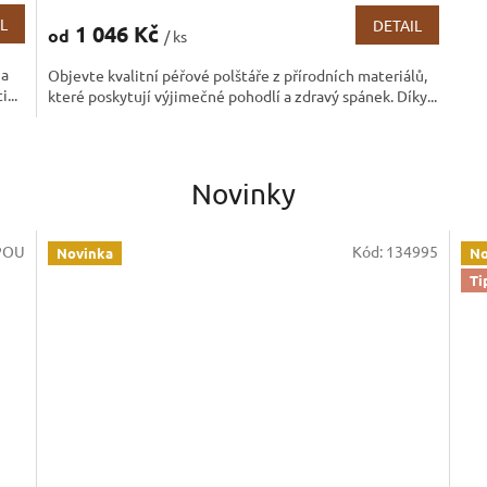
produktu
L
DETAIL
1 046 Kč
od
/ ks
je
3,1
na
Objevte kvalitní péřové polštáře z přírodních materiálů,
z
...
které poskytují výjimečné pohodlí a zdravý spánek. Díky...
5
hvězdiček.
Novinky
POU
Kód:
134995
Novinka
No
Ti