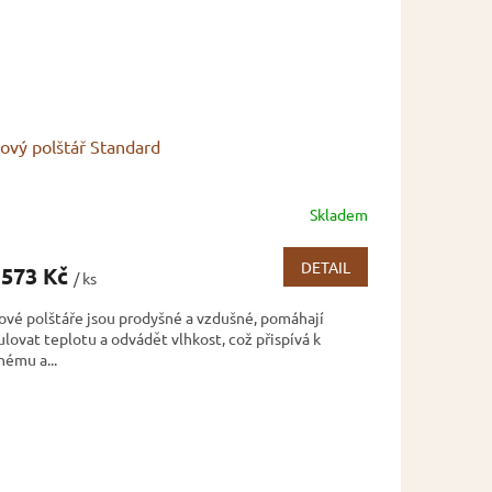
ový polštář Standard
Skladem
měrné
nocení
duktu
DETAIL
573 Kč
/ ks
ové polštáře jsou prodyšné a vzdušné, pomáhají
ulovat teplotu a odvádět vlhkost, což přispívá k
hému a...
zdiček.