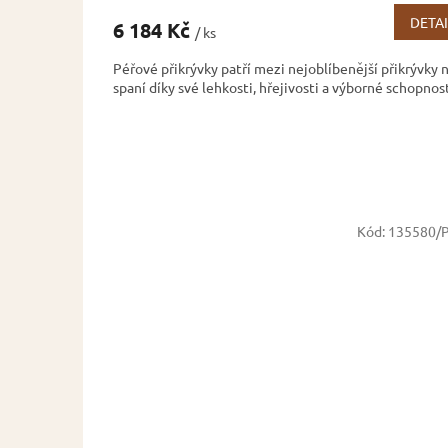
produktu
DETAI
6 184 Kč
/ ks
je
3,2
Péřové přikrývky patří mezi nejoblíbenější přikrývky 
z
spaní díky své lehkosti, hřejivosti a výborné schopnosti
5
hvězdiček.
Kód:
135580/