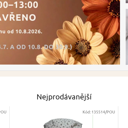
Nejprodávanější
POU
Kód:
135514/POU