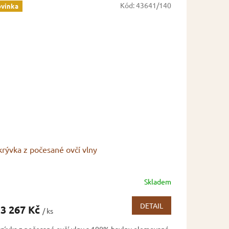
Kód:
43641/140
vinka
krývka z počesané ovčí vlny
Skladem
měrné
nocení
duktu
DETAIL
3 267 Kč
/ ks