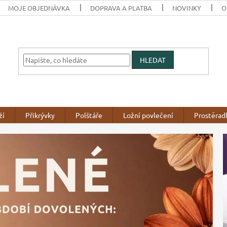
MOJE OBJEDNÁVKA
DOPRAVA A PLATBA
NOVINKY
O
HLEDAT
ží
Přikrývky
Polštáře
Ložní povlečení
Prostěrad