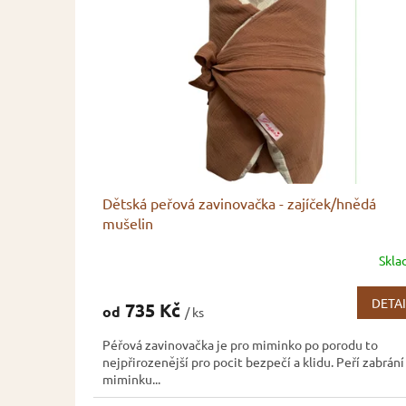
k
o
v
y
!
Dětská peřová zavinovačka - zajíček/hnědá
mušelin
Skl
DETAI
735 Kč
od
/ ks
Péřová zavinovačka je pro miminko po porodu to
nejpřirozenější pro pocit bezpečí a klidu. Peří zabrání
miminku...