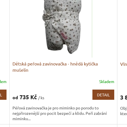
Dětská peřová zavinovačka - hnědá kytička
Vln
mušelin
adem
Skladem
Prů
hod
pro
L
DETAIL
735 Kč
3 
od
/ ks
je
3,1
Péřová zavinovačka je pro miminko po porodu to
Obj
z
nejpřirozenější pro pocit bezpečí a klidu. Peří zabrání
kte
5
miminku...
hvě