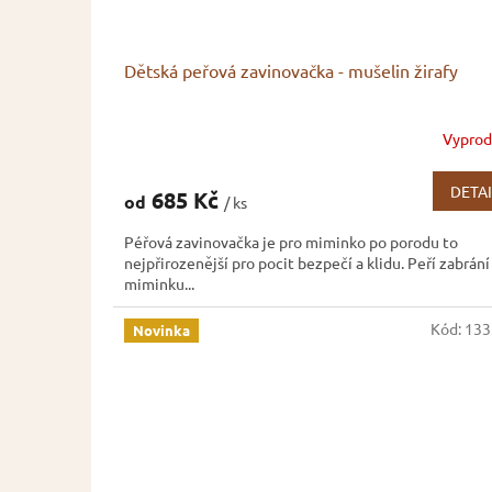
Dětská peřová zavinovačka - mušelin žirafy
Vypro
DETAI
685 Kč
od
/ ks
Péřová zavinovačka je pro miminko po porodu to
nejpřirozenější pro pocit bezpečí a klidu. Peří zabrání
miminku...
Kód:
133
Novinka