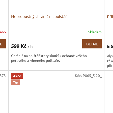
Nepropustný chránič na polštář
Při
dáno
Skladem
Průměrné
hodnocení
produktu
L
DETAIL
599 Kč
5 
/ ks
je
3,8
Chránič na polštář který slouží k ochraně vašeho
Alp
z
peřového a vlněného polštáře.
zák
5
přír
hvězdiček.
373
Kód:
P865_5-20_
Akce
Tip