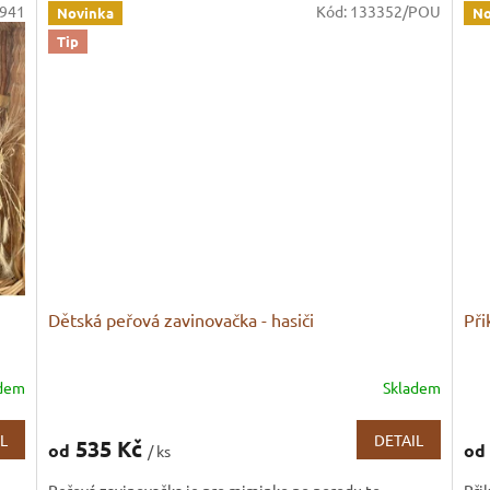
941
Kód:
133352/POU
Novinka
No
Tip
Dětská peřová zavinovačka - hasiči
Při
adem
Skladem
Prů
hod
pro
L
DETAIL
535 Kč
od
od
/ ks
je
3,0
Peřová zavinovačka je pro miminko po porodu to