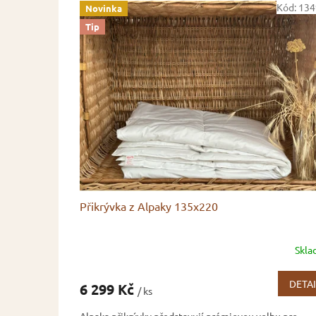
Kód:
134
Novinka
Tip
Přikrývka z Alpaky 135x220
Skl
DETAI
6 299 Kč
/ ks
Alpaka přikrývky představují prémiovou volbu pro