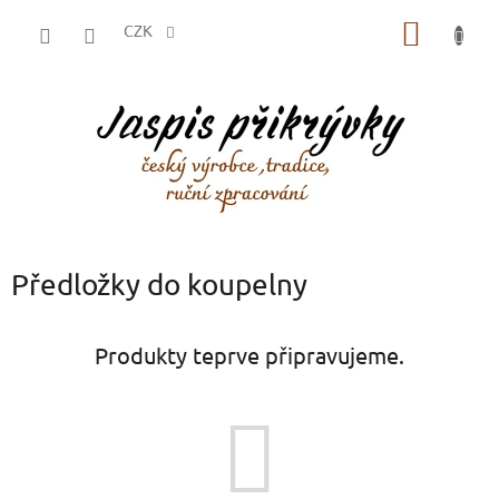
Přejít
NÁKUP
na
CZK
obsah
KOŠÍK
Předložky do koupelny
Produkty teprve připravujeme.