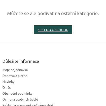
Můžete se ale podívat na ostatní kategorie.
ZPĚT DO OBCHODU
Z
á
p
a
Důležité informace
t
Moje objednávka
í
Doprava a platba
Novinky
O nás
Obchodní podmínky
Ochrana osobních údajů
Reklamace, vrácení a výměna zboží