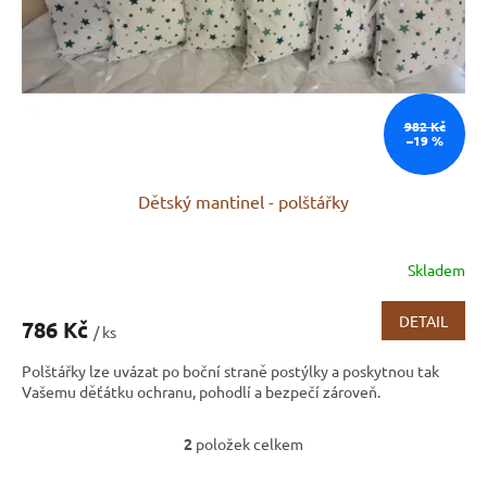
982 Kč
–19 %
Dětský mantinel - polštářky
Skladem
DETAIL
786 Kč
/ ks
Polštářky lze uvázat po boční straně postýlky a poskytnou tak
Vašemu děťátku ochranu, pohodlí a bezpečí zároveň.
2
položek celkem
O
v