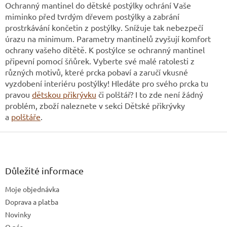
l
Ochranný mantinel do dětské postýlky ochrání Vaše
á
miminko před tvrdým dřevem postýlky a zabrání
d
prostrkávání končetin z postýlky. Snížuje tak nebezpečí
a
úrazu na minimum. Parametry mantinelů zvyšují komfort
c
ochrany vašeho dítětě. K postýlce se ochranný mantinel
í
připevní pomocí šňůrek. Vyberte své malé ratolesti z
p
r
různých motivů, které prcka pobaví a zaručí vkusné
v
vyzdobení interiéru postýlky! Hledáte pro svého prcka tu
k
pravou
dětskou přikrývku
či polštář? I to zde není žádný
y
problém, zboží naleznete v sekci Dětské přikrývky
v
a
polštáře
.
ý
p
Z
i
á
s
u
p
a
Důležité informace
t
Moje objednávka
í
Doprava a platba
Novinky