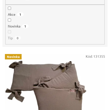
Akce
1
Novinka
1
Tip
0
V
Kód:
131355
Novinka
ý
p
i
s
p
r
o
d
u
k