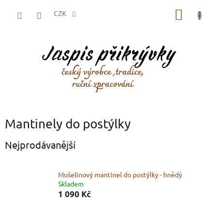
Přejít
NÁKUP
na
CZK
obsah
KOŠÍK
Mantinely do postýlky
Nejprodávanější
Mušelinový mantinel do postýlky - hnědý
Skladem
1 090 Kč