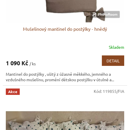
t
ů
Mušelinový mantinel do postýlky - hnědý
Skladem
DETAIL
1 090 Kč
/ ks
Mantinel do postýlky , ušitý z úžasně měkkého, jemného a
vzdušného mušelínu, promění dětskou postýlku v útulné a...
Kód:
119855/FIA
Akce