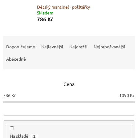
Dětský mantinel - polštářky
Skladem
786 Kč
Ř
a
Doporučujeme
Nejlevnější
Nejdražší
Nejprodávanější
z
e
Abecedně
n
í
p
Cena
r
o
786
Kč
1090
Kč
d
u
k
t
ů
Na skladě
2