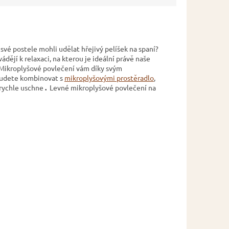
 své postele mohli udělat hřejivý pelíšek na spaní?
ádějí k relaxaci, na kterou je ideální právě naše
. Mikroplyšové povlečení vám díky svým
budete kombinovat s
mikroplyšovými prostěradlo
,
 rychle uschne
.
Levné mikroplyšové povlečení na