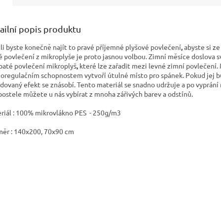
ailní popis produktu
li byste konečně najít to pravé příjemné plyšové povlečení
,
abyste si ze
é povlečení z mikroplyše
je proto jasnou volbou. Zimní měsíce doslova sv
paté povlečení mikroplyš
,
které lze zařadit mezi levné zimní povlečení
oregulačním schopnostem vytvoří útulné místo pro spánek. Pokud jej 
dovaný efekt se znásobí. Tento materiál se snadno udržuje a po vyprání
postele můžete u nás vybírat z mnoha zářivých barev a odstínů.
riál : 100% mikrovlákno PES - 250g/m3
ěr : 140x200, 70x90 cm