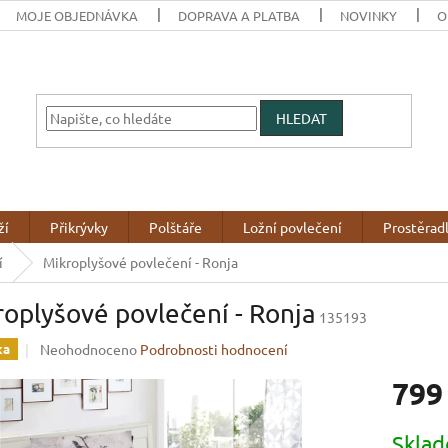
MOJE OBJEDNÁVKA
DOPRAVA A PLATBA
NOVINKY
O
HLEDAT
ží
Přikrývky
Polštáře
Ložní povlečení
Prostěrad
í
Mikroplyšové povlečení - Ronja
oplyšové povlečení - Ronja
135193
Průměrné
Neohodnoceno
Podrobnosti hodnocení
ka
hodnocení
799
produktu
je
0,0
Měrná
Skla
z
cena: