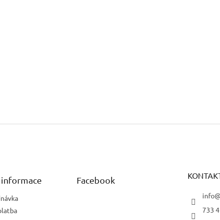
KONTAK
 informace
Facebook
info@
dnávka
733 4
platba