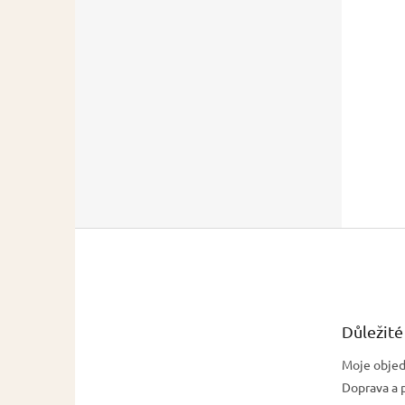
Z
á
p
a
t
Důležité
í
Moje obje
Doprava a 