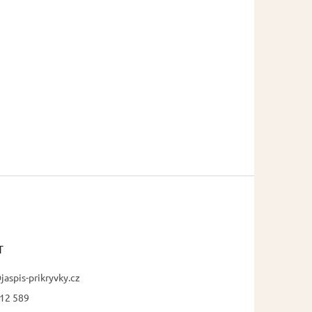
T
jaspis-prikryvky.cz
12 589