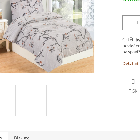
5
hvězdiček.
Chtěli b
povlečen
na spaní
Detailní
TISK
s
Diskuze