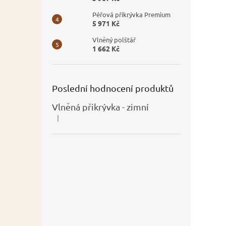
Péřová přikrývka Premium
5 971 Kč
Vlněný polštář
1 662 Kč
Poslední hodnocení produktů
Vlněná přikrývka - zimní
|
Hodnocení produktu je 5 z 5 hvězdiček.