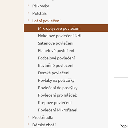
í
Přikrývky
p
Polštáře
a
Ložní povlečení
n
Mikroplyšové povlečení
e
Hokejové povlečení NHL
l
Saténové povlečení
Flanelové povlečení
Fotbalové povlečení
Bavlněné povlečení
Dětské povlečení
Povlaky na polštářky
Povlečení do postýlky
Povlečení pro mládež
Krepové povlečení
Povlečení Mikroflanel
Prostěradla
Dětské zboží
Popi