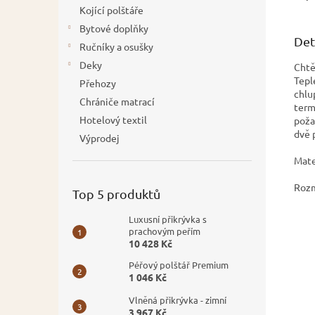
Kojící polštáře
Bytové doplňky
Det
Ručníky a osušky
Deky
Chtě
Tepl
Přehozy
chlu
Chrániče matrací
term
Hotelový textil
poža
dvě 
Výprodej
Mate
Rozm
Top 5 produktů
Luxusní přikrývka s
prachovým peřím
10 428 Kč
Péřový polštář Premium
1 046 Kč
Vlněná přikrývka - zimní
3 967 Kč