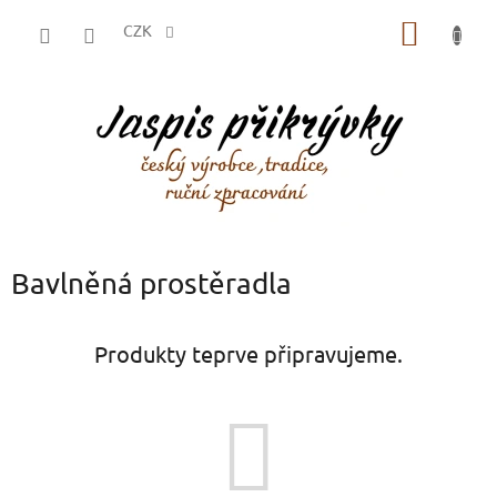
Přejít
NÁKUP
na
CZK
obsah
KOŠÍK
Bavlněná prostěradla
Produkty teprve připravujeme.