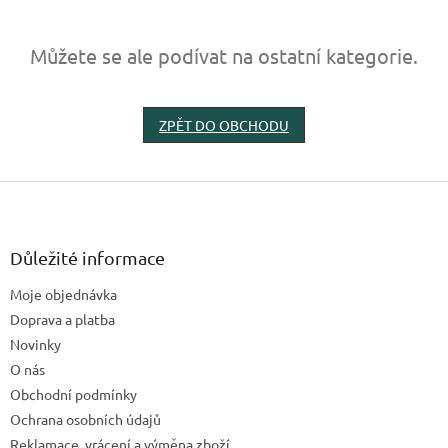
Můžete se ale podívat na ostatní kategorie.
ZPĚT DO OBCHODU
Z
á
p
a
Důležité informace
t
Moje objednávka
í
Doprava a platba
Novinky
O nás
Obchodní podmínky
Ochrana osobních údajů
Reklamace, vrácení a výměna zboží