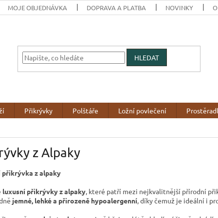
MOJE OBJEDNÁVKA
DOPRAVA A PLATBA
NOVINKY
O
HLEDAT
ží
Přikrývky
Polštáře
Ložní povlečení
Prostěrad
rývky z Alpaky
 přikrývka z alpaky
e
luxusní přikrývky z alpaky
, které patří mezi nejkvalitnější přírodní p
dně
jemné, lehké a přirozeně hypoalergenní
, díky čemuž je ideální i p