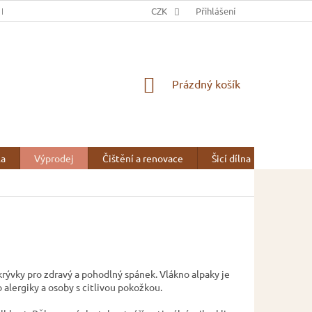
 NÁS
OBCHODNÍ PODMÍNKY
CZK
OCHRANA OSOBNÍCH ÚDAJŮ
Přihlášení
NÁKUPNÍ
Prázdný košík
KOŠÍK
la
Výprodej
Čištění a renovace
Šicí dílna
Kontak
řikrývky pro zdravý a pohodlný spánek. Vlákno alpaky je
ro alergiky a osoby s citlivou pokožkou.