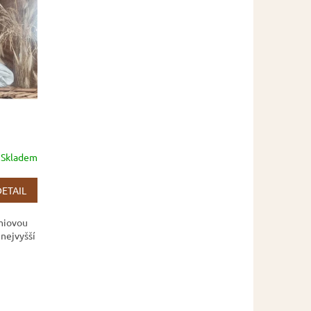
Skladem
DETAIL
émiovou
 nejvyšší