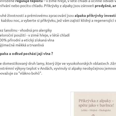
přirozeně
reguluje teplotu
– v zimě hřeje, v létě chladí a účinně odvádí
hřívání nebo pocitu chladu. Přikrývky z alpaky jsou zároveň
prodyšné, an
ouhé životnosti a prémiovému zpracování jsou
alpaka přikrývky investi
 každou noc, a vyberte si přikrývku, jež vám zajistí klidný a regenerující 
ez lanolinu - vhodná pro alergiky
eloroční použití - v zimě hřeje, v létě chladí
00% přírodní a etický získaná vlna
ýjimečně měkká a trvanlivá
lpaka a odkud pochází její vlna ?
je domestikovaný druh lamy, který žije ve vysokohorských oblastech Jižn
extrémní výkyvy teplot v Andách, vyvinuly si alpaky neobyčejnou jemnou,
 považuje za "vlákno bohů".