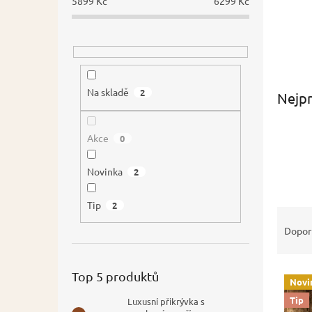
5899
Kč
6299
Kč
Na skladě
2
Nejpr
Akce
0
Novinka
2
Tip
2
Ř
a
Dopor
z
e
V
n
Top 5 produktů
Novi
ý
í
Tip
Luxusní přikrývka s
p
p