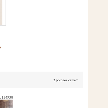
y
2
položek celkem
:
134938