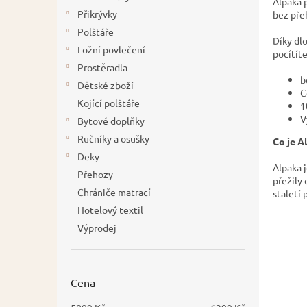
Alpaka 
í
Přikrývky
bez pře
p
Polštáře
Díky dl
a
Ložní povlečení
pocítíte
n
Prostěradla
e
b
Dětské zboží
l
C
Kojící polštáře
1
V
Bytové doplňky
Ručníky a osušky
Co je A
Deky
Alpaka 
Přehozy
přežily 
Chrániče matrací
staletí
Hotelový textil
Výprodej
Cena