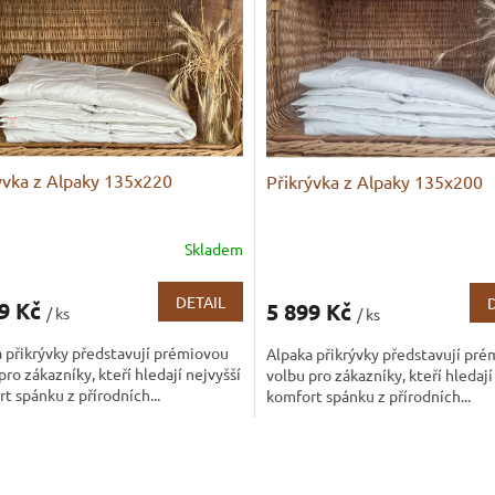
ývka z Alpaky 135x220
Přikrývka z Alpaky 135x200
Skladem
DETAIL
99 Kč
5 899 Kč
/ ks
/ ks
 přikrývky představují prémiovou
Alpaka přikrývky představují pr
pro zákazníky, kteří hledají nejvyšší
volbu pro zákazníky, kteří hledají
t spánku z přírodních...
komfort spánku z přírodních...
O
v
l