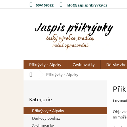
Přejít
604169322
info@jaspisprikryvky.cz
na
obsah
Přikrývky z Alpaky
Zavinovačky
Dětské zbo
Domů
Přikrývky z Alpaky
P
Přik
o
Přeskočit
s
Kategorie
kategorie
Luxusní
t
r
Přikrývky z Alpaky
Objevt
a
mimořá
Dárkový poukaz
n
Zavinovačky
n