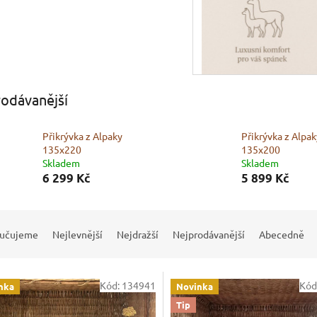
odávanější
Přikrývka z Alpaky
Přikrývka z Alpak
135x220
135x200
Skladem
Skladem
6 299 Kč
5 899 Kč
učujeme
Nejlevnější
Nejdražší
Nejprodávanější
Abecedně
Kód:
134941
Kód
nka
Novinka
Tip