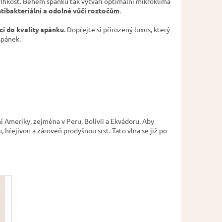
 vlhkost. Během spánku tak vytváří optimální mikroklima
tibakteriální a odolné vůči roztočům
.
cí do kvality spánku
. Dopřejte si přirozený luxus, který
spánek.
í Ameriky, zejména v Peru, Bolívii a Ekvádoru. Aby
 hřejivou a zároveň prodyšnou srst. Tato vlna se již po