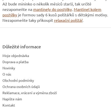
y
Až bude mininko o několik měsíců starší, tak určitě
v
nezapomeňte na
mantinely do postýlky
.
Mantinel kolem
ý
p
postýlky
je formou sady 6 kusů polštářků s dětskými motivy.
i
Nezapomeňte taky přikoupit
relaxační polštář
.
s
u
Z
á
p
a
Důležité informace
t
Moje objednávka
í
Doprava a platba
Novinky
O nás
Obchodní podmínky
Ochrana osobních údajů
Reklamace, vrácení a výměna zboží
Napište nám
Kontakt