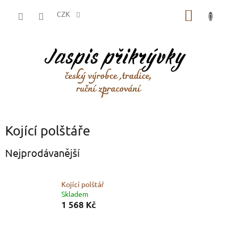
Přejít
NÁKUP
na
CZK
obsah
KOŠÍK
Kojící polštáře
Nejprodávanější
Kojící polštář
Skladem
1 568 Kč