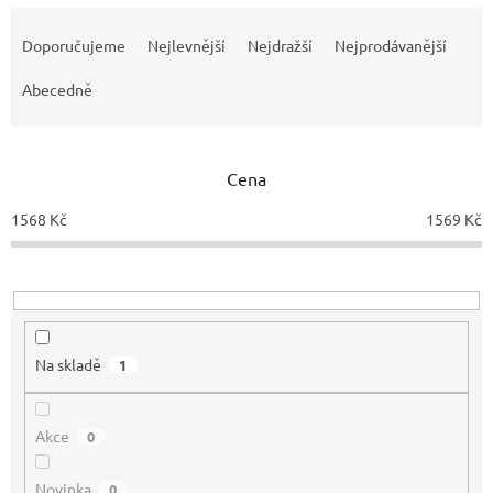
Ř
a
Doporučujeme
Nejlevnější
Nejdražší
Nejprodávanější
z
e
Abecedně
n
í
p
Cena
r
o
1568
Kč
1569
Kč
d
u
k
t
ů
Na skladě
1
Akce
0
Novinka
0