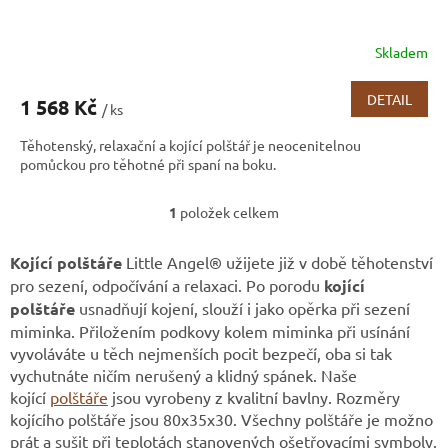
Skladem
DETAIL
1 568 Kč
/ ks
Těhotenský, relaxační a kojící polštář je neocenitelnou
pomůckou pro těhotné při spaní na boku.
1
položek celkem
O
v
l
Kojící polštáře
Little Angel® užijete již v době těhotenství
á
pro sezení, odpočívání a relaxaci. Po porodu
kojící
d
polštáře
usnadňují kojení, slouží i jako opěrka při sezení
a
miminka. Přiložením podkovy kolem miminka při usínání
c
vyvoláváte u těch nejmenších pocit bezpečí, oba si tak
í
p
vychutnáte ničím nerušený a klidný spánek. Naše
r
kojící
polštáře
jsou vyrobeny z kvalitní bavlny. Rozměry
v
kojícího polštáře jsou 80x35x30. Všechny polštáře je možno
k
prát a sušit při teplotách stanovených ošetřovacími symboly.