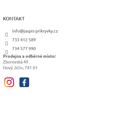
KONTAKT
info@jaspis-prikryvky.cz
733 412 589
734 577 990
Prodejna a odběrné místo:
Zborovská 49
Nový Jičín, 741 01