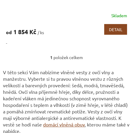
Skladem
DETAIL
1 854 Kč
od
/ ks
-
1
položek celkem
O
v
l
V této sekci Vám nabízíme vlněné vesty z ovčí vlny a
á
manžestru. Vyberte si tu pravou vlněnou vestu z různých
d
velikostí a barevných provedení: šedá, modrá, tmavěšedá,
a
hnědá. Ovčí vlna příjemně hřeje, díky délce, pružnosti a
c
kadeření vláken má jedinečnou schopnost vyrovnaného
í
hospodaření s teplem a vlhkostí (v zimě hřeje, v létě chladí)
p
r
a pomáhá zmírňovat revmatické potíže. Vesty z ovčí vlny
v
mají výborné antialergické a antirevmatické vlastnosti. K
k
vestě se hodí naše
domácí vlněná obuv
, kterou máme také v
y
nabídce.