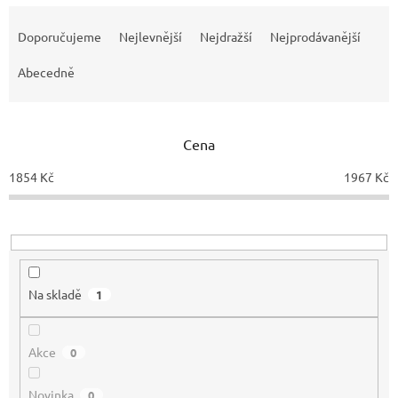
Ř
a
Doporučujeme
Nejlevnější
Nejdražší
Nejprodávanější
z
e
Abecedně
n
í
p
Cena
r
o
1854
Kč
1967
Kč
d
u
k
t
ů
Na skladě
1
Akce
0
Novinka
0