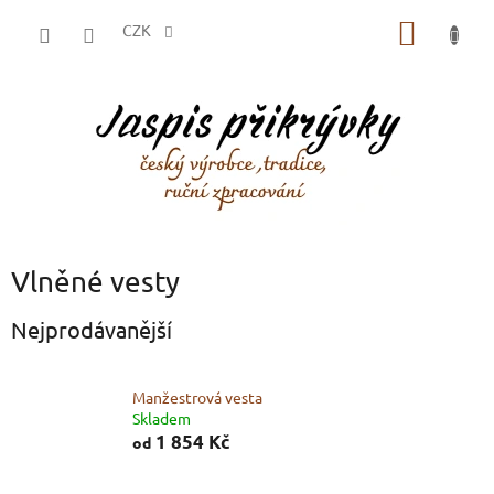
Přejít
NÁKUP
na
CZK
obsah
KOŠÍK
Vlněné vesty
Nejprodávanější
Manžestrová vesta
Skladem
1 854 Kč
od