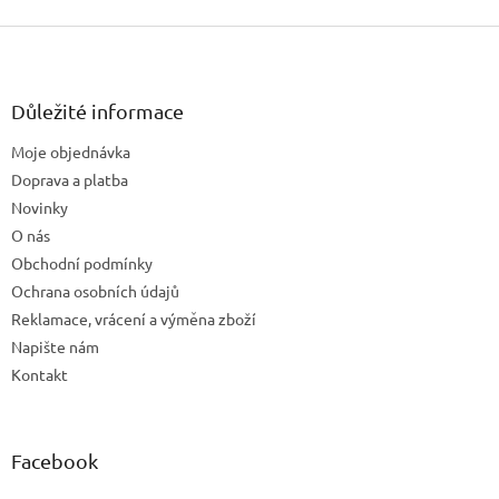
v
ý
Z
p
á
i
p
s
u
a
Důležité informace
t
Moje objednávka
í
Doprava a platba
Novinky
O nás
Obchodní podmínky
Ochrana osobních údajů
Reklamace, vrácení a výměna zboží
Napište nám
Kontakt
Facebook