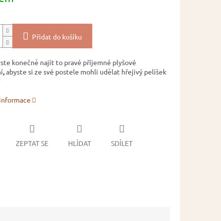
Přidat do košíku
yste konečně najít to pravé příjemné plyšové
í
,
abyste si ze své postele mohli udělat hřejivý pelíšek
?
 informace
ZEPTAT SE
HLÍDAT
SDÍLET