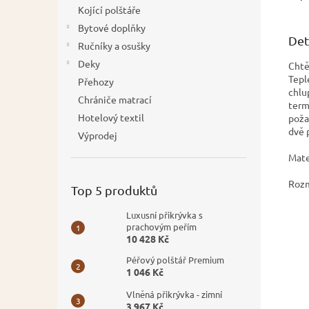
Kojící polštáře
Bytové doplňky
Det
Ručníky a osušky
Deky
Chtě
Tepl
Přehozy
chlu
Chrániče matrací
term
Hotelový textil
poža
dvě 
Výprodej
Mate
Rozm
Top 5 produktů
Luxusní přikrývka s
prachovým peřím
10 428 Kč
Péřový polštář Premium
1 046 Kč
Vlněná přikrývka - zimní
3 967 Kč