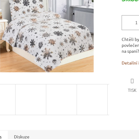
5
hvězdiček.
Chtěli b
povlečen
na spaní
Detailní
TISK
s
Diskuze