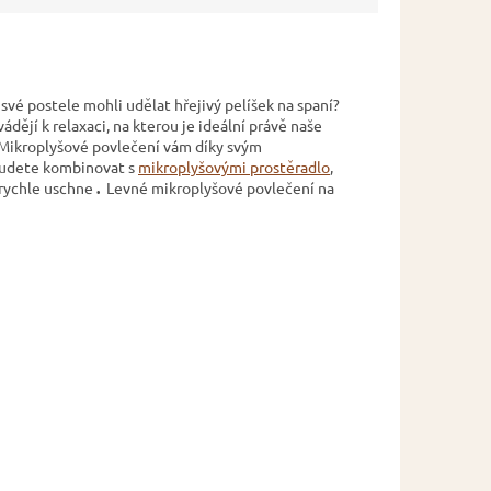
 své postele mohli udělat hřejivý pelíšek na spaní?
ádějí k relaxaci, na kterou je ideální právě naše
. Mikroplyšové povlečení vám díky svým
budete kombinovat s
mikroplyšovými prostěradlo
,
 rychle uschne
.
Levné mikroplyšové povlečení na