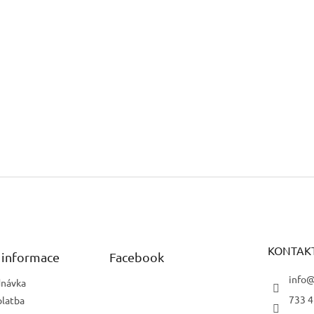
KONTAK
 informace
Facebook
info@
dnávka
733 4
platba