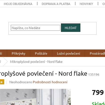
MOJE OBJEDNÁVKA
DOPRAVA A PLATBA
NOVINKY
O
HLEDAT
ží
Přikrývky
Polštáře
Ložní povlečení
Prostěrad
í
Mikroplyšové povlečení - Nord flake
oplyšové povlečení - Nord flake
135196
Průměrné
Neohodnoceno
Podrobnosti hodnocení
ka
hodnocení
799
produktu
je
0,0
Měrná
Skla
z
cena: