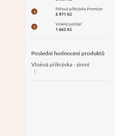
Péřová přikrývka Premium
5 971 Kč
Vlněný polštář
1 662 Kč
Poslední hodnocení produktů
Vlněná přikrývka - zimní
|
Hodnocení produktu je 5 z 5 hvězdiček.