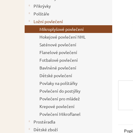
í
Přikrývky
p
Polštáře
a
Ložní povlečení
n
Mikroplyšové povlečení
e
Hokejové povlečení NHL
l
Saténové povlečení
Flanelové povlečení
Fotbalové povlečení
Bavlněné povlečení
Dětské povlečení
Povlaky na polštářky
Povlečení do postýlky
Povlečení pro mládež
Krepové povlečení
Povlečení Mikroflanel
Prostěradla
Dětské zboží
Popi