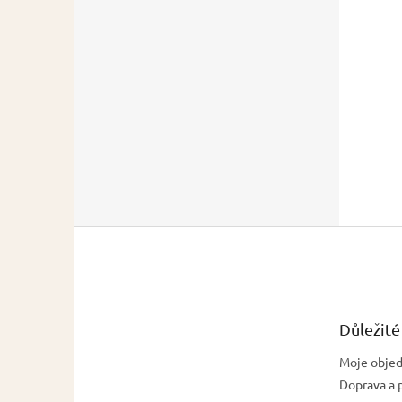
Z
á
p
a
t
Důležité
í
Moje obje
Doprava a 