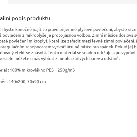
ailní popis produktu
li byste konečně najít to pravé příjemné plyšové povlečení
,
abyste si ze
é povlečení z mikroplyše
je proto jasnou volbou. Zimní měsíce doslova sv
paté povlečení mikroplyš
,
které lze zařadit mezi levné zimní povlečení
oregulačním schopnostem vytvoří útulné místo pro spánek. Pokud jej 
dovaný efekt se znásobí. Tento materiál se snadno udržuje a po vyprání
postele můžete u nás vybírat z mnoha zářivých barev a odstínů.
riál : 100% mikrovlákno PES - 250g/m3
ěr : 140x200, 70x90 cm