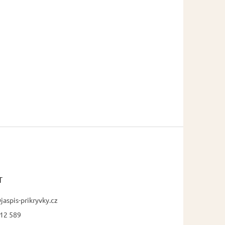
T
jaspis-prikryvky.cz
12 589