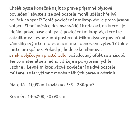
Chtěli byste konečně najít to pravé příjemné plyšové
povlečení
,
abyste si ze své postele mohli udělat hřejivý
pelíšek na spaní? Teplé povlečení z mikroplyše
je proto jasnou
volbou. Zimní měsíce doslova svádějí k relaxaci, na kterou je
ideální právě naše chlupaté povlečení mikroplyš
,
které lze
zařadit mezi levné zimní povlečení. Mikroplyšové povlečení
vám díky svým termoregulačním schopnostem vytvoří útulné
místo pro spánek. Pokud jej budete kombinovat
s
mikroplyšovými prostěradlo
, požadovaný efekt se znásobí.
Tento materiál se snadno udržuje a po vyprání rychle
uschne
.
Levné mikroplyšové povlečení na dvě postele
můžete u nás vybírat z mnoha zářivých barev a odstínů.
Materiál : 100% mikrovlákno PES - 230g/m3
Rozměr : 140x200, 70x90 cm
Z
á
p