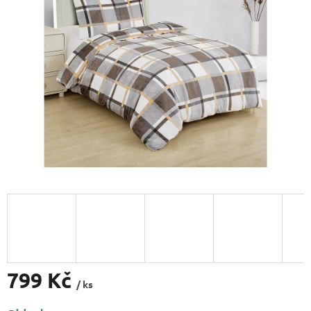
5
hvězdiček.
799 Kč
/ ks
Měrná