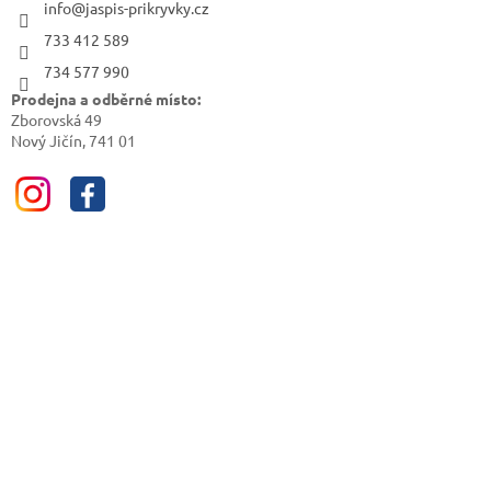
info@jaspis-prikryvky.cz
733 412 589
734 577 990
Prodejna a odběrné místo:
Zborovská 49
Nový Jičín, 741 01