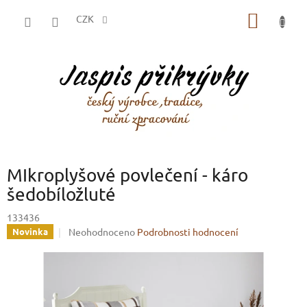
Přejít
NÁKUP
na
CZK
obsah
KOŠÍK
MIkroplyšové povlečení - káro
šedobíložluté
133436
Průměrné
Neohodnoceno
Podrobnosti hodnocení
Novinka
hodnocení
produktu
je
0,0
z