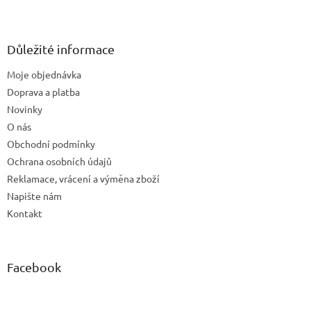
Z
á
p
a
Důležité informace
t
Moje objednávka
í
Doprava a platba
Novinky
O nás
Obchodní podmínky
Ochrana osobních údajů
Reklamace, vrácení a výměna zboží
Napište nám
Kontakt
Facebook