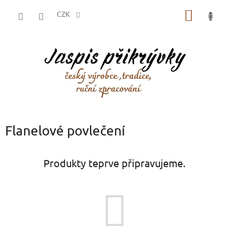
Přejít
NÁKUP
na
CZK
obsah
KOŠÍK
Flanelové povlečení
Produkty teprve připravujeme.