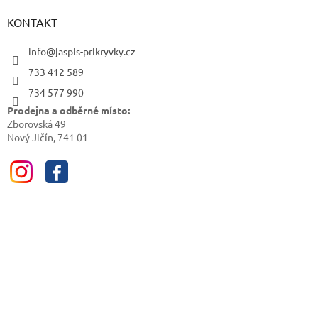
KONTAKT
info@jaspis-prikryvky.cz
733 412 589
734 577 990
Prodejna a odběrné místo:
Zborovská 49
Nový Jičín, 741 01