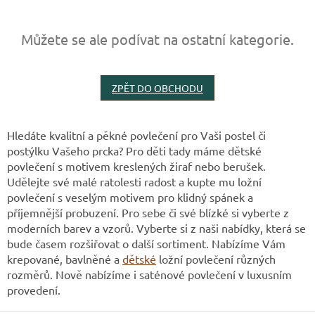
Můžete se ale podívat na ostatní kategorie.
ZPĚT DO OBCHODU
Hledáte kvalitní a pěkné povlečení pro Vaši postel či
postýlku Vašeho prcka? Pro děti tady máme dětské
povlečení s motivem kreslených žiraf nebo berušek.
Udělejte své malé ratolesti radost a kupte mu ložní
povlečení s veselým motivem pro klidný spánek a
příjemnější probuzení. Pro sebe či své blízké si vyberte z
moderních barev a vzorů. Vyberte si z naši nabídky, která se
bude časem rozšiřovat o další sortiment. Nabízíme Vám
krepované, bavlněné a
dětské
ložní povlečení různých
rozměrů. Nově nabízíme i saténové povlečení v luxusním
provedení.