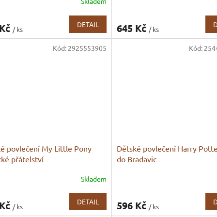
Skladem
DETAIL
D
 Kč
645 Kč
/ ks
/ ks
Kód:
2925553905
Kód:
254
é povlečení My Little Pony
Dětské povlečení Harry Pott
ké přátelství
do Bradavic
Skladem
DETAIL
D
 Kč
596 Kč
/ ks
/ ks