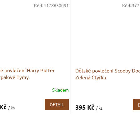
Kód:
1178630091
Kód:
377
é povlečení Harry Potter
Dětské povlečení Scooby Do
rpálové Týmy
Zelená Čtyřka
Skladem
DETAIL
 Kč
395 Kč
/ ks
/ ks
O
v
l
á