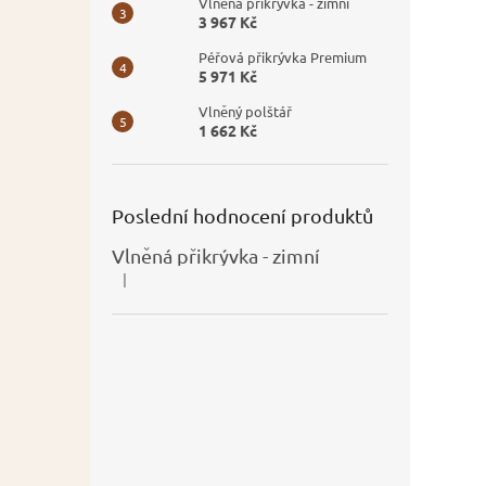
Vlněná přikrývka - zimní
3 967 Kč
Péřová přikrývka Premium
5 971 Kč
Vlněný polštář
1 662 Kč
Poslední hodnocení produktů
Vlněná přikrývka - zimní
|
Hodnocení produktu je 5 z 5 hvězdiček.