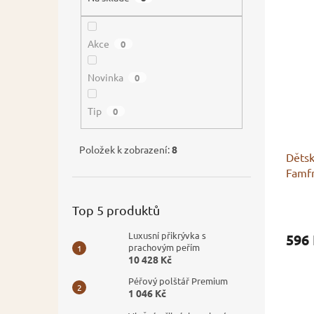
Akce
0
Novinka
0
Tip
0
Položek k zobrazení:
8
Dětsk
Famf
Top 5 produktů
Luxusní přikrývka s
596
prachovým peřím
10 428 Kč
Péřový polštář Premium
1 046 Kč