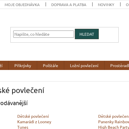
MOJE OBJEDNÁVKA
DOPRAVA A PLATBA
NOVINKY
O
HLEDAT
ží
Přikrývky
Polštáře
Ložní povlečení
Prostěrad
ské povlečení
odávanější
Dětské povlečení
Dětské povlečen
Kamarádi z Looney
Panenky Rainbo
Tunes
High Beach Part