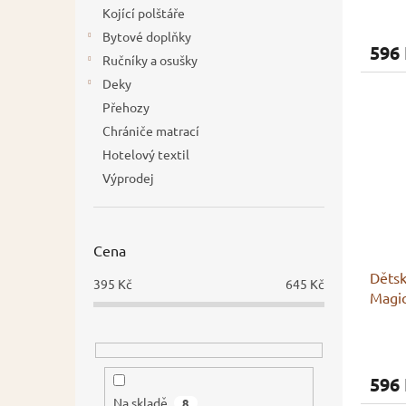
Kojící polštáře
Bytové doplňky
596
Ručníky a osušky
Deky
Přehozy
Chrániče matrací
Hotelový textil
Výprodej
Cena
Dětsk
395
Kč
645
Kč
Magic
596
Na skladě
8