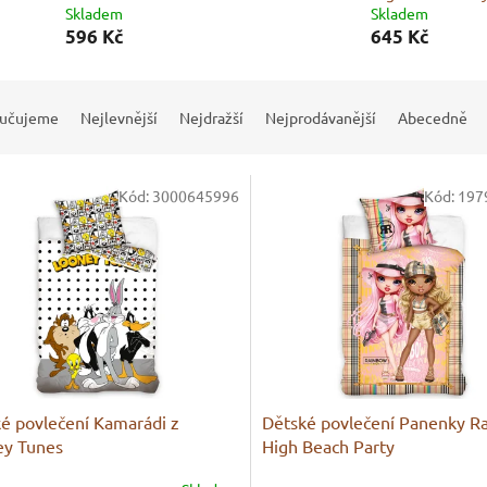
Skladem
Skladem
596 Kč
645 Kč
učujeme
Nejlevnější
Nejdražší
Nejprodávanější
Abecedně
Kód:
3000645996
Kód:
197
é povlečení Kamarádi z
Dětské povlečení Panenky R
ey Tunes
High Beach Party