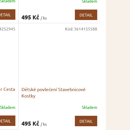
Skladem
Skladem
ETAIL
DETAIL
495 Kč
/ ks
4252945
Kód:
3614155588
er Cesta
Dětské povlečení Stavebnicové
Kostky
Skladem
Skladem
ETAIL
DETAIL
495 Kč
/ ks