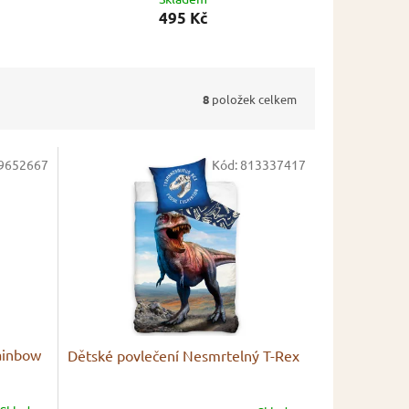
495 Kč
8
položek celkem
9652667
Kód:
813337417
ainbow
Dětské povlečení Nesmrtelný T-Rex