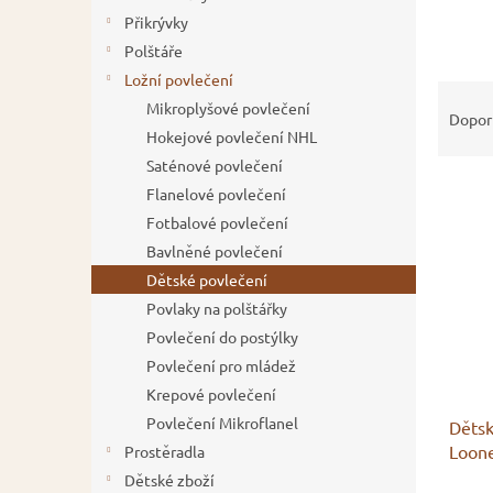
í
Přikrývky
p
Polštáře
a
Ložní povlečení
Ř
n
Mikroplyšové povlečení
a
e
Dopor
Hokejové povlečení NHL
z
l
e
Saténové povlečení
V
n
Flanelové povlečení
ý
í
Fotbalové povlečení
p
p
Bavlněné povlečení
i
r
Dětské povlečení
s
o
p
d
Povlaky na polštářky
r
u
Povlečení do postýlky
o
k
Povlečení pro mládež
d
t
Krepové povlečení
u
ů
Povlečení Mikroflanel
Dětsk
k
Loon
t
Prostěradla
ů
Dětské zboží