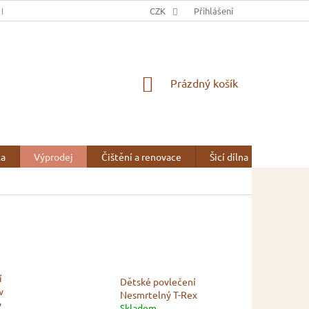
 NÁS
OBCHODNÍ PODMÍNKY
CZK
OCHRANA OSOBNÍCH ÚDAJŮ
Přihlášení
NÁKUPNÍ
Prázdný košík
KOŠÍK
la
Výprodej
Čištění a renovace
Šicí dílna
Kontak
í
Dětské povlečení
w
Nesmrtelný T-Rex
y
Skladem