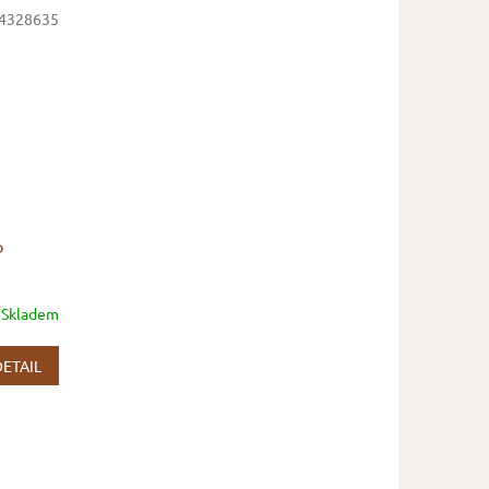
4328635
o
Skladem
DETAIL