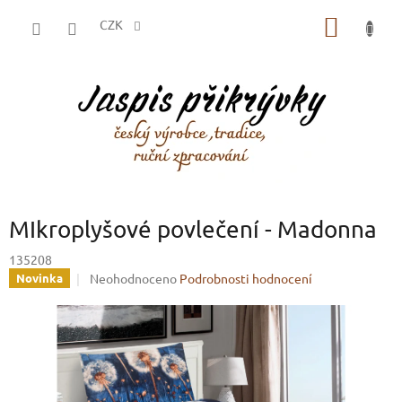
Přejít
NÁKUP
na
CZK
obsah
KOŠÍK
MIkroplyšové povlečení - Madonna
135208
Průměrné
Neohodnoceno
Podrobnosti hodnocení
Novinka
hodnocení
produktu
je
0,0
z
5
hvězdiček.