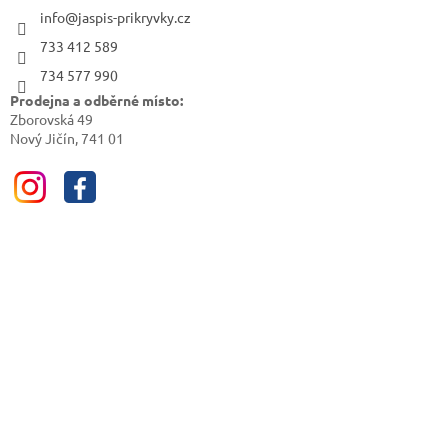
info@jaspis-prikryvky.cz
733 412 589
734 577 990
Prodejna a odběrné místo:
Zborovská 49
Nový Jičín, 741 01