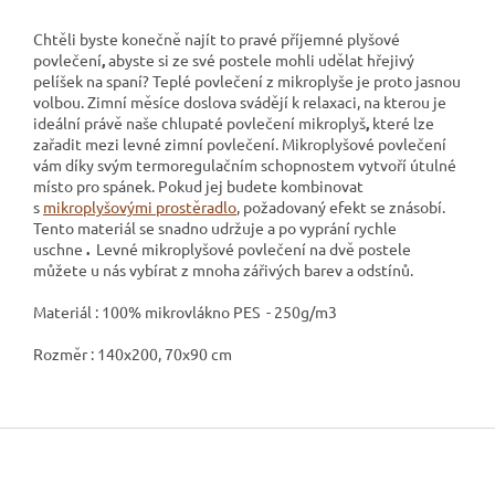
Chtěli byste konečně najít to pravé příjemné plyšové
povlečení
,
abyste si ze své postele mohli udělat hřejivý
pelíšek na spaní? Teplé povlečení z mikroplyše
je proto jasnou
volbou. Zimní měsíce doslova svádějí k relaxaci, na kterou je
ideální právě naše chlupaté povlečení mikroplyš
,
které lze
zařadit mezi levné zimní povlečení. Mikroplyšové povlečení
vám díky svým termoregulačním schopnostem vytvoří útulné
místo pro spánek. Pokud jej budete kombinovat
s
mikroplyšovými prostěradlo
, požadovaný efekt se znásobí.
Tento materiál se snadno udržuje a po vyprání rychle
uschne
.
Levné mikroplyšové povlečení na dvě postele
můžete u nás vybírat z mnoha zářivých barev a odstínů.
Materiál : 100% mikrovlákno PES - 250g/m3
Rozměr : 140x200, 70x90 cm
Z
á
p