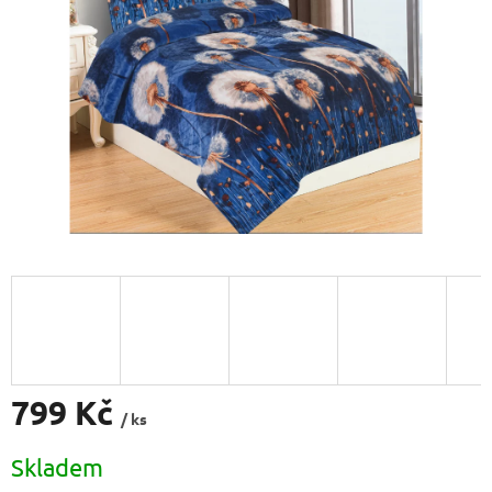
799 Kč
/ ks
Měrná
Skladem
cena: