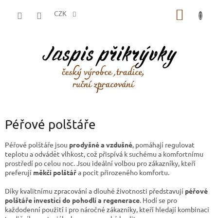
Přejít
NÁKUP
na
CZK
obsah
KOŠÍK
Péřové polštáře
Péřové polštáře jsou
prodyšné a vzdušné
, pomáhají regulovat
teplotu a odvádět vlhkost, což přispívá k suchému a komfortnímu
prostředí po celou noc. Jsou ideální volbou pro zákazníky, kteří
preferují
měkčí polštář
a pocit přirozeného komfortu.
Díky kvalitnímu zpracování a dlouhé životnosti představují
péřové
polštáře investici do pohodlí a regenerace
. Hodí se pro
každodenní použití i pro náročné zákazníky, kteří hledají kombinaci