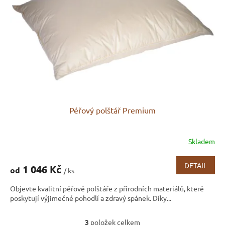
Péřový polštář Premium
Skladem
Průměrné
hodnocení
produktu
DETAIL
1 046 Kč
od
/ ks
je
3,1
Objevte kvalitní péřové polštáře z přírodních materiálů, které
z
poskytují výjimečné pohodlí a zdravý spánek. Díky...
5
hvězdiček.
3
položek celkem