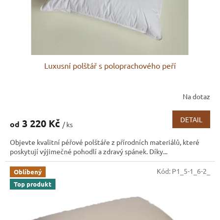
Luxusní polštář s poloprachového peří
Na dotaz
DETAIL
3 220 Kč
od
/ ks
Objevte kvalitní péřové polštáře z přírodních materiálů, které
poskytují výjimečné pohodlí a zdravý spánek. Díky...
Kód:
P1_5-1_6-2_
Oblíbený
Top produkt