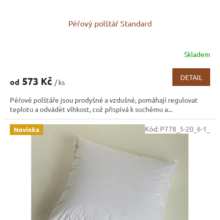
Péřový polštář Standard
Skladem
Průměrné
hodnocení
produktu
DETAIL
573 Kč
od
/ ks
je
3,1
Péřové polštáře jsou prodyšné a vzdušné, pomáhají regulovat
z
teplotu a odvádět vlhkost, což přispívá k suchému a...
5
hvězdiček.
Kód:
P778_5-20_6-1_
Novinka