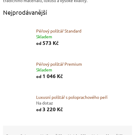
tradičního materiálu, luxusu a vysoké kvality.
Nejprodávanější
Péřový polštář Standard
Skladem
573 Kč
od
Péřový polštář Premium
Skladem
1 046 Kč
od
Luxusní polštář s poloprachového peří
Na dotaz
3 220 Kč
od
Ř