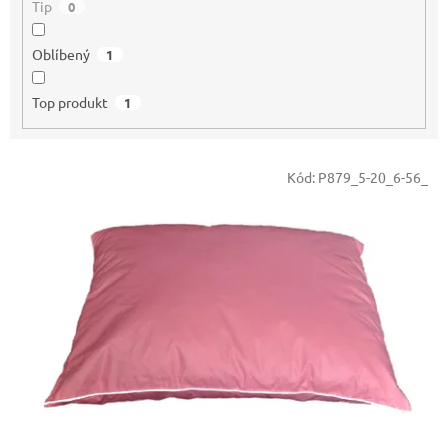
Tip
0
Oblíbený
1
Top produkt
1
V
Kód:
P879_5-20_6-56_
ý
p
i
s
p
r
o
d
u
k
t
ů