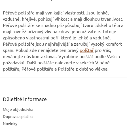
O
v
l
Péřové polštáře mají vynikající vlastnosti. Jsou lehké,
á
vzdušné, hřejivé, pohlcují vlhkost a mají dlouhou trvanlivost.
d
Péřové polštáře se snadno přizpůsobují tvaru lidského těla a
a
mají rovněž příznivý vliv na zdraví jeho uživatele. Toto je
c
způsobeno vlastnostmi peří, které je lehké a vzdušné.
í
Péřové polštáře jsou nejhřejivější a zaručují vysoký komfort
p
r
spaní. Pokud zde nenajdete ten pravý
polštář
pro Vás,
v
neváhejte nás kontaktovat. Vyrobíme polštář podle Vašich
k
požadavků. Další polštáře naleznete v sekcích Vlněné
y
polštáře, Péřové polštáře a Polštáře z dutého vlákna.
v
ý
Z
p
á
i
p
s
u
a
Důležité informace
t
Moje objednávka
í
Doprava a platba
Novinky