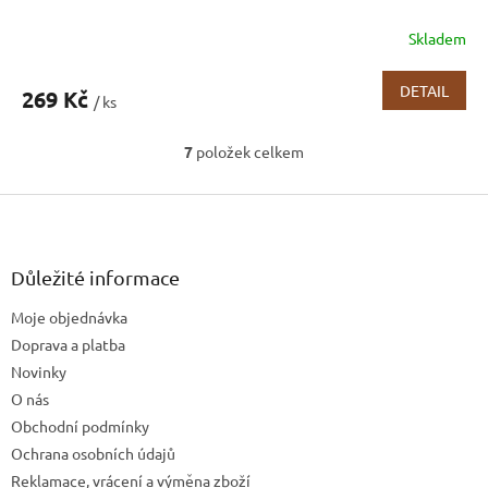
Skladem
DETAIL
269 Kč
/ ks
7
položek celkem
O
v
Z
l
á
á
d
p
a
a
Důležité informace
c
t
í
Moje objednávka
í
p
Doprava a platba
r
v
Novinky
k
O nás
y
Obchodní podmínky
v
ý
Ochrana osobních údajů
p
Reklamace, vrácení a výměna zboží