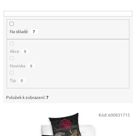
u
k
t
ů
Na skladě
7
Akce
0
Novinka
0
Tip
0
Položek k zobrazení:
7
V
Kód:
600831715
ý
p
i