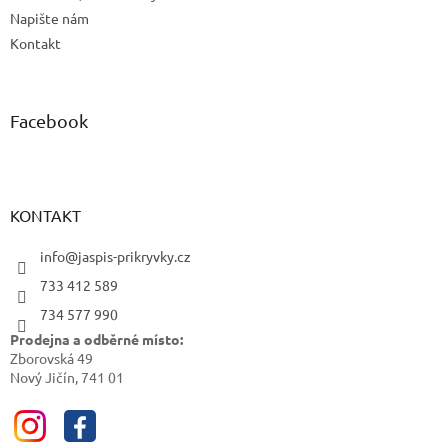
i
Napište nám
s
u
Kontakt
Facebook
KONTAKT
info@jaspis-prikryvky.cz
733 412 589
734 577 990
Prodejna a odběrné místo:
Zborovská 49
Nový Jičín, 741 01