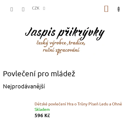
Přejít
NÁKUP
na
CZK
obsah
KOŠÍK
Povlečení pro mládež
Nejprodávanější
Dětské povlečení Hra o Trůny Píseň Ledu a Ohně
Skladem
596 Kč