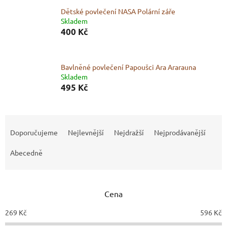
Dětské povlečení NASA Polární záře
Skladem
400 Kč
Bavlněné povlečení Papoušci Ara Ararauna
Skladem
495 Kč
Ř
a
Doporučujeme
Nejlevnější
Nejdražší
Nejprodávanější
z
e
Abecedně
n
í
p
Cena
r
o
269
Kč
596
Kč
d