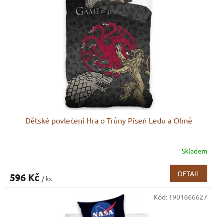
s
p
r
o
d
u
k
t
ů
Dětské povlečení Hra o Trůny Píseň Ledu a Ohně
Skladem
DETAIL
596 Kč
/ ks
Kód:
1901666627