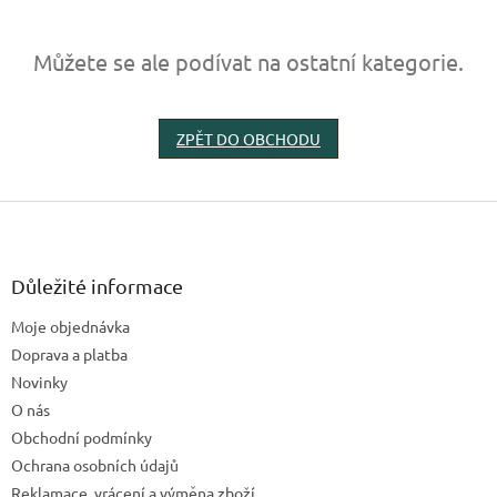
Můžete se ale podívat na ostatní kategorie.
ZPĚT DO OBCHODU
Z
á
p
a
Důležité informace
t
Moje objednávka
í
Doprava a platba
Novinky
O nás
Obchodní podmínky
Ochrana osobních údajů
Reklamace, vrácení a výměna zboží