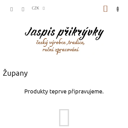
Přejít
NÁKUP
na
CZK
obsah
KOŠÍK
Župany
Produkty teprve připravujeme.