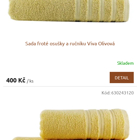
u
k
t
ů
Sada froté osušky a ručníku Viva Olivová
Skladem
DETAIL
400 Kč
/ ks
Kód:
630243120