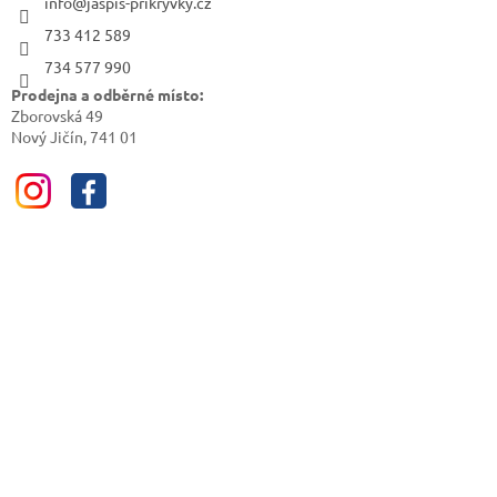
info@jaspis-prikryvky.cz
733 412 589
734 577 990
Prodejna a odběrné místo:
Zborovská 49
Nový Jičín, 741 01