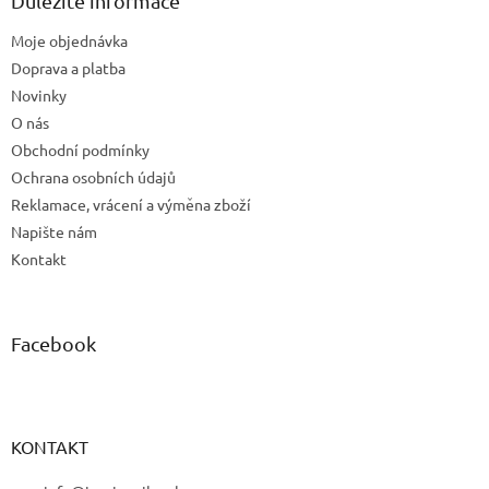
Důležité informace
c
t
í
Moje objednávka
í
p
Doprava a platba
r
v
Novinky
k
O nás
y
Obchodní podmínky
v
ý
Ochrana osobních údajů
p
Reklamace, vrácení a výměna zboží
i
Napište nám
s
u
Kontakt
Facebook
KONTAKT