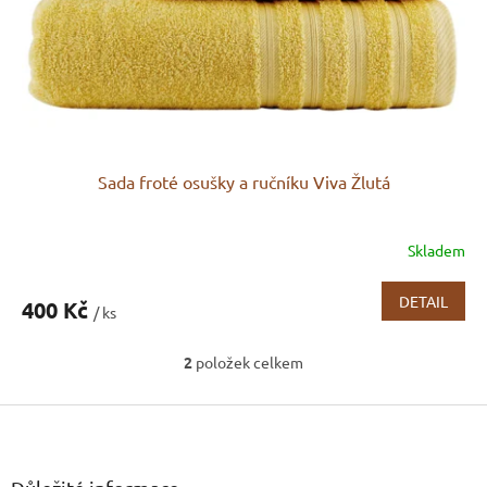
Sada froté osušky a ručníku Viva Žlutá
Skladem
DETAIL
400 Kč
/ ks
2
položek celkem
O
v
Z
l
á
á
d
p
a
a