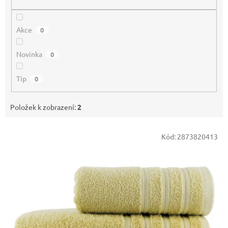
Akce
0
Novinka
0
Tip
0
Položek k zobrazení:
2
V
Kód:
2873820413
ý
p
i
s
p
r
o
d