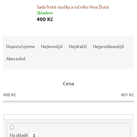
Sada froté osušky a ručníku Viva Žlutá
Skladem
400 Kč
Ř
a
Doporučujeme
Nejlevnější
Nejdražší
Nejprodávanější
z
e
Abecedně
n
í
p
Cena
r
o
400
Kč
401
Kč
d
u
k
t
ů
Na skladě
2