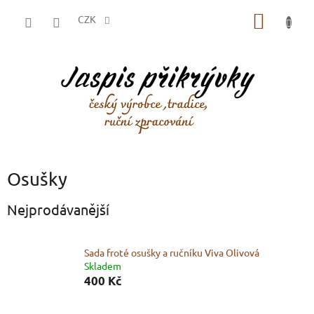
Přejít
NÁKUP
na
CZK
obsah
KOŠÍK
Osušky
Nejprodávanější
Sada froté osušky a ručníku Viva Olivová
Skladem
400 Kč