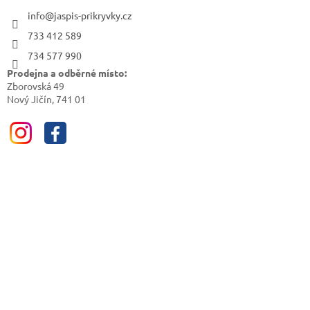
info@jaspis-prikryvky.cz
733 412 589
734 577 990
Prodejna a odběrné místo:
Zborovská 49
Nový Jičín, 741 01