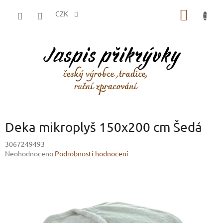
Přejít
NÁKUP
na
CZK
obsah
KOŠÍK
Deka mikroplyš 150x200 cm Šedá
3067249493
Průměrné
Neohodnoceno
Podrobnosti hodnocení
hodnocení
produktu
je
0,0
z
5
hvězdiček.