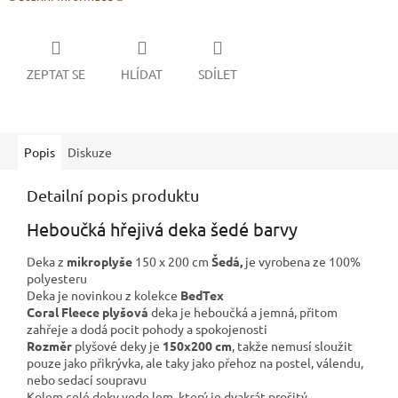
ZEPTAT SE
HLÍDAT
SDÍLET
Popis
Diskuze
Detailní popis produktu
Heboučká hřejivá deka šedé barvy
Deka z
mikroplyše
150 x 200 cm
Šedá,
je vyrobena ze 100%
polyesteru
Deka je novinkou z kolekce
BedTex
Coral Fleece plyšová
deka je heboučká a jemná, přitom
zahřeje a dodá pocit pohody a spokojenosti
Rozměr
plyšové deky je
150x200 cm
, takže nemusí sloužit
pouze jako přikrývka, ale taky jako přehoz na postel, válendu,
nebo sedací soupravu
Kolem celé deky vede lem, který je dvakrát prošitý