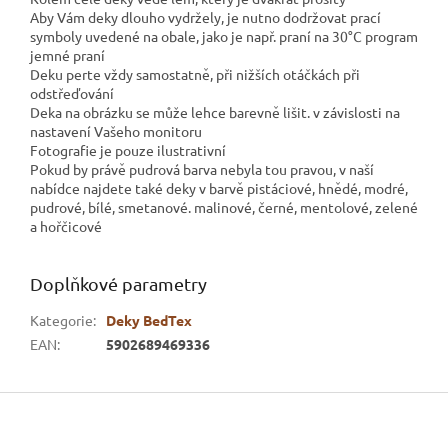
Aby Vám deky dlouho vydržely, je nutno dodržovat prací
symboly uvedené na obale, jako je např. praní na 30°C program
jemné praní
Deku perte vždy samostatně, při nižších otáčkách při
odstřeďování
Deka na obrázku se může lehce barevně lišit. v závislosti na
nastavení Vašeho monitoru
Fotografie je pouze ilustrativní
Pokud by právě pudrová barva nebyla tou pravou, v naší
nabídce najdete také deky v barvě pistáciové, hnědé, modré,
pudrové, bílé, smetanové. malinové, černé, mentolové, zelené
a hořčicové
Doplňkové parametry
Kategorie
:
Deky BedTex
EAN
:
5902689469336
Z
á
p