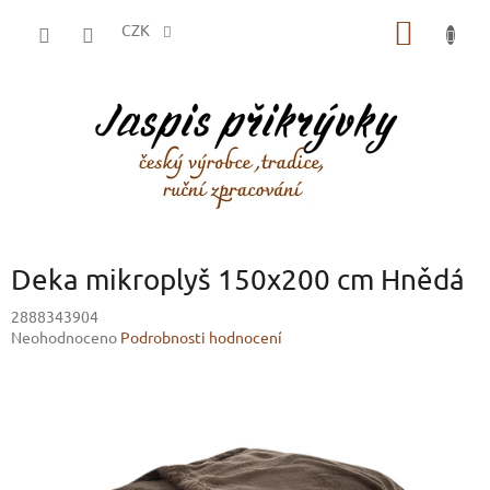
Přejít
NÁKUP
na
CZK
obsah
KOŠÍK
Deka mikroplyš 150x200 cm Hnědá
2888343904
Průměrné
Neohodnoceno
Podrobnosti hodnocení
hodnocení
produktu
je
0,0
z
5
hvězdiček.