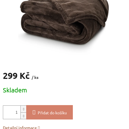
299 Kč
/ ks
Měrná
Skladem
cena:
Přidat do košíku
Detailní informace