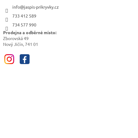
info@jaspis-prikryvky.cz
733 412 589
734 577 990
Prodejna a odběrné místo:
Zborovská 49
Nový Jičín, 741 01