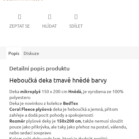
ZEPTAT SE
HLÍDAT
SDÍLET
Popis
Diskuze
Detailní popis produktu
Heboučká deka tmavě hnědé barvy
Deka
mikroplyš
150 x 200 cm
Hnědá,
je vyrobena ze 100%
polyesteru
Deka je novinkou z kolekce
BedTex
Coral Fleece plyšová
deka je heboučká a jemná, přitom
zahřeje a dodá pocit pohody a spokojenosti
Rozměr
plyšové deky je
150x200 cm
, takže nemusí sloužit
pouze jako přikrývka, ale taky jako přehoz na postel, válendu,
nebo sedací soupravu
Kolem celé deky vede lem, který je dvakrát prošitý