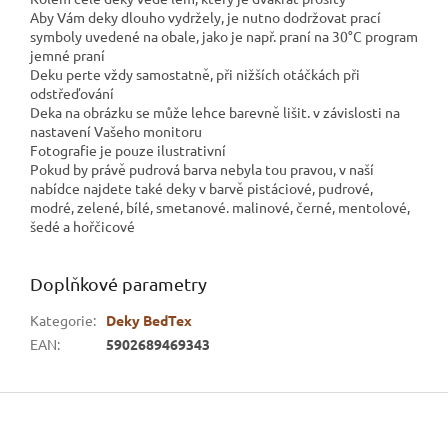
Aby Vám deky dlouho vydržely, je nutno dodržovat prací
symboly uvedené na obale, jako je např. praní na 30°C program
jemné praní
Deku perte vždy samostatně, při nižších otáčkách při
odstřeďování
Deka na obrázku se může lehce barevně lišit. v závislosti na
nastavení Vašeho monitoru
Fotografie je pouze ilustrativní
Pokud by právě pudrová barva nebyla tou pravou, v naší
nabídce najdete také deky v barvě pistáciové, pudrové,
modré, zelené, bílé, smetanové. malinové, černé, mentolové,
šedé a hořčicové
Doplňkové parametry
Kategorie
:
Deky BedTex
EAN
:
5902689469343
Z
á
p