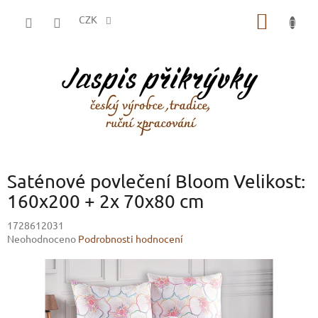
Přejít
NÁKUP
na
CZK
obsah
KOŠÍK
Saténové povlečení Bloom Velikost:
160x200 + 2x 70x80 cm
1728612031
Průměrné
Neohodnoceno
Podrobnosti hodnocení
hodnocení
produktu
je
0,0
z