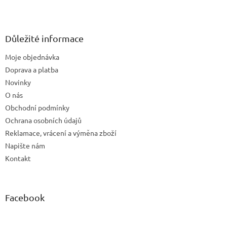
Z
á
p
a
Důležité informace
t
Moje objednávka
í
Doprava a platba
Novinky
O nás
Obchodní podmínky
Ochrana osobních údajů
Reklamace, vrácení a výměna zboží
Napište nám
Kontakt
Facebook