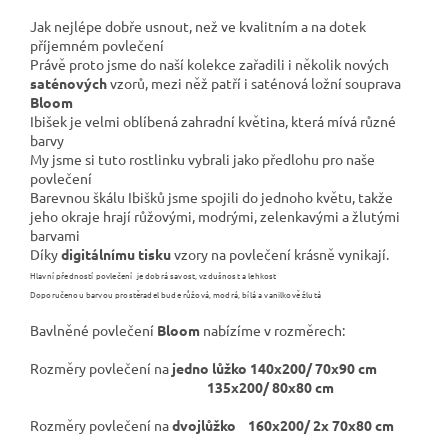
Jak nejlépe dobře usnout, než ve kvalitním a na dotek
příjemném povlečení
Právě proto jsme do naší kolekce zařadili i několik nových
saténových
vzorů, mezi něž patří i saténová ložní souprava
Bloom
Ibišek je velmi oblíbená zahradní květina, která mívá různé
barvy
My jsme si tuto rostlinku vybrali jako předlohu pro naše
povlečení
Barevnou škálu Ibišků jsme spojili do jednoho květu, takže
jeho okraje hrají růžovými, modrými, zelenkavými a žlutými
barvami
Díky
digitálnímu tisku
vzory na povlečení krásně vynikají.
Hlavní předností povlečení je dobrá savost, vzdušnost a lehkost
Doporučenou barvou prostěradel bude růžová, modrá, bílá a vanilkově žlutá
Bavlněné povlečení
Bloom
nabízíme v rozměrech:
Rozměry povlečení na
jedno lůžko
140x200/ 70x90 cm
135x200/ 80x80 cm
Rozměry povlečení na
dvojlůžko
160x200/ 2x 70x80 cm