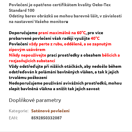
Povlečení je opatřeno certifikátem kvality Oeko-Tex
Standard 100
Odstíny barev obrázků se mohou barevně lišit, v závislosti
na nastavení Vašeho monitor
u
Doporučujeme
praní maximálně na 60°C
, pro více
probarvené povlečení však raději využijte
40°C
Povlečení
vždy perte z rubu, odděleně, a se zapnutým
zipovým uzávěrem
Nikdy nepoužívejte
prací prostředky s obsahem
bělících a
rozjasňujících substancí
Vždy odstřeďujte při nižších otáčkách, aby nedošlo během
odstřeďován k polámání bavlněných vláken, a tak k jejich
trvalému poškození
Nedoporučujeme používání avivážních prostředků, mohou
slepit bavlněná vlákna a snížit tak jejich savost
Doplňkové parametry
Kategorie
:
Saténové povlečení
EAN
:
8592850332087