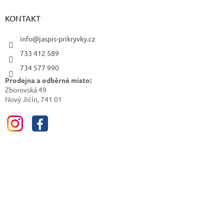
KONTAKT
info@jaspis-prikryvky.cz
733 412 589
734 577 990
Prodejna a odběrné místo:
Zborovská 49
Nový Jičín, 741 01