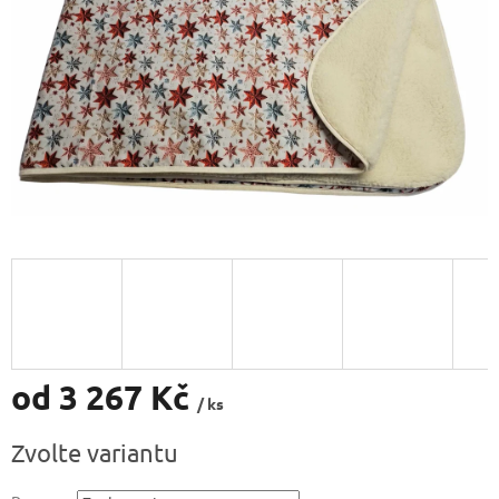
od
3 267 Kč
/ ks
Měrná
Zvolte variantu
cena: