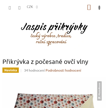
Přejít
NÁKUP
na
CZK
obsah
KOŠÍK
Přikrývka z počesané ovčí vlny
Průměrné
34 hodnocení
Podrobnosti hodnocení
Novinka
hodnocení
produktu
je
3,0
z
5
hvězdiček.