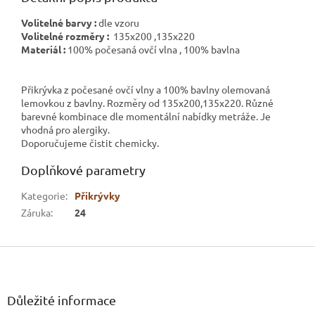
Volitelné barvy :
dle vzoru
Volitelné rozměry :
135x200 ,135x220
Materiál :
100% počesaná ovčí vlna , 100% bavlna
Přikrývka z počesané ovčí vlny a 100% bavlny olemovaná
lemovkou z bavlny. Rozměry od 135x200,135x220. Různé
barevné kombinace dle momentální nabídky metráže. Je
vhodná pro alergiky.
Doporučujeme čistit chemicky.
Doplňkové parametry
Kategorie
:
Přikrývky
Záruka
:
24
Z
á
p
a
Důležité informace
t