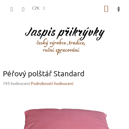
Přejít
NÁKUP
na
CZK
obsah
KOŠÍK
Péřový polštář Standard
Průměrné
193 hodnocení
Podrobnosti hodnocení
hodnocení
produktu
je
3,1
z
5
hvězdiček.