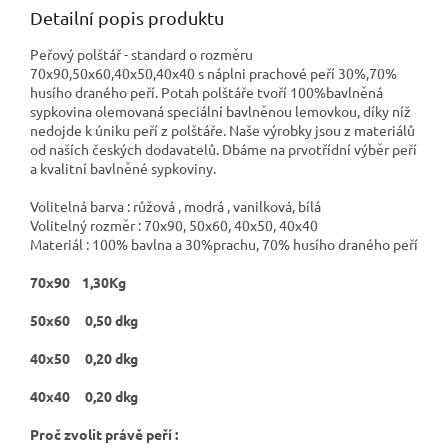
Detailní popis produktu
Peřový polštář - standard o rozměru
70x90,50x60,40x50,40x40 s náplni prachové peří 30%,70%
husího draného peří. Potah polštáře tvoří 100%bavlněná
sypkovina olemovaná speciální bavlněnou lemovkou, díky níž
nedojde k úniku peří z polštáře. Naše výrobky jsou z materiálů
od naších českých dodavatelů. Dbáme na prvotřídní výběr peří
a kvalitní bavlněné sypkoviny.
Volitelná barva : růžová , modrá , vanilková, bílá
Volitelný rozměr : 70x90, 50x60, 40x50, 40x40
Materiál : 100% bavlna a 30%prachu, 70% husího draného peří
70x90 1,30Kg
50x60 0,50 dkg
40x50 0,20 dkg
40x40 0,20 dkg
Proč zvolit právě peří :