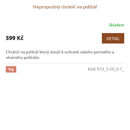
Nepropustný chránič na polštář
Skladem
Průměrné
hodnocení
produktu
599 Kč
DETAIL
je
3,8
Chránič na polštář který slouží k ochraně vašeho peřového a
z
vlněného polštáře.
5
hvězdiček.
Kód:
P23_5-20_6-7_
Tip