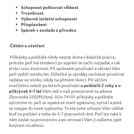
Schopnost pohlcovat vlhkost
Trvanlivost
Výborné izolační schopnosti
Přizpůsobení
Spánek v souladu z přírodou
Čištění a ošetření
Přikrývky a polštáře nikdy neprat doma v klasické pračce,
protože peří má tendenci po vyprání se začít rozpadat a tak
ztrácí svou životnost. Při správném používání a větrání Vám
peří vydrží mnoho let. Důležité je výrobky nechávat provětrat
nejlépe ve stínku, nikdy na přímém slunci. Při větším
znečištění neboli po letech používání
u polštářů 2 roky a u
přikrývek 5-7 let
Vám rádi v naší provozovně na adrese
Zborovská 320/49,Nový Jičín 74101 přikrývky a polštáře
vyčistíme tz. peří se vypárá ze staré sypkoviny, vyčistí a poté
se nasype do nové sypkoviny. To vše jsme schopni Vám udělat
buď na počkání a nebo do 5-7 pracovních dnů. Peří lze také k
nám zaslat na provozovnu a po renovaci Vám ji zašleme zpět
kurýrem na adresu.