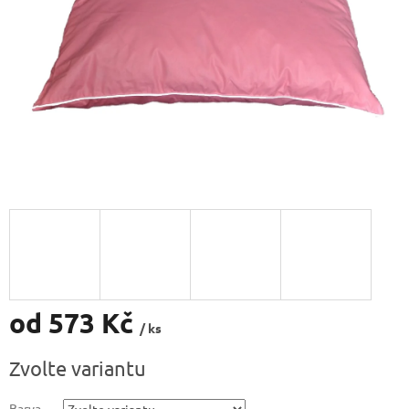
od
573 Kč
/ ks
Měrná
Zvolte variantu
cena:
Barva