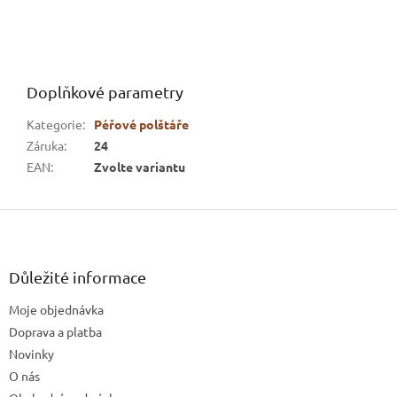
Doplňkové parametry
Kategorie
:
Péřové polštáře
Záruka
:
24
EAN
:
Zvolte variantu
Z
á
p
a
Důležité informace
t
Moje objednávka
í
Doprava a platba
Novinky
O nás