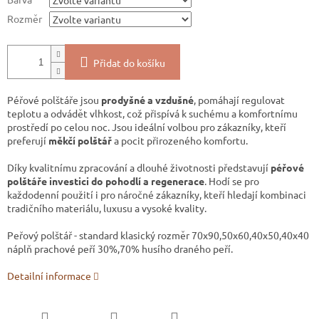
Rozměr
Přidat do košíku
Péřové polštáře jsou
prodyšné a vzdušné
, pomáhají regulovat
teplotu a odvádět vlhkost, což přispívá k suchému a komfortnímu
prostředí po celou noc. Jsou ideální volbou pro zákazníky, kteří
preferují
měkčí polštář
a pocit přirozeného komfortu.
Díky kvalitnímu zpracování a dlouhé životnosti představují
péřové
polštáře investici do pohodlí a regenerace
. Hodí se pro
každodenní použití i pro náročné zákazníky, kteří hledají kombinaci
tradičního materiálu, luxusu a vysoké kvality.
Peřový polštář - standard klasický rozměr 70x90,50x60,40x50,40x40
náplň prachové peří 30%,70% husího draného peří.
Detailní informace