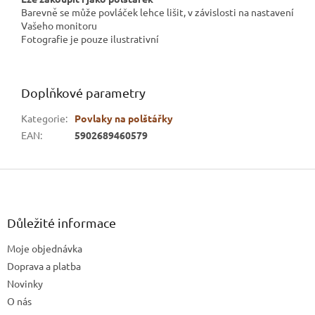
Barevně se může povláček lehce lišit, v závislosti na nastavení
Vašeho monitoru
Fotografie je pouze ilustrativní
Doplňkové parametry
Kategorie
:
Povlaky na polštářky
EAN
:
5902689460579
Z
á
p
a
Důležité informace
t
Moje objednávka
í
Doprava a platba
Novinky
O nás