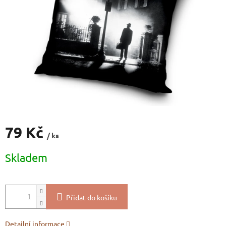
79 Kč
/ ks
Měrná
Skladem
cena:
Přidat do košíku
Detailní informace