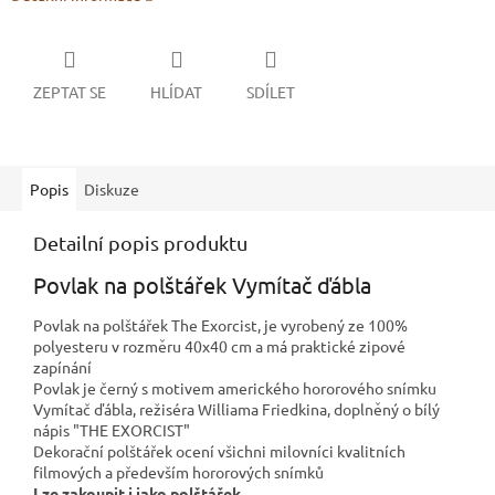
ZEPTAT SE
HLÍDAT
SDÍLET
Popis
Diskuze
Detailní popis produktu
Povlak na polštářek Vymítač ďábla
Povlak na polštářek The Exorcist, je vyrobený ze 100%
polyesteru v rozměru 40x40 cm a má praktické zipové
zapínání
Povlak je černý s motivem amerického hororového snímku
Vymítač ďábla, režiséra Williama Friedkina, doplněný o bílý
nápis "THE EXORCIST"
Dekorační polštářek ocení všichni milovníci kvalitních
filmových a především hororových snímků
Lze zakoupit i jako polštářek