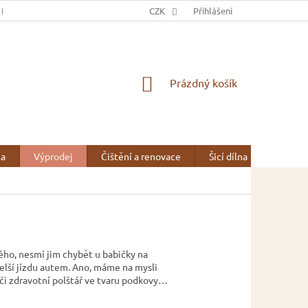
 NÁS
OBCHODNÍ PODMÍNKY
CZK
OCHRANA OSOBNÍCH ÚDAJŮ
Přihlášení
NÁKUPNÍ
Prázdný košík
KOŠÍK
la
Výprodej
Čištění a renovace
Šicí dílna
Kontak
ného, nesmí jim chybět u babičky na
delší jízdu autem. Ano, máme na mysli
a či zdravotní polštář ve tvaru podkovy…