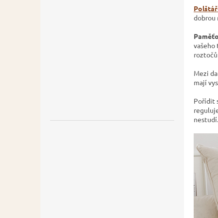
Polštář
dobrou 
Paměťo
vašeho t
roztočů
Mezi dal
mají vy
Pořídit 
reguluj
nestudí