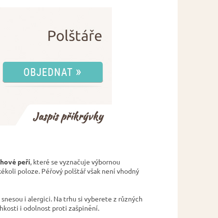
hové peří
, které se vyznačuje výbornou
akékoli poloze. Péřový polštář však není vhodný
ě snesou i alergici. Na trhu si vyberete z různých
kosti i odolnost proti zašpinění.