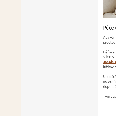
Péče 
Aby vám 
prodlou
Péřové 
5 let. V
Jaspis-
lůžkovi
U polšt
ostatní
doporuč
Tým Jas