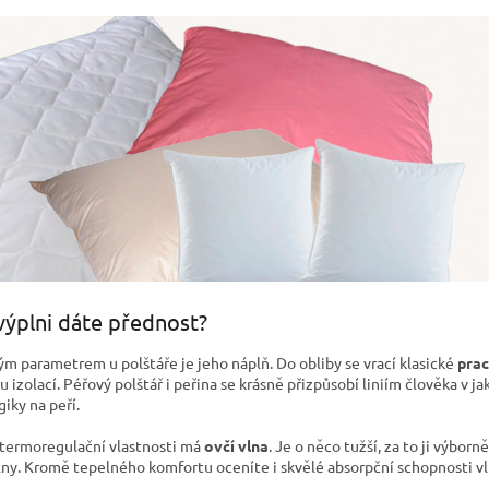
výplni dáte přednost?
ým parametrem u polštáře je jeho náplň. Do obliby se vrací klasické
prac
 izolací. Péřový polštář i peřina se krásně přizpůsobí liniím člověka v j
giky na peří.
termoregulační vlastnosti má
ovčí vlna
. Je o něco tužší, za to ji výborn
lny. Kromě tepelného komfortu oceníte i skvělé absorpční schopnosti vlh