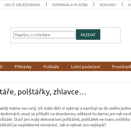
MOJE OBJEDNÁVKA
DOPRAVA A PLATBA
NOVINKY
O
HLEDAT
ží
Přikrývky
Polštáře
Ložní povlečení
Prostěrad
táře, polštářky, zhlavce…
aždý máme ten svůj. Už malé děti si vybírají a zamilují se do svého jedi
rázdninách, musí se přibalit na dovolenou, některé ho berou jen tak na 
olštáře. Stačí jen malý dekorativní polštářek, polštářek ve tvaru zvířátk
olštářů je nepřeberné množství. Jak si vybrat ten nejlepší?