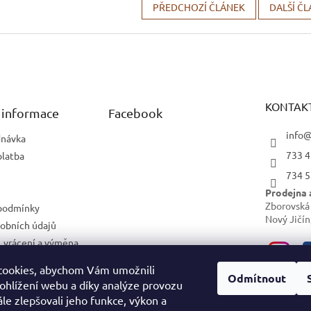
PŘEDCHOZÍ ČLÁNEK
DALŠÍ Č
KONTAK
 informace
Facebook
info@
dnávka
733 4
platba
734 5
Prodejna 
Zborovská
podmínky
Nový Jičín
obních údajů
 vrácení a výměna
cookies, abychom Vám umožnili
ám
Odmítnout
ohlížení webu a díky analýze provozu
le zlepšovali jeho funkce, výkon a