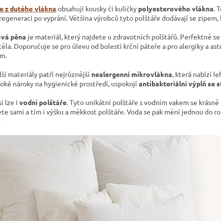
e z dutého vlákna
obsahují kousky či kuličky
polyesterového vlákna
. 
regeneraci po vyprání. Většina výrobců tyto polštáře dodávají se zipem,
vá pěna
je materiál, který najdete u zdravotních polštářů. Perfektně se
ěla. Doporučuje se pro úlevu od bolesti krční páteře a pro alergiky a a
m.
ší materiály patří nejrůznější
nealergenní mikrovlákna
, která nabízí l
soké nároky na hygienické prostředí, uspokojí
antibakteriální výplň se 
si lze i
vodní polštáře
. Tyto unikátní polštáře s vodním vakem se krásně
ete sami a tím i výšku a měkkost polštáře. Voda se pak mění jednou do r
.