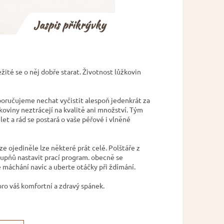
žité se o něj dobře starat. Životnost lůžkovin
oporučujeme nechat vyčistit alespoň jedenkrát za
žkoviny neztrácejí na kvalitě ani množství. Tým
0 let a rád se postará o vaše péřové i vlněné
e ojediněle lze některé prát celé. Polštáře z
stupňů nastavit prací program. obecně se
e máchání navíc a uberte otáčky při ždímání.
pro váš komfortní a zdravý spánek.