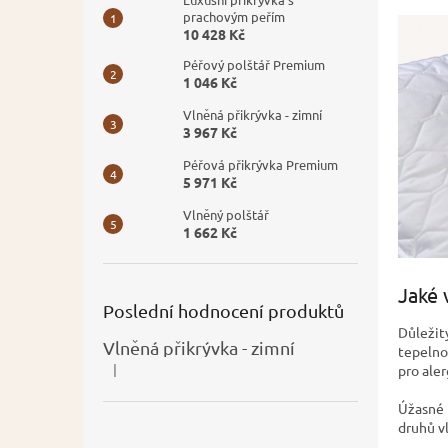
prachovým peřím
10 428 Kč
Péřový polštář Premium
1 046 Kč
Vlněná přikrývka - zimní
3 967 Kč
Péřová přikrývka Premium
5 971 Kč
Vlněný polštář
1 662 Kč
Jaké 
Poslední hodnocení produktů
Důležit
Vlněná přikrývka - zimní
tepelnou
|
pro aler
Hodnocení produktu je 5 z 5 hvězdiček.
Úžasné 
druhů v