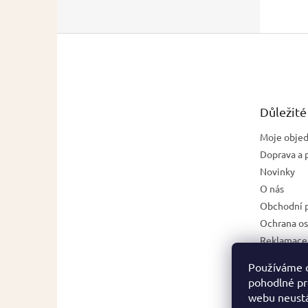
Z
á
p
a
t
Důležité
í
Moje obje
Doprava a 
Novinky
O nás
Obchodní 
Ochrana os
Reklamace,
zboží
Používáme 
Napište n
pohodlné pr
Kontakt
webu neustá