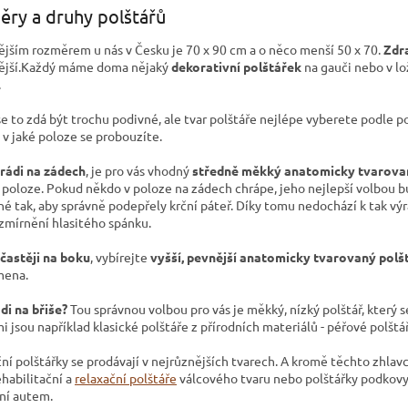
ry a druhy polštářů
ějším rozměrem u nás v Česku je 70 x 90 cm a o něco menší 50 x 70.
Zdr
ější.Každý máme doma nějaký
dekorativní polštářek
na gauči nebo v lo
.
 to zdá být trochu podivné, ale tvar polštáře nejlépe vyberete podle pol
 v jaké poloze se probouzíte.
i rádi na zádech
, je pro vás vhodný
středně měkký anatomicky tvarova
 poloze. Pokud někdo v poloze na zádech chrápe, jeho nejlepší volbou 
né tak, aby správně podepřely krční páteř. Díky tomu nedochází k tak v
 zmírnění hlasitého spánku.
 častěji na boku
, vybírejte
vyšší, pevnější anatomicky tvarovaný polš
amena.
di na břiše?
Tou správnou volbou pro vás je měkký, nízký polštář, který s
 jsou například klasické polštáře z přírodních materiálů - péřové polštáře
ní polštářky se prodávají v nejrůznějších tvarech. A kromě těchto zhlav
ehabilitační a
relaxační polštáře
válcového tvaru nebo polštářky podkovy
ní autem.