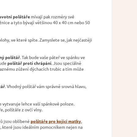
avotní polštáře
mívají pak rozměry své
žnice a tyto bývají většinou 40 x 40 cm nebo 50
ohy, ve které spíte. Zamyslete se, jak nejčastěji
ný polštář
. Tak bude vaše páteř ve spánku ve
bude
polštář proti chrápání
. Jsou speciálně
ýraznému zúžení dýchacích trubic a tím může
tář
. Vhodný polštář vám správně srovná hlavu,
e vytvaruje lehce vaší spánkové poloze.
, polštáře z ovčí vlny.
ců jsou oblíbené
polštáře pro kojící matky
,
, které jsou ideálním pomocníkem nejen na