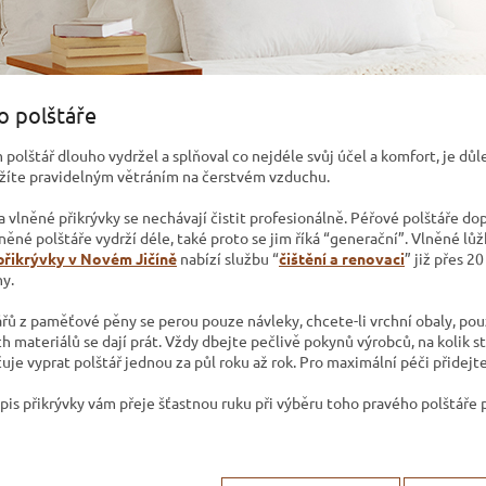
o polštáře
polštář dlouho vydržel a splňoval co nejdéle svůj účel a komfort, je důle
žíte pravidelným větráním na čerstvém vzduchu.
a vlněné přikrývky se nechávají čistit profesionálně. Péřové polštáře d
lněné polštáře vydrží déle, také proto se jim říká “generační”. Vlněné lů
přikrývky v Novém Jičíně
nabízí službu “
čištění a renovaci
” již přes 2
ny.
ářů z paměťové pěny se perou pouze návleky, chcete-li vrchní obaly, pouz
ch materiálů se dají prát. Vždy dbejte pečlivě pokynů výrobců, na kolik 
uje vyprat polštář jednou za půl roku až rok. Pro maximální péči přidejt
pis přikrývky vám přeje šťastnou ruku při výběru toho pravého polštáře 