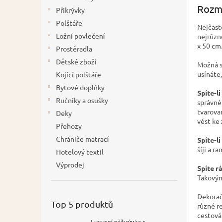
Rozmě
í
Přikrývky
p
Polštáře
Nejčast
a
Ložní povlečení
nejrůzn
n
x 50 cm
Prostěradla
e
Dětské zboží
l
Možná se
usínáte,
Kojící polštáře
Bytové doplňky
Spíte-l
Ručníky a osušky
správné
tvarova
Deky
vést ke
Přehozy
Chrániče matrací
Spíte-li
šíji a r
Hotelový textil
Výprodej
Spíte rá
Takovými
Dekorač
Top 5 produktů
různé r
cestová
Luxusní přikrývka s