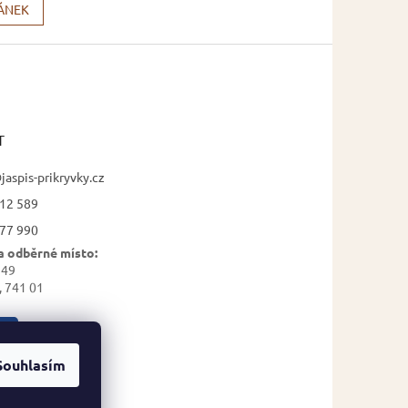
LÁNEK
T
jaspis-prikryvky.cz
12 589
77 990
a odběrné místo:
 49
, 741 01
Souhlasím