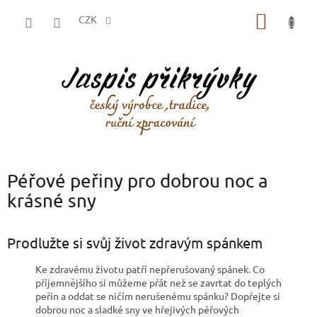
Přejít
NÁKUP
na
CZK
obsah
KOŠÍK
Péřové peřiny pro dobrou noc a
krásné sny
Prodlužte si svůj život zdravým spánkem
Ke zdravému životu patří nepřerušovaný spánek. Co
příjemnějšího si můžeme přát než se zavrtat do teplých
peřin a oddat se ničím nerušenému spánku? Dopřejte si
dobrou noc a sladké sny ve hřejivých péřových