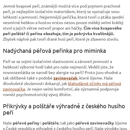
Jemné kvapové peří, známější možná více pod pojmem prachové
peří, je nejlepším izolačním materiálem, který se vyznačuje svou
lehkostí a jemností. Nejjemnější peříčka, která tvoří u ptáka spodní
nesmírně hebkou a hustou vrstvu nesou pouze měkký velmi krátký
stvol a jejich větve netvoří prapor ani háčky.
Čím více kvapového
peří polštář či peřina obsahuje, tím je pokrývka kvalitnější.
Zbytek náplně pak tvoří drané husí peří, které je zbaveno stvolu.
Nadýchaná péřová peřinka pro miminka
Peří se se svými izolačními vlastnostmi a zároveň jemností a
hebkostí výborně hodí také pro naše nejmenší. Věděli jste, že
novorozeňátka se narodí bez alergie na peří? Proto jsou vhodné a
tak oblíbené také v podobě
zavinovaček
, které šijeme. Naše
dlouholeté zkušenosti dokazují, jak
blahodárné účinky má péřová
zavinovačka
. Je nejen velmi komfortní, ale významně podporuje
rovněž psychomotorický vývoj dítěte.
Přikrývky a polštáře výhradně z českého husího
peří
Naše
péřové peřiny
i
polštáře
, tak jako
péřové zavinovačky
šijeme
v České republice výhradně z českého husího peří. Naše výrobky jsou