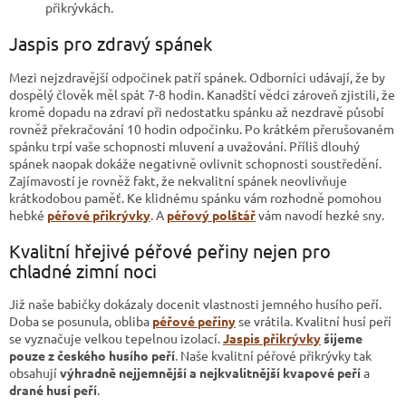
přikrývkách.
Jaspis pro zdravý spánek
Mezi nejzdravější odpočinek patří spánek. Odborníci udávají, že by
dospělý člověk měl spát 7-8 hodin. Kanadští vědci zároveň zjistili, že
kromě dopadu na zdraví při nedostatku spánku až nezdravě působí
rovněž překračování 10 hodin odpočinku. Po krátkém přerušovaném
spánku trpí vaše schopnosti mluvení a uvažování. Příliš dlouhý
spánek naopak dokáže negativně ovlivnit schopnosti soustředění.
Zajímavostí je rovněž fakt, že nekvalitní spánek neovlivňuje
krátkodobou paměť. Ke klidnému spánku vám rozhodně pomohou
hebké
péřové přikrývky
. A
péřový polštář
vám navodí hezké sny.
Kvalitní hřejivé péřové peřiny nejen pro
chladné zimní noci
Již naše babičky dokázaly docenit vlastnosti jemného husího peří.
Doba se posunula, obliba
péřové peřiny
se vrátila. Kvalitní husí peří
se vyznačuje velkou tepelnou izolací.
Jaspis přikrývky
šijeme
pouze z českého husího peří
. Naše kvalitní péřové přikrývky tak
obsahují
výhradně nejjemnější a nejkvalitnější kvapové peří
a
drané husí peří
.