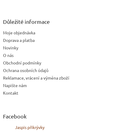
Z
á
p
a
Důležité informace
t
Moje objednávka
í
Doprava a platba
Novinky
O nás
Obchodní podmínky
Ochrana osobních údajů
Reklamace, vrácení a výměna zboží
Napište nám
Kontakt
Facebook
Jaspis přikrývky