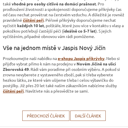
také
vhodné pro osoby citlivé na domácí prašnost
. Pro
prodloužení životnosti a spokojenosti doporučujeme přikrývky čas
od času nechat provětrat na čerstvém vzduchu. A důležité je rovněž
pravidelné
čištění peří
. Péřové přikrývky doporučujeme nechat
vyčistit
každých 10 let
, polštáře, které jsou více v kontaktu s vlasy a
pokožkou potřebují častější péči (
ideálně co 5-7 let
). S jejich
vyčištěním, případně obnovou vám rádi pomůžeme.
Vše na jednom místě v Jaspis Nový Jičín
Prozkoumejte naši nabídku na
e-shopu Jaspis přikrývky
. Nebo si
přijďte vybrat přímo k nám na prodejnu v
Novém Jičíně na ulici
Zborovská 49
. Rádi vám poradíme při osobním výběru. A pokud si
zrovna nevyberete z vystaveného zboží, pak si třeba vyberete
hezkou látku, ze které vám ušijeme třeba i celou výbavičku do
postýlky. Již přes 20 let také našim zákazníkům nabízíme služby
čištění peří
. Navštivte nás a přesvědčte se sami.
PŘEDCHOZÍ ČLÁNEK
DALŠÍ ČLÁNEK