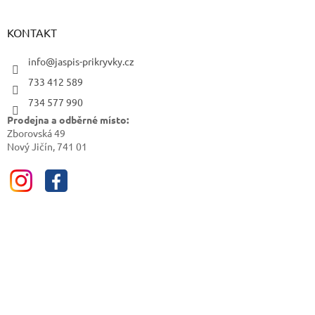
KONTAKT
info@jaspis-prikryvky.cz
733 412 589
734 577 990
Prodejna a odběrné místo:
Zborovská 49
Nový Jičín, 741 01