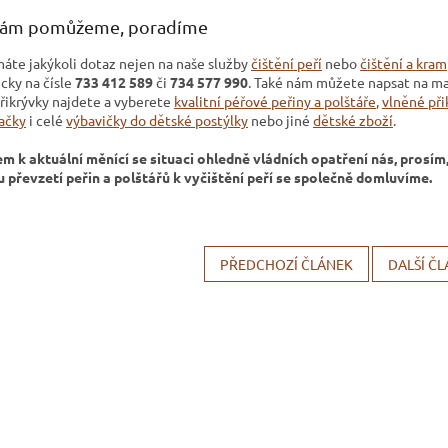
vám pomůžeme, poradíme
áte jakýkoli dotaz nejen na naše služby
čištění peří
nebo
čištění a kram
cky na čísle
733 412 589
či
734 577 990
. Také nám můžete napsat na ma
přikrývky najdete a vyberete
kvalitní péřové peřiny a polštáře
,
vlněné při
ačky
i celé
výbavičky do dětské postýlky
nebo jiné
dětské zboží
.
m k aktuální měnící se situaci ohledně vládních opatření nás, pros
 převzetí peřin a polštářů k vyčištění peří se společně domluvíme.
PŘEDCHOZÍ ČLÁNEK
DALŠÍ Č