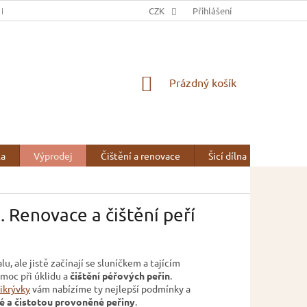
 NÁS
OBCHODNÍ PODMÍNKY
CZK
OCHRANA OSOBNÍCH ÚDAJŮ
Přihlášení
NÁKUPNÍ
Prázdný košík
KOŠÍK
la
Výprodej
Čištění a renovace
Šicí dílna
Kontak
 Renovace a čištění peří
, ale jistě začínají se sluníčkem a tajícím
omoc při úklidu a
čištění péřových peřin
.
řikrývky
vám nabízíme ty nejlepší podmínky a
 a čistotou provoněné peřiny
.