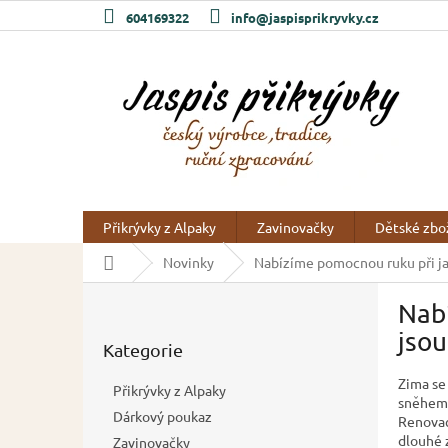
Přejít
604169322
info@jaspisprikryvky.cz
na
obsah
Přikrývky z Alpaky
Zavinovačky
Dětské zbo
Domů
Novinky
Nabízíme pomocnou ruku při jar
P
Nabí
o
Přeskočit
s
jsou
Kategorie
kategorie
t
r
Zima se 
Přikrývky z Alpaky
a
sněhem 
Dárkový poukaz
Renovac
n
dlouhé 
Zavinovačky
n