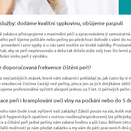
služby: dodáme kvalitní sypkovinu, obšijeme paspulí
é zakázce přistupujeme s maximální péčí a zpracováváme ji samostatně. 
ného peří šijeme polštáře nebo peřiny po předchozí dohodě s vámi do no
 provedení i vzor sypky si u nás sami zvolíte ze široké nabídky. Prosíva
tak, aby se peří nepřesouvalo a deka tak držela stále svůj tvar. Do lemů 
brání úniku peří z výrobku.
e doporučovaná frekvence čištění peří?
 nejčastějších otázek, které nám zákazníci pokládají je, jak často by si 
 všeobecně čistíme častěji než peřiny, přece jen se jich dotýkáme obliče
ujeme profesionálně vyčistit alespoň jednou za 5 let. U péřových peřin p
ce peří i kramplování ovčí vlny na počkání nebo do 5 d
louho nám bude trvat vyřízení vaší zakázky? Záleží pouze na vás, kolik m
ných hygienických opatření s nutnou rouškou/respirátorem) lze přikrývky
e a čištění peří jedné peřiny nám zabere hodinu a půl času. Během této
Další možností je nám předat zakázku a my vám do pěti pracovních dnů p