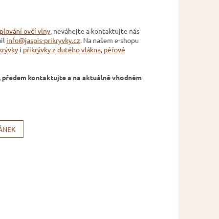
plování ovčí vlny
, neváhejte a kontaktujte nás
il
info@jaspis-prikryvky.cz
. Na našem e-shopu
krývky
i
přikrývky z dutého vlákna
,
péřové
ím, předem kontaktujte a na aktuálně vhodném
LÁNEK