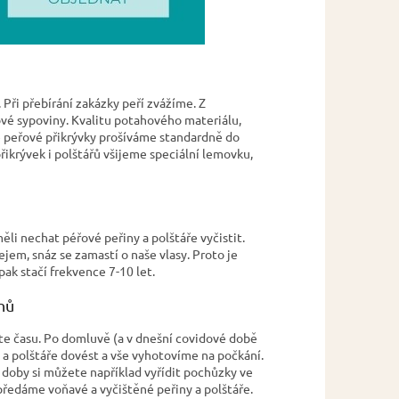
Při přebírání zakázky peří zvážíme. Z
vé sypoviny. Kvalitu potahového materiálu,
né peřové přikrývky prošíváme standardně do
přikrývek i polštářů všijeme speciální lemovku,
měli nechat péřové peřiny a polštáře vyčistit.
jem, snáz se zamastí o naše vlasy. Proto je
ak stačí frekvence 7-10 let.
nů
áte času. Po domluvě (a v dnešní covidové době
 a polštáře dovést a vše vyhotovíme na počkání.
 doby si můžete například vyřídit pochůzky ve
ředáme voňavé a vyčištěné peřiny a polštáře.