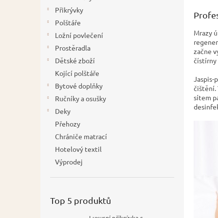
í
Přikrývky
Profes
p
Polštáře
a
Mrazy ú
Ložní povlečení
n
regenera
Prostěradla
začne v
e
čístírny
Dětské zboží
l
Kojící polštáře
Jaspis-
Bytové doplňky
čištění.
sítem pa
Ručníky a osušky
desinfe
Deky
Přehozy
Chrániče matrací
Hotelový textil
Výprodej
Top 5 produktů
Luxusní přikrývka s