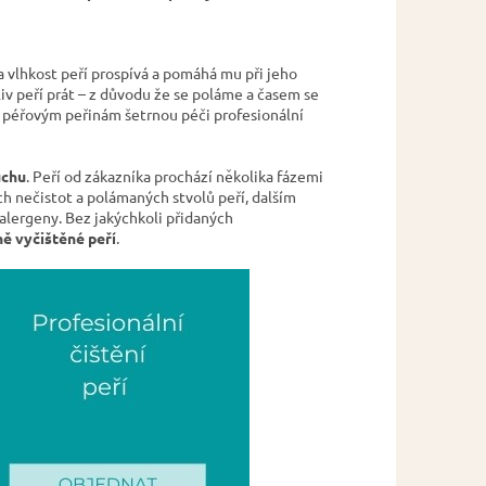
 vlhkost peří prospívá a pomáhá mu při jeho
liv peří prát – z důvodu že se poláme a časem se
t péřovým peřinám šetrnou péči profesionální
uchu
. Peří od zákazníka prochází několika fázemi
ch nečistot a polámaných stvolů peří, dalším
 alergeny. Bez jakýchkoli přidaných
ě vyčištěné peří
.