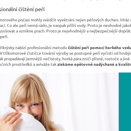
ionální čištění peří
norového počasí mohly svědčit vyvětrání nejen péřových duchen. Mráz a
ci. Co ale peří nemá rádo, je naopak příliš vody. Proto je nevhodné jako
ysušovat a vznikne prach. Proto je nejvhodnější a nejbezpečnější dopřá
 peří.
přikrývky nabízí profesionální metodu
čištění peří pomocí horkého vzd
 V tříkomorové čističce tovární výroby se postupně peří vyčistí od hrubý
k propadávají jemnější nečistoty, horká pára zničí plísně, roztoče a jiné
kčních prostředků a aviváže tak
získáme opětovně nadýchané a kvalitn