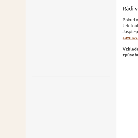
Rádi 
Pokud m
telefoni
Jaspis-
zavinov
Vzhlede
způsobu