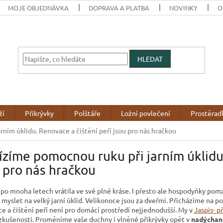
MOJE OBJEDNÁVKA
DOPRAVA A PLATBA
NOVINKY
O
HLEDAT
ží
Přikrývky
Polštáře
Ložní povlečení
Prostěrad
ním úklidu. Renovace a čištění peří jsou pro nás hračkou
zíme pomocnou ruku při jarním úklidu.
 pro nás hračkou
po mnoha letech vrátila ve své plné kráse. I přesto ale hospodyňky pomalu
myslet na velký jarní úklid. Velikonoce jsou za dveřmi. Přicházíme na p
e a čištění peří není pro domácí prostředí nejjednodušší. My v
Jaspis- p
zkušenosti. Proměníme vaše duchny i vlněné přikrývky opět v
nadýchané