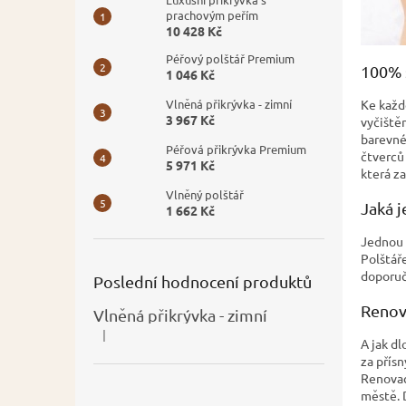
prachovým peřím
10 428 Kč
Péřový polštář Premium
100% 
1 046 Kč
Ke každ
Vlněná přikrývka - zimní
3 967 Kč
vyčiště
barevné
Péřová přikrývka Premium
čtverců 
5 971 Kč
která za
Vlněný polštář
Jaká j
1 662 Kč
Jednou z
Polštáře
doporuč
Poslední hodnocení produktů
Renova
Vlněná přikrývka - zimní
|
Hodnocení produktu je 5 z 5 hvězdiček.
A jak d
za přís
Renovac
městě. 