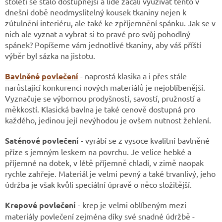
století se stalo dostupnější a lidé začali využívat tento v
dnešní době neodmyslitelný kousek tkaniny nejen k
zútulnění interiéru, ale také ke zpříjemnění spánku. Jak se v
nich ale vyznat a vybrat si to pravé pro svůj pohodlný
spánek? Popíšeme vám jednotlivé tkaniny, aby váš příští
výběr byl sázka na jistotu.
Bavlněné povlečení
- naprostá klasika a i přes stále
narůstající konkurenci nových materiálů je nejoblíbenější.
Vyznačuje se výbornou prodyšností, savostí, pružností a
měkkostí. Klasická bavlna je také cenově dostupná pro
každého, jedinou její nevýhodou je ovšem nutnost žehlení.
Saténové povlečení
- vyrábí se z vysoce kvalitní bavlněné
příze s jemným leskem na povrchu. Je velice hebké a
příjemné na dotek, v létě příjemně chladí, v zimě naopak
rychle zahřeje. Materiál je velmi pevný a také trvanlivý, jeho
údržba je však kvůli speciální úpravě o něco složitější.
Krepové povlečení
- krep je velmi oblíbeným mezi
materiály povlečení zejména díky své snadné údržbě -