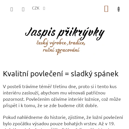
Přejít
NÁKUP
na
CZK
obsah
KOŠÍK
Kvalitní povlečení = sladký spánek
V posteli trávíme téměř třetinu dne, proto si i tento kus
interiéru zaslouží, abychom mu věnovali patřičnou
pozornost. Povlečením oživíme interiér ložnice, což může
přispět i k tomu, že se zde budeme cítit dobře.
Pokud nahlédneme do historie, zjistíme, že ložní povlečení
bylo zpočátku výsadou pouze bohatých vrstev. Až v 19.