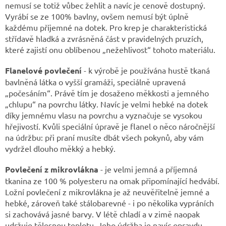
nemusí se totiž vůbec žehlit a navíc je cenově dostupný.
Vyrábí se ze 100% bavlny, ovšem nemusí být úplně
každému příjemné na dotek. Pro krep je charakteristická
střídavě hladká a zvrásněná část v pravidelných pruzích,
které zajistí onu oblíbenou „nežehlivost“ tohoto materiálu.
Flanelové povlečení
- k výrobě je používána hustě tkaná
bavlněná látka o vyšší gramáži, speciálně upravená
„počesáním“. Právě tím je dosaženo měkkosti a jemného
„chlupu“ na povrchu látky. Navíc je velmi hebké na dotek
díky jemnému vlasu na povrchu a vyznačuje se vysokou
hřejivostí. Kvůli speciální úpravě je flanel o něco náročnější
na údržbu: při praní musíte dbát všech pokynů, aby vám
vydržel dlouho měkký a hebký.
Povlečení z mikrovlákna
- je velmi jemná a příjemná
tkanina ze 100 % polyesteru na omak připomínající hedvábí.
Ložní povlečení z mikrovlákna je až neuvěřitelně jemné a
hebké, zároveň také stálobarevné - i po několika vypráních
si zachovává jasné barvy. V létě chladí a v zimě naopak
udržuje tělesnou teplotu. Jeho údržba je navíc opravdu