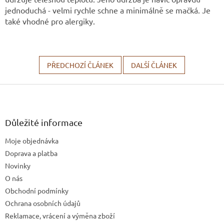
jednoduchá - velmi rychle schne a minimálně se mačká. Je
také vhodné pro alergiky.
PŘEDCHOZÍ ČLÁNEK
DALŠÍ ČLÁNEK
Z
á
p
a
Důležité informace
t
Moje objednávka
í
Doprava a platba
Novinky
O nás
Obchodní podmínky
Ochrana osobních údajů
Reklamace, vrácení a výměna zboží