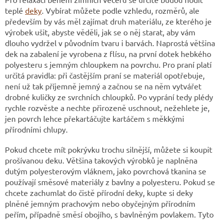
teplé
deky
. Vybírat můžete podle vzhledu, rozměrů, ale
především by vás měl zajímat druh materiálu, ze kterého je
výrobek ušit, abyste věděli, jak se o něj starat, aby vám
dlouho vydržel v původním tvaru i barvách. Naprostá většina
dek na zabalení je vyrobena z flísu, na první dotek hebkého
polyesteru s jemným chloupkem na povrchu. Pro praní platí
určitá pravidla: při častějším praní se materiál opotřebuje,
není už tak příjemně jemný a začnou se na něm vytvářet
drobné kuličky ze svrchních chloupků. Po vyprání tedy plédy
rychle rozvěste a nechte přirozeně uschnout, nežehlete je,
jen povrch lehce překartáčujte kartáčem s měkkými
přírodními chlupy.
Pokud chcete mít pokrývku trochu silnější, můžete si koupit
prošívanou deku. Většina takových výrobků je naplněna
dutým polyesterovým vláknem, jako povrchová tkanina se
používají směsové materiály z bavlny a polyesteru. Pokud se
chcete zachumlat do čistě přírodní deky, kupte si deky
plněné jemným prachovým nebo obyčejným přírodním
peřím, případně směsí obojího, s bavlněným povlakem. Tyto