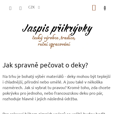
Přejít
NÁKUP
na
CZK
obsah
KOŠÍK
Jak spravně pečovat o deky?
Na trhu je bohatý výběr materiálů - deky mohou být teplejší
i chladnější, přírodní nebo umělé. A jsou také v několika
rozměrech. Jak si vybrat tu pravou? Kromě toho, zda chcete
pokrývku pro jednoho, nebo francouzskou deku pro pár,
rozhoduje hlavně i jejich následná údržba.
Pro relaxaci během zimních večerů se určitě budou hodit