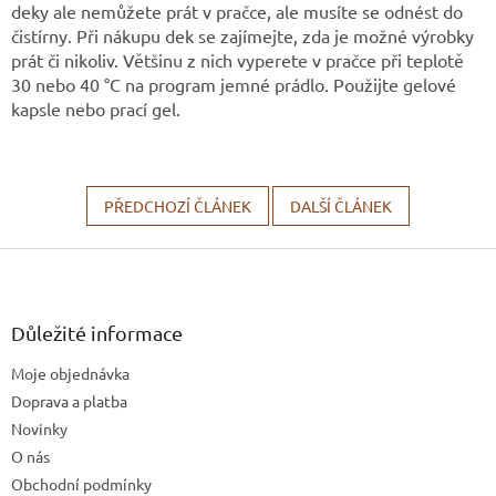
deky ale nemůžete prát v pračce, ale musíte se odnést do
čistírny. Při nákupu dek se zajímejte, zda je možné výrobky
prát či nikoliv. Většinu z nich vyperete v pračce při teplotě
30 nebo 40 °C na program jemné prádlo. Použijte gelové
kapsle nebo prací gel.
PŘEDCHOZÍ ČLÁNEK
DALŠÍ ČLÁNEK
Z
á
p
a
Důležité informace
t
Moje objednávka
í
Doprava a platba
Novinky
O nás
Obchodní podmínky