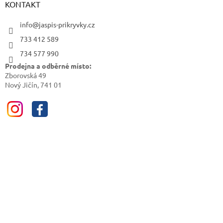
KONTAKT
info@jaspis-prikryvky.cz
733 412 589
734 577 990
Prodejna a odběrné místo:
Zborovská 49
Nový Jičín, 741 01