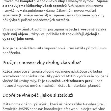
Provádíme
kompletní obnovu ovčí vlny
a vlněných výrobků.
Šijeme
a obnovujeme lůžkoviny všech rozměrů
.
Vaši starou vlnu znovu
namykáme – zkramlujeme – dáme lůžkovinám novou kvalitní
sypkovinu (tj. vnější materiál) a ušijeme vám z obnovené ovčí vlny
přikrývku či polštář požadovaných rozměrů.
Vlna se díky těmto tradičním postupům
načechrá
,
vyrovná
a
získá
zpět svůj objem
. Přikrývky i polštáře tak
znovu hřejí, dýchají a
vypadají jako nové
.
A co je nejlepší? Nemusíte kupovat nové – tím šetříte přírodu i svou
peněženku.
Proč je renovace vlny ekologická volba?
Každá renovace znamená o jednu věc méně na skládce a o jednu
kouzelnou noc spánku více. Díky péči od JASPIS vydrží vaše oblíbené
vlněné lůžkoviny roky. To je
skutečná udržitelnost v praxi
– bez
nutnosti kupovat nové, s maximální úctou k materiálu i planetě.
Dopřejte vlně péči, jakou si zaslouží
Máte doma vlněnou přikrývku, která už něco zažila? Nevyhazujte ji.
Zavolejte JASPIS nebo nás kontaktujte přes web – a dejte své vlně