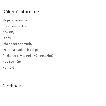
á
p
a
Důležité informace
t
Moje objednávka
í
Doprava a platba
Novinky
O nás
Obchodní podmínky
Ochrana osobních údajů
Reklamace, vrácení a výměna zboží
Napište nám
Kontakt
Facebook