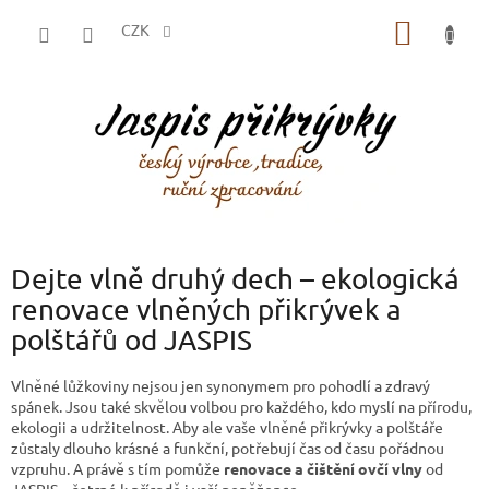
Přejít
NÁKUP
na
CZK
obsah
KOŠÍK
Dejte vlně druhý dech – ekologická
renovace vlněných přikrývek a
polštářů od JASPIS
Vlněné lůžkoviny nejsou jen synonymem pro pohodlí a zdravý
spánek. Jsou také skvělou volbou pro každého, kdo myslí na přírodu,
ekologii a udržitelnost. Aby ale vaše vlněné přikrývky a polštáře
zůstaly dlouho krásné a funkční, potřebují čas od času pořádnou
vzpruhu. A právě s tím pomůže
renovace a čištění ovčí vlny
od
JASPIS – šetrné k přírodě i vaší peněžence.