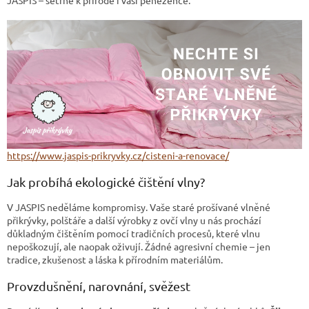
https://www.jaspis-prikryvky.cz/cisteni-a-renovace/
Jak probíhá ekologické čištění vlny?
V JASPIS neděláme kompromisy. Vaše staré prošívané vlněné
přikrývky, polštáře a další výrobky z ovčí vlny u nás prochází
důkladným čištěním pomocí tradičních procesů, které vlnu
nepoškozují, ale naopak oživují. Žádné agresivní chemie – jen
tradice, zkušenost a láska k přírodním materiálům.
Provzdušnění, narovnání, svěžest