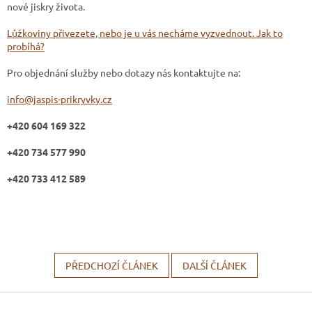
nové jiskry života.
Lůžkoviny přivezete, nebo je u vás necháme vyzvednout. Jak to
probíhá?
Pro objednání služby nebo dotazy nás kontaktujte na:
info@jaspis-prikryvky.cz
+420 604 169 322
+420 734 577 990
+420 733 412 589
PŘEDCHOZÍ ČLÁNEK
DALŠÍ ČLÁNEK
Z