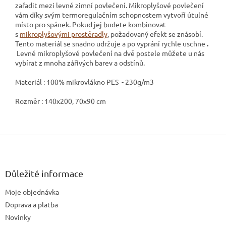
zařadit mezi levné zimní povlečení. Mikroplyšové povlečení
vám díky svým termoregulačním schopnostem vytvoří útulné
místo pro spánek. Pokud jej budete kombinovat
s
mikroplyšovými prostěradly
, požadovaný efekt se znásobí.
Tento materiál se snadno udržuje a po vyprání rychle uschne
.
Levné mikroplyšové povlečení na dvě postele můžete u nás
vybírat z mnoha zářivých barev a odstínů.
Materiál : 100% mikrovlákno PES - 230g/m3
Rozměr : 140x200, 70x90 cm
Z
á
p
a
Důležité informace
t
Moje objednávka
í
Doprava a platba
Novinky