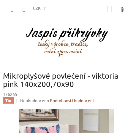
Přejít
NÁKUP
na
CZK
obsah
KOŠÍK
Mikroplyšové povlečení - viktoria
pink 140x200,70x90
126265
Průměrné
Neohodnoceno
Podrobnosti hodnocení
Tip
hodnocení
produktu
je
0,0
z