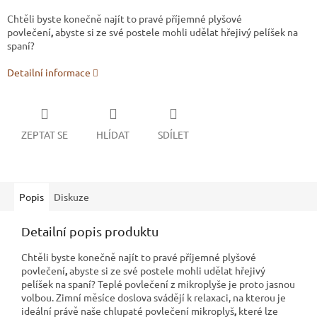
Chtěli byste konečně najít to pravé příjemné plyšové
povlečení
,
abyste si ze své postele mohli udělat hřejivý pelíšek na
spaní?
Detailní informace
ZEPTAT SE
HLÍDAT
SDÍLET
Popis
Diskuze
Detailní popis produktu
Chtěli byste konečně najít to pravé příjemné plyšové
povlečení
,
abyste si ze své postele mohli udělat hřejivý
pelíšek na spaní? Teplé povlečení z mikroplyše
je proto jasnou
volbou. Zimní měsíce doslova svádějí k relaxaci, na kterou je
ideální právě naše chlupaté povlečení mikroplyš
,
které lze