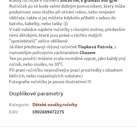
krásný ručníček v rozměru
30x30 cm, s gramáží 300 g/m
Ručníček po té bude velmi dobrým pomocníkem, který může
poskytnout svou službu při utírání rukou, nebo omývání
obličeje, takže si jej můžete kdykoliv přibalit s sebou do
batohu, kabelky, nebo tašky ::))
V naší nabídce najdete ručníčky s různými motivy, především
těmi dětskými, které jsou právě u těchto malých
"spotřebitelů" velice oblíbené
Já Vám představuji růžový ručníček
Tlapková Patrola
, s
roztomilým policejním záchranářem
Chasem
Ten po použití můžete zcela normálně vyprat, jako každý jiný
ručník, nebo osušku, na 30°C
Při praní ručníčku nepoužívejte prací prostředky s obsahem
bělících, nebo rozjasňujících substancí
Fotografie ručníčku je pouze ilustrativní !!!
Doplňkové parametry
Kategorie
:
Dětské osušky,ručníky
EAN
:
5902689472275
Z
á