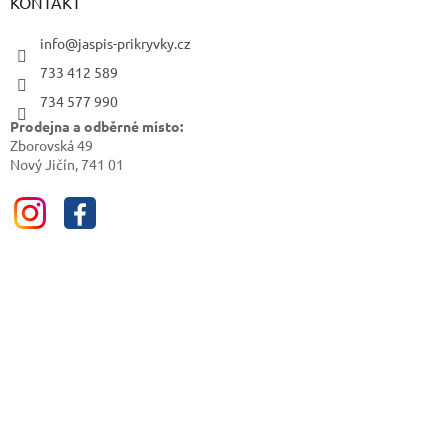
KONTAKT
info@jaspis-prikryvky.cz
733 412 589
734 577 990
Prodejna a odběrné místo:
Zborovská 49
Nový Jičín, 741 01