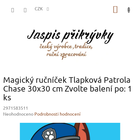
Přejít
NÁKUP
na
CZK
obsah
KOŠÍK
Magický ručníček Tlapková Patrola
Chase 30x30 cm Zvolte balení po: 1
ks
2971583511
Průměrné
Neohodnoceno
Podrobnosti hodnocení
hodnocení
produktu
je
0,0