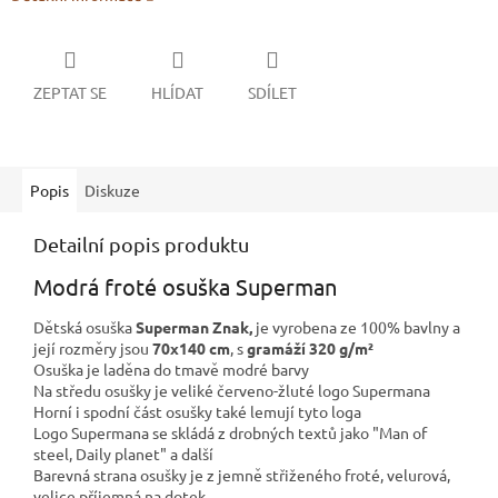
ZEPTAT SE
HLÍDAT
SDÍLET
Popis
Diskuze
Detailní popis produktu
Modrá froté osuška Superman
Dětská osuška
Superman Znak,
je vyrobena ze 100% bavlny a
její rozměry jsou
70x140 cm
, s
gramáží 320 g/m²
Osuška je laděna do tmavě modré barvy
Na středu osušky je veliké červeno-žluté logo Supermana
Horní i spodní část osušky také lemují tyto loga
Logo Supermana se skládá z drobných textů jako "Man of
steel, Daily planet" a další
Barevná strana osušky je z jemně střiženého froté, velurová,
velice příjemná na dotek