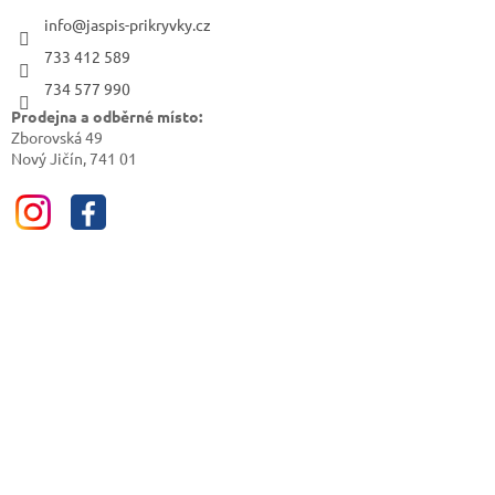
info@jaspis-prikryvky.cz
733 412 589
734 577 990
Prodejna a odběrné místo:
Zborovská 49
Nový Jičín, 741 01