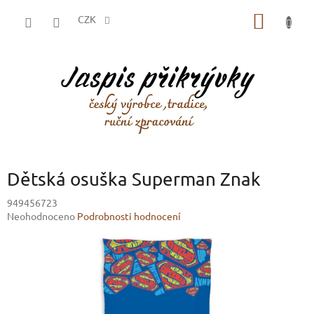
Přejít
NÁKUP
na
CZK
obsah
KOŠÍK
Dětská osuška Superman Znak
949456723
Průměrné
Neohodnoceno
Podrobnosti hodnocení
hodnocení
produktu
je
0,0
z
5
hvězdiček.