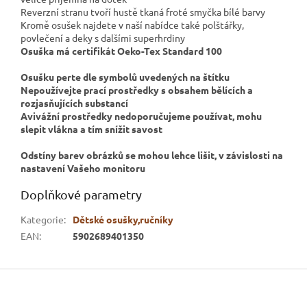
Reverzní stranu tvoří hustě tkaná froté smyčka bílé barvy
Kromě osušek najdete v naší nabídce také polštářky,
povlečení a deky s dalšími superhrdiny
Osuška má certifikát Oeko-Tex Standard 100
Osušku
perte dle symbolů uvedených na štítku
Nepoužívejte prací prostředky s obsahem bělících a
rozjasňujících substancí
Avivážní prostředky nedoporučujeme používat, mohu
slepit vlákna a tím snížit savost
Odstíny barev obrázků se mohou lehce lišit, v závislosti na
nastavení Vašeho monitoru
Doplňkové parametry
Kategorie
:
Dětské osušky,ručníky
EAN
:
5902689401350
Z
á
p