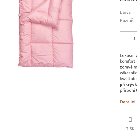
5
hvězdiček.
Barva
Rozměr
Luxusní
komfort.
zdravé mi
zákazník
kvalitní
přikrývk
přírodní 
Detailní
TISK