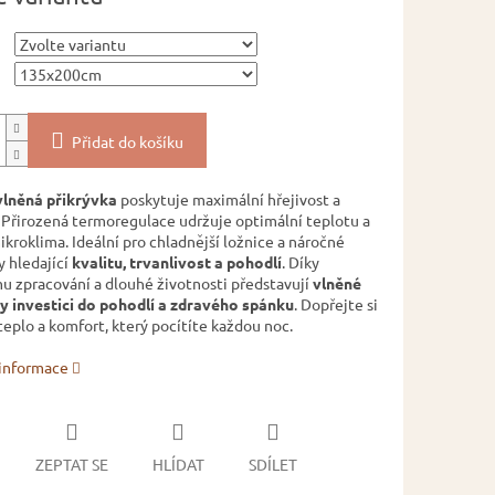
Přidat do košíku
vlněná přikrývka
poskytuje maximální hřejivost a
 Přirozená termoregulace udržuje optimální teplotu a
kroklima. Ideální pro chladnější ložnice a náročné
y hledající
kvalitu, trvanlivost a pohodlí
. Díky
mu zpracování a dlouhé životnosti představují
vlněné
y investici do pohodlí a zdravého spánku
. Dopřejte si
teplo a komfort, který pocítíte každou noc.
 informace
ZEPTAT SE
HLÍDAT
SDÍLET