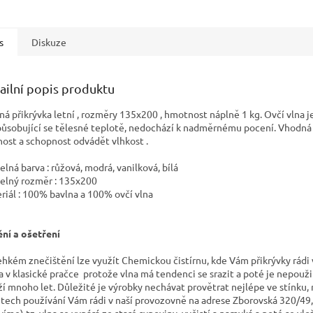
s
Diskuze
ailní popis produktu
ná přikrývka letní , rozměry 135x200 , hmotnost náplně 1 kg. Ovčí vlna j
působující se tělesné teplotě, nedochází k nadměrnému pocení. Vhodná 
nost a schopnost odvádět vlhkost .
elná barva : růžová, modrá, vanilková, bílá
telný rozměr : 135x200
riál : 100% bavlna a 100% ovčí vlna
ění a ošetření
lehkém znečištění lze využít Chemickou čistírnu, kde Vám přikrývky rádi v
 v klasické pračce protože vlna má tendenci se srazit a poté je nepouži
ží mnoho let. Důležité je výrobky nechávat provětrat nejlépe ve stínku, 
etech používání Vám rádi v naší provozovně na adrese Zborovská 320/49
víme) tz. vlna se vypárá ze staré sypoviny, vyčistí a namyká a poté se v