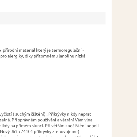
e přírodní materiál který je termoregulační -
pro alergiky, díky přítomnému lanolínu nízká
yčistí ( suchým čištění) . Přikrývky nikdy neprat
telná. Při správném používání a větrání Vám vlna
nikdy na přímém slunci. Při větším znečištění neboli
,Nový Jičín 74101 přikrývky zrenovujeme(
loží do nové sypoviny. To vše jsme schopni Vám udělat