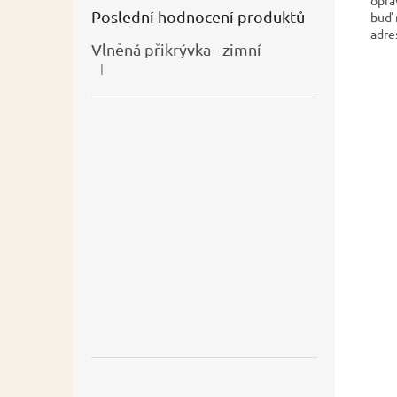
Poslední hodnocení produktů
buď 
adre
Vlněná přikrývka - zimní
|
Hodnocení produktu je 5 z 5 hvězdiček.