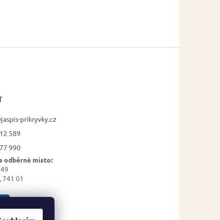
T
jaspis-prikryvky.cz
12 589
77 990
a odběrné místo:
 49
, 741 01