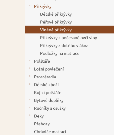
í
Přikrývky
p
Dětské přikrývky
a
Péřové přikrývky
n
Vlněné přikrývky
e
Přikrývky z počesané ovčí vlny
l
Přikrývky z dutého vlákna
Podložky na matrace
Polštáře
Ložní povlečení
Prostěradla
Dětské zboží
Kojící polštáře
Bytové doplňky
Ručníky a osušky
Deky
Přehozy
Chrániče matrací