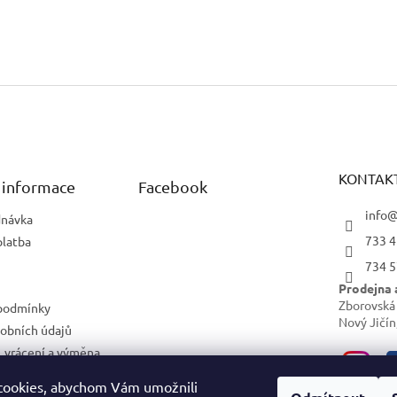
KONTAK
 informace
Facebook
info@
dnávka
733 4
platba
734 5
Prodejna 
Zborovská
podmínky
Nový Jičín
obních údajů
 vrácení a výměna
cookies, abychom Vám umožnili
ám