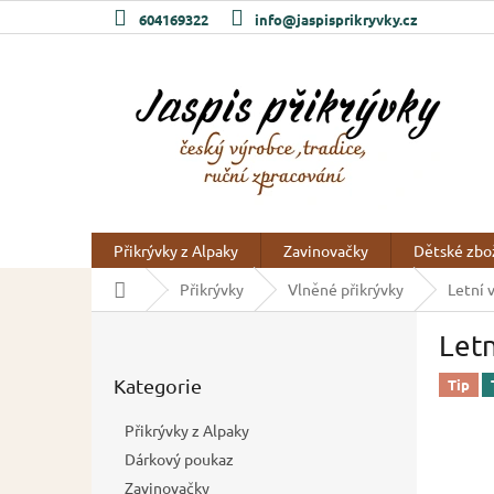
Přejít
604169322
info@jaspisprikryvky.cz
na
obsah
Přikrývky z Alpaky
Zavinovačky
Dětské zbo
Domů
Přikrývky
Vlněné přikrývky
Letní 
P
Letn
o
Přeskočit
s
Kategorie
kategorie
Tip
t
r
Přikrývky z Alpaky
a
Dárkový poukaz
n
Zavinovačky
n