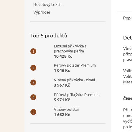
Hotelový textil
Výprodej
Popi
Top 5 produktů
Det
Luxusní přikrývka s
Vlně
prachovým peřím
přiz
10 428 Kč
praš
Péřový polštář Premium
1 046 Kč
Volit
Voli
Vlněná přikrývka - zimní
Mate
3 967 Kč
Péřová přikrývka Premium
Čišt
5 971 Kč
Vlněný polštář
Při 
1 662 Kč
doma
vydr
po l
opra