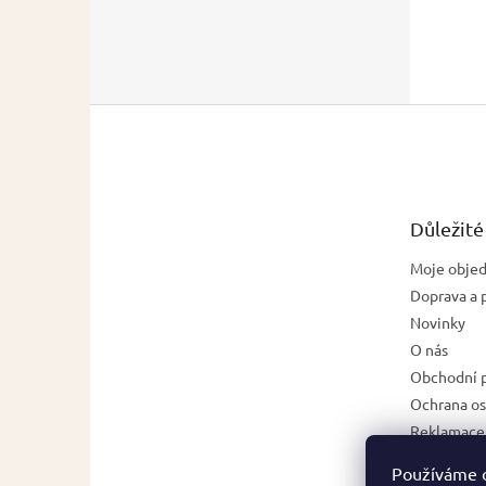
Z
á
p
a
t
Důležité
í
Moje obje
Doprava a 
Novinky
O nás
Obchodní 
Ochrana os
Reklamace,
zboží
Používáme 
Napište n