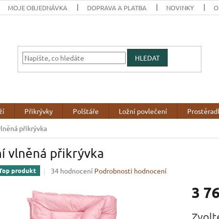
MOJE OBJEDNÁVKA
DOPRAVA A PLATBA
NOVINKY
O
HLEDAT
ží
Přikrývky
Polštáře
Ložní povlečení
Prostěrad
vlněná přikrývka
í vlněná přikrývka
Průměrné
34 hodnocení
Podrobnosti hodnocení
Top produkt
hodnocení
3 7
produktu
je
3,1
Měrná
Zvolt
z
cena: