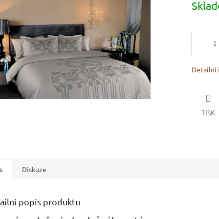
Skla
cena:
ek.
Detailní
TISK
s
Diskuze
ailní popis produktu