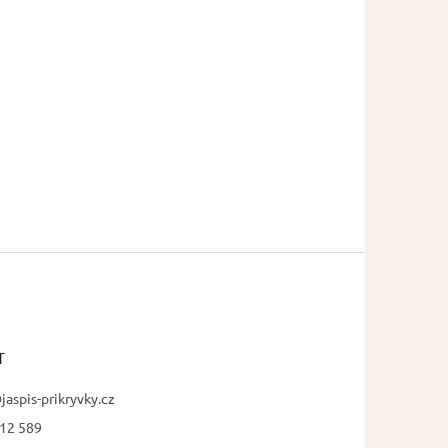
T
jaspis-prikryvky.cz
12 589