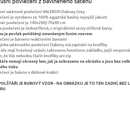
usní povlečení z bavlněného saténu
sní saténové povlečení VALERON Dabney Grey
ečení je vyrobeno ze 100% egyptské bavlny nejvyšší jakosti
ěr povlečení je 140x200/ 70x90 cm
a povlečení je šedostříbrná, s originálními vzory stříbrné barvy.
bu je povlak potištěný zmenšeným lícním vzorem
ečení je barveno reaktivními barvami
rývka saténového povlečení Dabeny má zapínání na knoflíky
táře mají hotelový uzávěr, takzvanou hotelovou zakládku, jejíž nesporná
m, že Vás nebudou tlačit knoflíky ani zip
táře nemají okrasný lem, jak je zobrazeno na obrázku a jsou bez vel
lého tisku
ečení je baleno v dárkové krabici
POLŠTÁŘI JE RUBOVÝ VZOR - NA OBRÁZKU JE TO TEN ZADNÍ, BEZ
RU