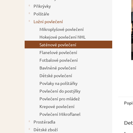
z
í
Přikrývky
5
p
Polštáře
hvězdič
a
Ložní povlečení
n
Mikroplyšové povlečení
e
Hokejové povlečení NHL
l
Saténové povlečení
Flanelové povlečení
Fotbalové povlečení
Bavlněné povlečení
Dětské povlečení
Povlaky na polštářky
Povlečení do postýlky
Povlečení pro mládež
Popi
Krepové povlečení
Povlečení Mikroflanel
Prostěradla
Det
Dětské zboží