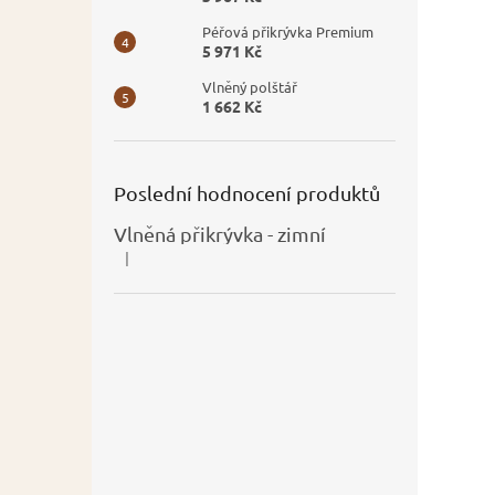
Péřová přikrývka Premium
5 971 Kč
Vlněný polštář
1 662 Kč
Poslední hodnocení produktů
Vlněná přikrývka - zimní
|
Hodnocení produktu je 5 z 5 hvězdiček.