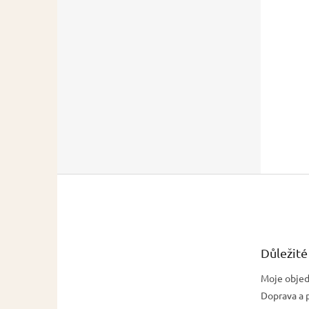
Z
á
p
a
t
Důležité
í
Moje obje
Doprava a 