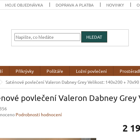
MOJE OBJEDNÁVKA
DOPRAVA A PLATBA
NOVINKY
O
HLEDAT
ží
Přikrývky
Polštáře
Ložní povlečení
Prostěrad
Saténové povlečení Valeron Dabney Grey Velikost: 140x200 + 70x90
énové povlečení Valeron Dabney Grey 
356
né
noceno
Podrobnosti hodnocení
ení
2 1
u
Měrná