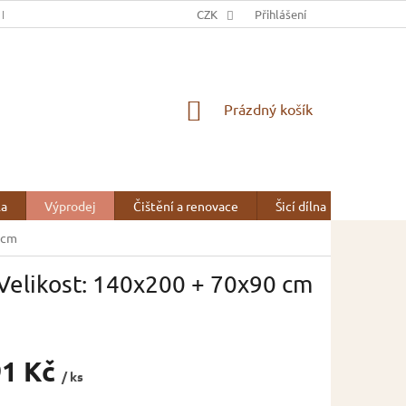
 NÁS
OBCHODNÍ PODMÍNKY
CZK
OCHRANA OSOBNÍCH ÚDAJŮ
Přihlášení
NÁKUPNÍ
Prázdný košík
KOŠÍK
la
Výprodej
Čištění a renovace
Šicí dílna
Kontak
 cm
Velikost: 140x200 + 70x90 cm
91 Kč
/ ks