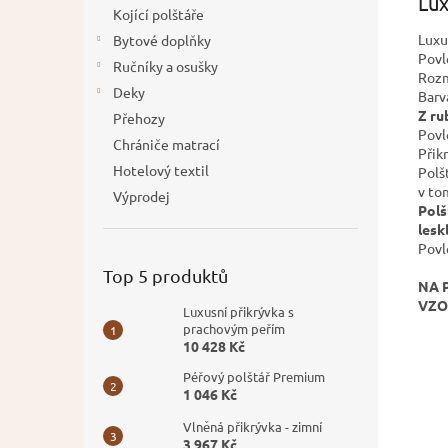
Lux
Kojící polštáře
Luxu
Bytové doplňky
Povl
Ručníky a osušky
Rozm
Deky
Barv
Z ru
Přehozy
Povl
Chrániče matrací
Přik
Hotelový textil
Polš
v to
Výprodej
Polš
lesk
Povl
Top 5 produktů
NA 
VZO
Luxusní přikrývka s
prachovým peřím
10 428 Kč
Péřový polštář Premium
1 046 Kč
Vlněná přikrývka - zimní
3 967 Kč