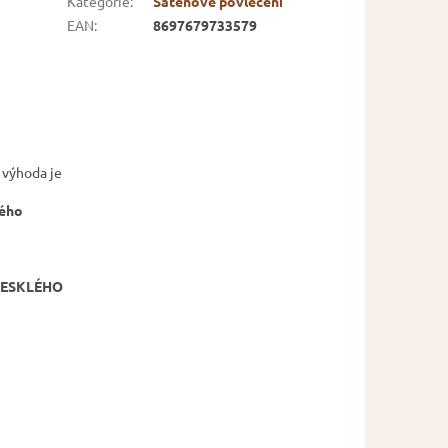
Kategorie
:
Saténové povlečení
EAN
:
8697679733579
 výhoda je
kého
 LESKLÉHO