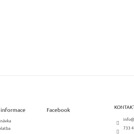
KONTAK
 informace
Facebook
info@
dnávka
733 4
platba