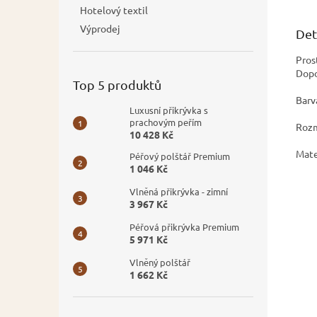
Hotelový textil
Výprodej
Det
Pros
Dopo
Top 5 produktů
Barv
Luxusní přikrývka s
prachovým peřím
Rozm
10 428 Kč
Mate
Péřový polštář Premium
1 046 Kč
Vlněná přikrývka - zimní
3 967 Kč
Péřová přikrývka Premium
5 971 Kč
Vlněný polštář
1 662 Kč