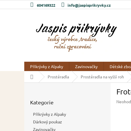
Přejít
604169322
info@jaspisprikryvky.cz
na
obsah
Přikrývky z Alpaky
Zavinovačky
Dětské zbo
Domů
Prostěradla
Prostěradla na vyšší roh
P
Frot
o
Přeskočit
s
Průměr
Neohod
Kategorie
kategorie
t
hodnoc
r
produkt
Přikrývky z Alpaky
a
je
Dárkový poukaz
n
0,0
z
Zavinovačky
n