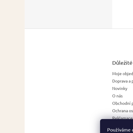
Z
á
p
a
t
Důležité
í
Moje obje
Doprava a 
Novinky
O nás
Obchodní 
Ochrana os
Reklamace,
zboží
Používáme 
Napište n