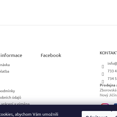
KONTAK
 informace
Facebook
info@
dnávka
733 4
platba
734 5
Prodejna 
Zborovská
podmínky
Nový Jičín
obních údajů
 vrácení a výměna
cookies, abychom Vám umožnili
ám