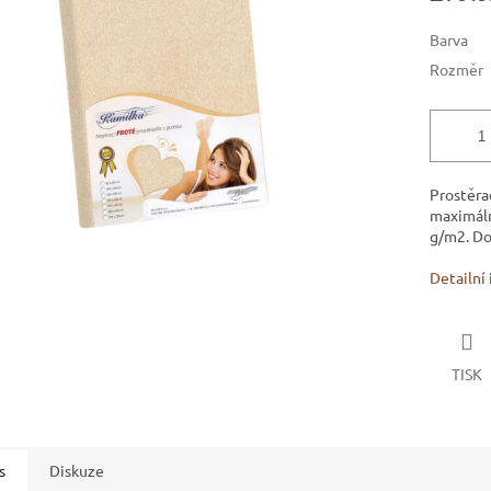
ek.
Barva
Rozměr
Prostěra
maximáln
g/m2. Do
Detailní
TISK
s
Diskuze