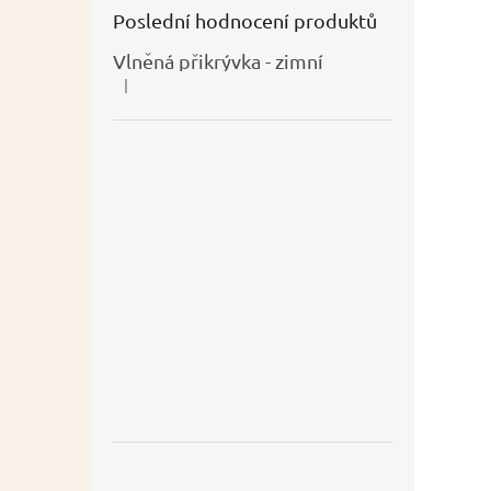
Poslední hodnocení produktů
Vlněná přikrývka - zimní
|
Hodnocení produktu je 5 z 5 hvězdiček.