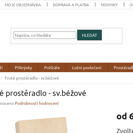
MOJE OBJEDNÁVKA
DOPRAVA A PLATBA
NOVINKY
O
HLEDAT
ží
Přikrývky
Polštáře
Ložní povlečení
Prostěrad
Froté prostěradlo - sv.béžové
é prostěradlo - sv.béžové
né
noceno
Podrobnosti hodnocení
ení
od
u
Měrná
Zvolt
cena: