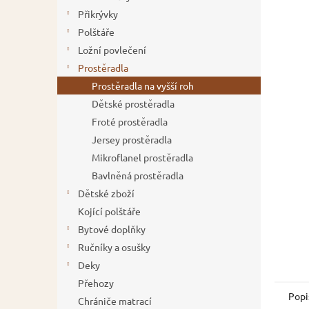
5
í
Přikrývky
hvězdič
p
Polštáře
a
Ložní povlečení
n
Prostěradla
e
Prostěradla na vyšší roh
l
Dětské prostěradla
Froté prostěradla
Jersey prostěradla
Mikroflanel prostěradla
Bavlněná prostěradla
Dětské zboží
Kojící polštáře
Bytové doplňky
Ručníky a osušky
Deky
Přehozy
Popi
Chrániče matrací