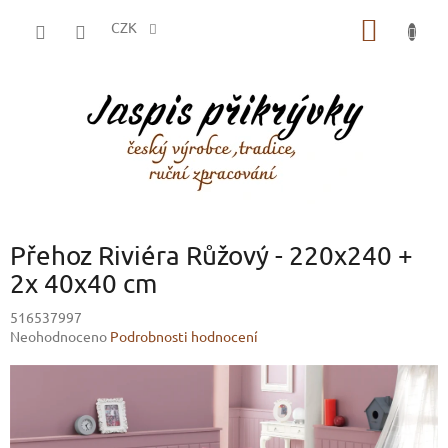
Přejít
NÁKUP
na
CZK
obsah
KOŠÍK
Přehoz Riviéra Růžový - 220x240 +
2x 40x40 cm
516537997
Průměrné
Neohodnoceno
Podrobnosti hodnocení
hodnocení
produktu
je
0,0
z