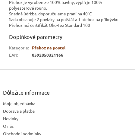
Přehoz je vyroben ze 100% bavlny, výplň je 100%
polyesterové rouno.
Snadná údržba, doporučujeme praní na 40°C
Sada obsahuje 2 povlaky na polštář a 1 přehoz na přikrývku
Přehoz má certifikát Öko-Tex Standard 100
Doplňkové parametry
Kategorie
:
Přehoz na postel
EAN
:
8592850321166
Z
á
p
a
Důležité informace
t
Moje objednávka
í
Doprava a platba
Novinky
O nás
Obchodní podmínky