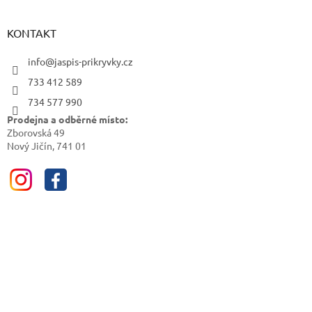
KONTAKT
info@jaspis-prikryvky.cz
733 412 589
734 577 990
Prodejna a odběrné místo:
Zborovská 49
Nový Jičín, 741 01