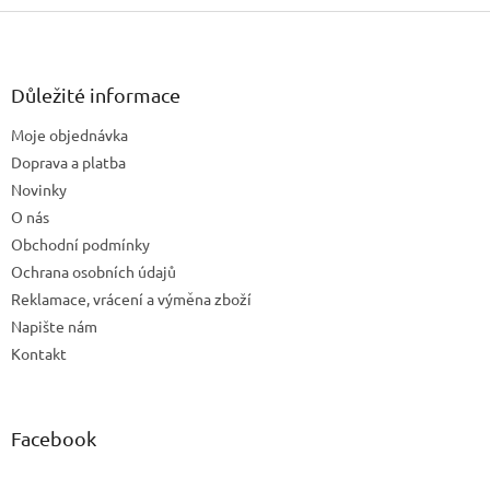
Z
á
p
a
Důležité informace
t
Moje objednávka
í
Doprava a platba
Novinky
O nás
Obchodní podmínky
Ochrana osobních údajů
Reklamace, vrácení a výměna zboží
Napište nám
Kontakt
Facebook