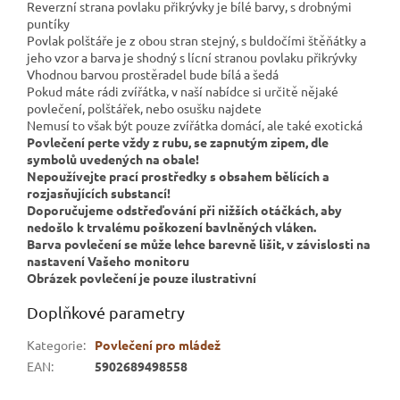
Reverzní strana povlaku přikrývky je bílé barvy, s drobnými
puntíky
Povlak polštáře je z obou stran stejný, s buldočími štěňátky a
jeho vzor a barva je shodný s lícní stranou povlaku přikrývky
Vhodnou barvou prostěradel bude bílá a šedá
Pokud máte rádi zvířátka, v naší nabídce si určitě nějaké
povlečení, polštářek, nebo osušku najdete
Nemusí to však být pouze zvířátka domácí, ale také exotická
Povlečení perte vždy z rubu, se zapnutým zipem, dle
symbolů uvedených na obale!
Nepoužívejte prací prostředky s obsahem bělících a
rozjasňujících substancí!
Doporučujeme odstřeďování při nižších otáčkách, aby
nedošlo k trvalému poškození bavlněných vláken.
Barva povlečení se může lehce barevně lišit, v závislosti na
nastavení Vašeho monitoru
Obrázek povlečení je pouze ilustrativní
Doplňkové parametry
Kategorie
:
Povlečení pro mládež
EAN
:
5902689498558