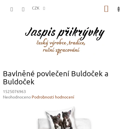
Přejít
NÁKUP
na
CZK
obsah
KOŠÍK
Bavlněné povlečení Buldoček a
Buldoček
1525076963
Průměrné
Neohodnoceno
Podrobnosti hodnocení
hodnocení
produktu
je
0,0
z