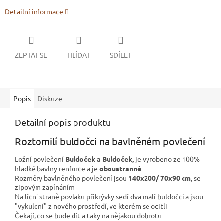
Detailní informace
ZEPTAT SE
HLÍDAT
SDÍLET
Popis
Diskuze
Detailní popis produktu
Roztomilí buldočci na bavlněném povlečení
Ložní povlečení
Buldoček a Buldoček,
je vyrobeno ze 100%
hladké bavlny renforce a je
oboustranné
Rozměry bavlněného povlečení jsou
140x200/ 70x90 cm
, se
zipovým zapínáním
Na lícní straně povlaku přikrývky sedí dva malí buldočci a jsou
"vykulení" z nového prostředí, ve kterém se ocitli
Čekají, co se bude dít a taky na nějakou dobrotu