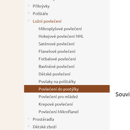
í
Přikrývky
p
Polštáře
a
Ložní povlečení
n
Mikroplyšové povlečení
e
Hokejové povlečení NHL
l
Saténové povlečení
Flanelové povlečení
Fotbalové povlečení
Bavlněné povlečení
Dětské povlečení
Povlaky na polštářky
Povlečení do postýlky
Souvi
Povlečení pro mládež
Krepové povlečení
Povlečení Mikroflanel
Prostěradla
Dětské zboží