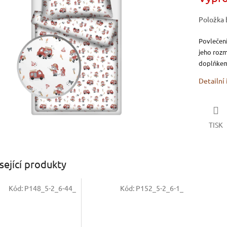
5
hvězdiček.
Položka 
Povlečení
jeho rozm
doplňkem
Detailní
TISK
sející produkty
Kód:
P148_5-2_6-44_
Kód:
P152_5-2_6-1_