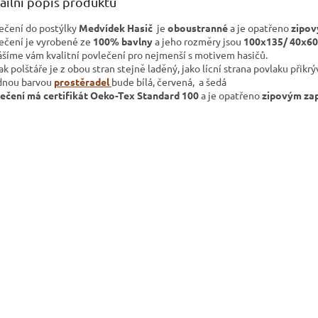
ailní popis produktu
ečení do postýlky
Medvídek Hasič
je
oboustranné
a je opatřeno
zipov
ečení je vyrobené ze
100% bavlny
a jeho rozměry jsou
100x135/ 40x60
ášíme vám kvalitní povlečení pro nejmenší s motivem hasičů.
ak polštáře je z obou stran stejně laděný, jako lícní strana povlaku přikrý
nou barvou
prostěradel
bude bílá, červená, a šedá
ečení má certifikát Oeko-Tex Standard 100
a je opatřeno
zipovým za