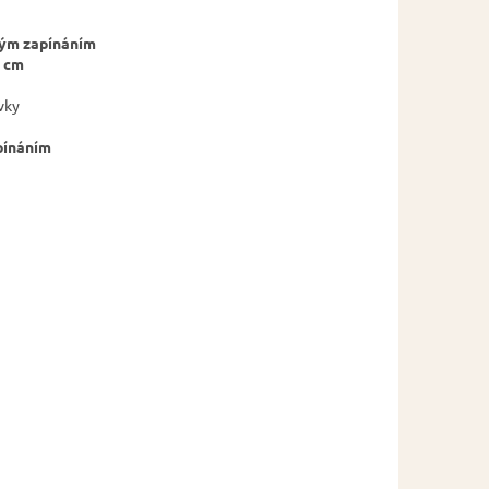
ým zapínáním
 cm
vky
pínáním