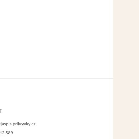
T
jaspis-prikryvky.cz
12 589