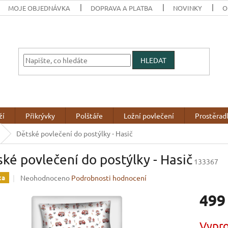
MOJE OBJEDNÁVKA
DOPRAVA A PLATBA
NOVINKY
O
HLEDAT
ží
Přikrývky
Polštáře
Ložní povlečení
Prostěrad
Dětské povlečení do postýlky - Hasič
ké povlečení do postýlky - Hasič
133367
Průměrné
Neohodnoceno
Podrobnosti hodnocení
ka
hodnocení
499
produktu
je
0,0
Měrná
Vypr
z
cena: