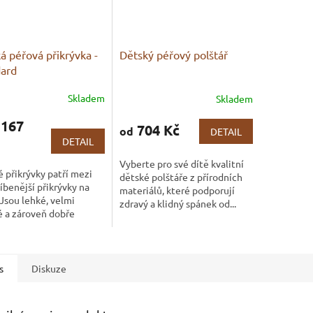
á péřová přikrývka -
Dětský péřový polštář
ard
Skladem
Skladem
rné
Průměrné
cení
hodnocení
 167
ktu
produktu
704 Kč
od
DETAIL
je
DETAIL
3,7
Vyberte pro své dítě kvalitní
z
 přikrývky patří mezi
dětské polštáře z přírodních
5
íbenější přikrývky na
materiálů, které podporují
ček.
hvězdiček.
 Jsou lehké, velmi
zdravý a klidný spánek od...
é a zároveň dobře
né....
s
Diskuze