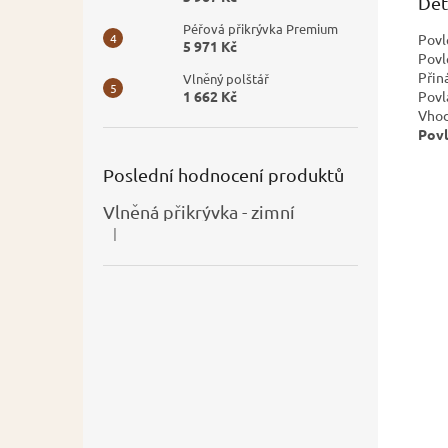
Det
Péřová přikrývka Premium
Povl
5 971 Kč
Povl
Přin
Vlněný polštář
Povl
1 662 Kč
Vhod
Povl
Poslední hodnocení produktů
Vlněná přikrývka - zimní
|
Hodnocení produktu je 5 z 5 hvězdiček.