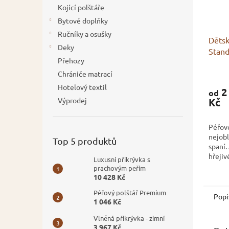
Kojící polštáře
Bytové doplňky
Ručníky a osušky
Dětsk
Deky
Stand
Přehozy
Průmě
Chrániče matrací
hodno
Hotelový textil
2
od
produ
Kč
Výprodej
je
3,8
z
Péřové
5
nejobl
Top 5 produktů
hvězdi
spaní.
hřejiv
Luxusní přikrývka s
prodyš
prachovým peřím
10 428 Kč
Péřový polštář Premium
Popi
1 046 Kč
Vlněná přikrývka - zimní
3 967 Kč