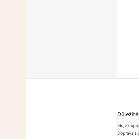
Z
á
p
a
t
Důležité
í
Moje obje
Doprava a 