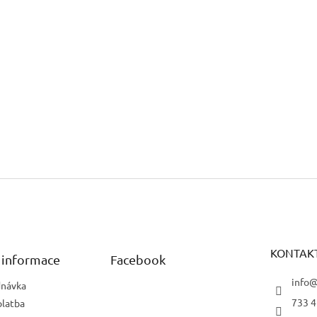
KONTAK
 informace
Facebook
info@
dnávka
733 4
platba