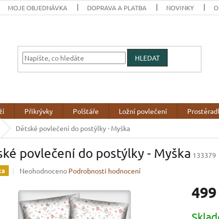
MOJE OBJEDNÁVKA
DOPRAVA A PLATBA
NOVINKY
O
HLEDAT
ží
Přikrývky
Polštáře
Ložní povlečení
Prostěrad
Dětské povlečení do postýlky - Myška
ké povlečení do postýlky - Myška
133379
Průměrné
Neohodnoceno
Podrobnosti hodnocení
ka
hodnocení
499
produktu
je
0,0
Měrná
Skla
z
cena: