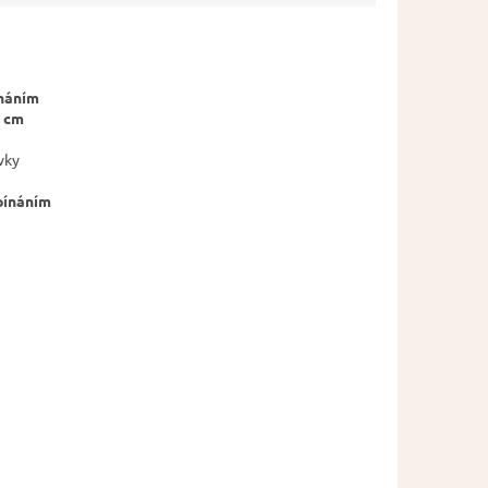
náním
 cm
vky
pínáním