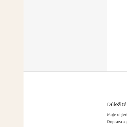
Z
á
p
a
t
Důležité
í
Moje obje
Doprava a 