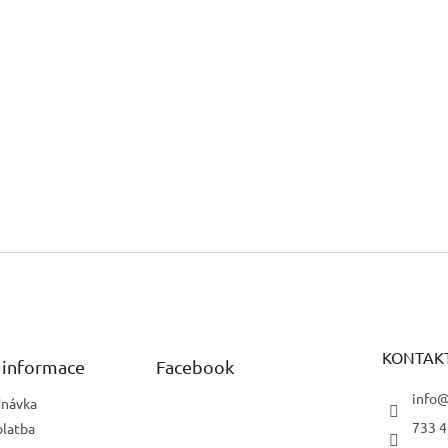
KONTAK
 informace
Facebook
info@
dnávka
733 4
platba