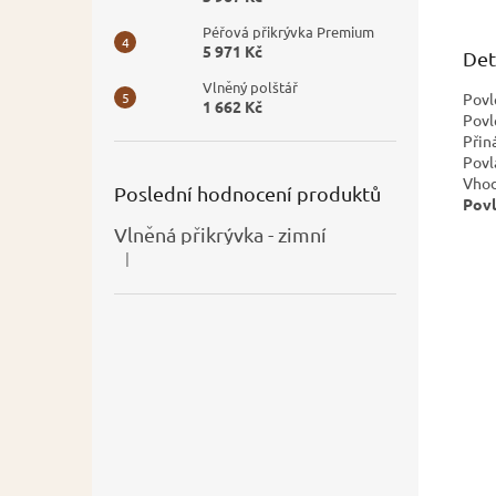
Péřová přikrývka Premium
5 971 Kč
Det
Vlněný polštář
Povl
1 662 Kč
Povl
Přin
Povl
Vhod
Poslední hodnocení produktů
Povl
Vlněná přikrývka - zimní
|
Hodnocení produktu je 5 z 5 hvězdiček.