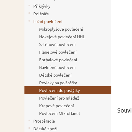
í
Přikrývky
p
Polštáře
a
Ložní povlečení
n
Mikroplyšové povlečení
e
Hokejové povlečení NHL
l
Saténové povlečení
Flanelové povlečení
Fotbalové povlečení
Bavlněné povlečení
Dětské povlečení
Povlaky na polštářky
Povlečení do postýlky
Povlečení pro mládež
Krepové povlečení
Souvi
Povlečení Mikroflanel
Prostěradla
Dětské zboží