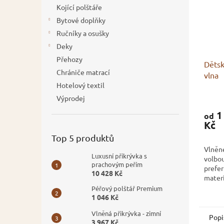
Kojící polštáře
Bytové doplňky
Ručníky a osušky
Deky
Přehozy
Dětsk
Chrániče matrací
vlna
Hotelový textil
Průmě
Výprodej
hodno
1
od
produ
Kč
je
3,2
Top 5 produktů
z
Vlněné
5
Luxusní přikrývka s
volbou
hvězdi
prachovým peřím
prefer
10 428 Kč
materiá
Péřový polštář Premium
1 046 Kč
Vlněná přikrývka - zimní
Popi
3 967 Kč