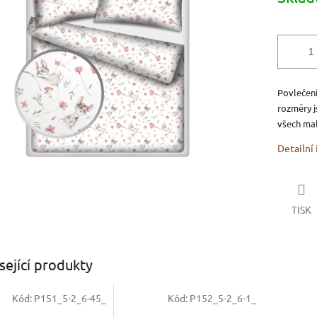
5
hvězdiček.
Povlečení
rozměry 
všech mal
Detailní
TISK
sející produkty
Kód:
P151_5-2_6-45_
Kód:
P152_5-2_6-1_