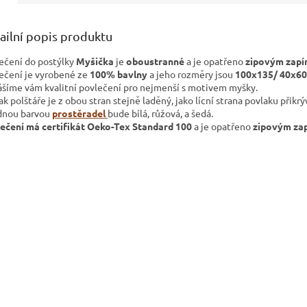
ailní popis produktu
ečení do postýlky
Myšička
je
oboustranné
a je opatřeno
zipovým zapí
ečení je vyrobené ze
100% bavlny
a jeho rozměry jsou
100x135/ 40x60
ášíme vám kvalitní povlečení pro nejmenší s motivem myšky.
ak polštáře je z obou stran stejně laděný, jako lícní strana povlaku přikrý
nou barvou
prostěradel
bude bílá, růžová, a šedá.
ečení má certifikát Oeko-Tex Standard 100
a je opatřeno
zipovým za