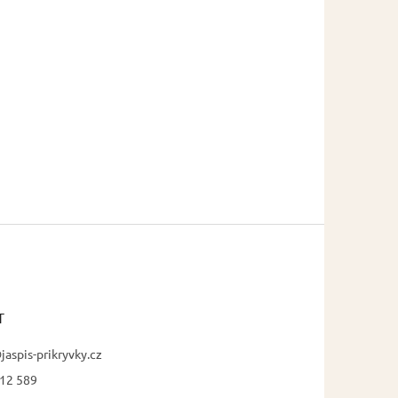
T
jaspis-prikryvky.cz
12 589