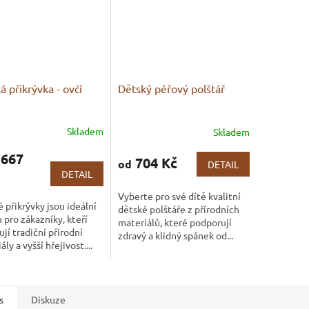
á přikrývka - ovčí
Dětský péřový polštář
Skladem
Skladem
rné
Průměrné
cení
hodnocení
 667
ktu
produktu
704 Kč
od
DETAIL
je
DETAIL
3,7
Vyberte pro své dítě kvalitní
z
 přikrývky jsou ideální
dětské polštáře z přírodních
5
 pro zákazníky, kteří
materiálů, které podporují
ček.
hvězdiček.
ují tradiční přírodní
zdravý a klidný spánek od...
ly a vyšší hřejivost....
s
Diskuze