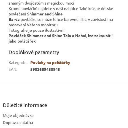
známým dvojčatům s magickou mocí
Kromě povláčků najdete v naší nabídce Také krásné dětské
povlečení
Shimmer and Shine
Barva
povláčku se může lehce barevně lišit, v závislosti na
nastavení Vašeho monitoru
Fotografie je pouze ilustrativní
Povláček Shimmer and Shine Tala a Nahal, lze zakoupit i
jako polštářek
Doplňkové parametry
Kategorie
:
Povlaky na polštářky
EAN
:
5902689450945
Z
á
p
a
Důležité informace
t
Moje objednávka
í
Doprava a platba