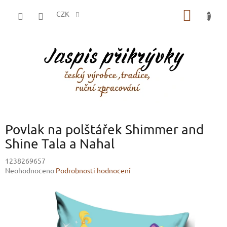
Přejít
NÁKUP
na
CZK
obsah
KOŠÍK
Povlak na polštářek Shimmer and
Shine Tala a Nahal
1238269657
Průměrné
Neohodnoceno
Podrobnosti hodnocení
hodnocení
produktu
je
0,0
z