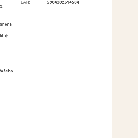
EAN
:
5904302514584
0%
ísmena
 klubu
 Vašeho