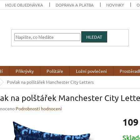
MOJE OBJEDNÁVKA
DOPRAVA A PLATBA
NOVINKY
O
HLEDAT
ží
Přikrývky
Polštáře
Ložní povlečení
Prostěrad
Povlak na polštářek Manchester City Letters
ak na polštářek Manchester City Lette
né
noceno
Podrobnosti hodnocení
ení
109
u
Měrná
Skla
cena: