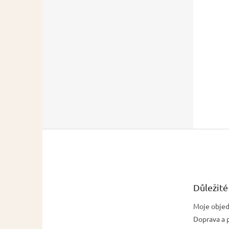
Z
á
p
a
t
Důležité
í
Moje obje
Doprava a 