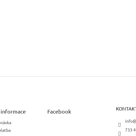
KONTAK
 informace
Facebook
info@
dnávka
733 4
platba