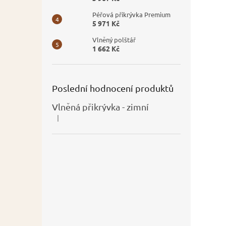
Péřová přikrývka Premium
5 971 Kč
Vlněný polštář
1 662 Kč
Poslední hodnocení produktů
Vlněná přikrývka - zimní
|
Hodnocení produktu je 5 z 5 hvězdiček.