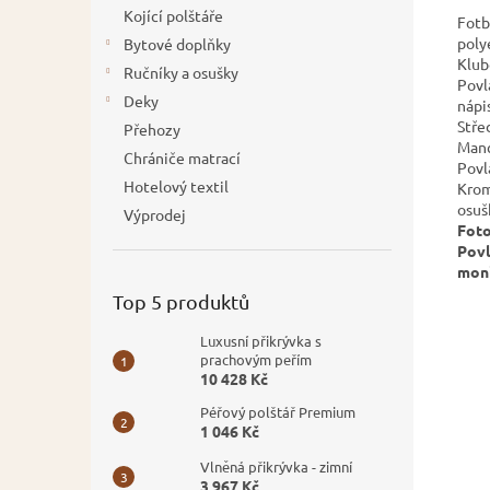
Kojící polštáře
Fotb
poly
Bytové doplňky
Klub
Ručníky a osušky
Povl
Deky
nápi
Stře
Přehozy
Manc
Chrániče matrací
Povl
Hotelový textil
Krom
osuš
Výprodej
Foto
Povl
mon
Top 5 produktů
Luxusní přikrývka s
prachovým peřím
10 428 Kč
Péřový polštář Premium
1 046 Kč
Vlněná přikrývka - zimní
3 967 Kč