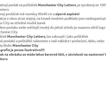
alový povlak na polštářek
Manchester City Letters
, je vyrobený ze 10
esteru
ový povláček má rozměry 40x40 cm a
zipové zapínání
ak je z obou stran stejný, na tmavě modrém podkladu jsou nedospaná p
su City ve středně modré barvě
dem povlaku vede světlejší modrý do jehož středu je osazeno větší logo
hester City
áček
Manchester City Letters,
lze zakoupit i jako polštářek
ě povlaků a polštářků naleznete v naší nabídce i povlečení, deku, nebo
ky klubu
Manchester City
grafie je pouze ilustrativní!!!
ak na obrázku se může lehce barevně lišit, v závislosti na nastavení
itoru