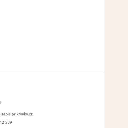
T
jaspis-prikryvky.cz
12 589