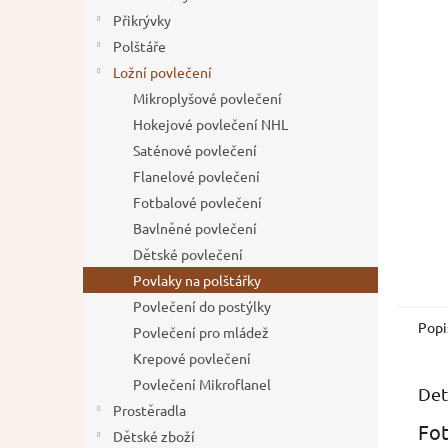
5
í
Přikrývky
hvězdič
p
Polštáře
a
Ložní povlečení
n
Mikroplyšové povlečení
e
Hokejové povlečení NHL
l
Saténové povlečení
Flanelové povlečení
Fotbalové povlečení
Bavlněné povlečení
Dětské povlečení
Povlaky na polštářky
Povlečení do postýlky
Popi
Povlečení pro mládež
Krepové povlečení
Povlečení Mikroflanel
Det
Prostěradla
Fot
Dětské zboží