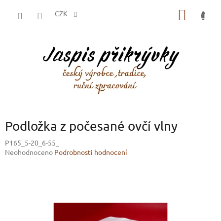
Přejít
NÁKUP
na
CZK
obsah
KOŠÍK
Podložka z počesané ovčí vlny
P165_5-20_6-55_
Průměrné
Neohodnoceno
Podrobnosti hodnocení
hodnocení
produktu
je
0,0
z
5
hvězdiček.