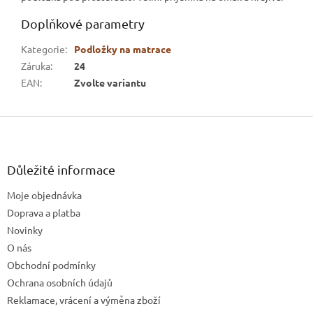
Doplňkové parametry
Kategorie
:
Podložky na matrace
Záruka
:
24
EAN
:
Zvolte variantu
Z
á
p
a
Důležité informace
t
Moje objednávka
í
Doprava a platba
Novinky
O nás
Obchodní podmínky
Ochrana osobních údajů
Reklamace, vrácení a výměna zboží