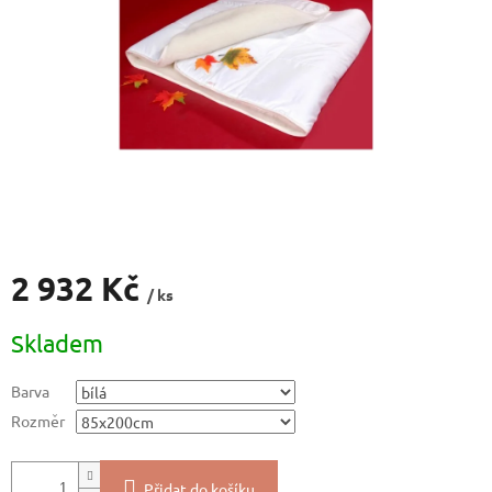
2 932 Kč
/ ks
Měrná
Skladem
cena:
Barva
Rozměr
Přidat do košíku