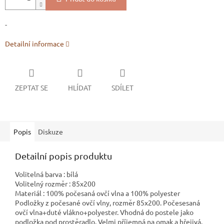
-
Detailní informace
ZEPTAT SE
HLÍDAT
SDÍLET
Popis
Diskuze
Detailní popis produktu
Volitelná barva : bílá
Volitelný rozměr : 85x200
Materiál : 100% počesaná ovčí vlna a 100% polyester
Podložky z počesané ovčí vlny, rozměr 85x200. Počesesaná
ovčí vlna+duté vlákno+polyester. Vhodná do postele jako
podložka pod prostěradlo. Velmi příjemná na omak a hřejivá.