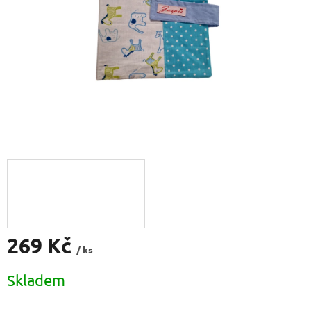
269 Kč
/ ks
Měrná
Skladem
cena: