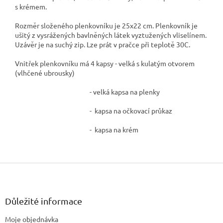
s krémem.
Rozměr složeného plenkovníku je 25x22 cm. Plenkovník je
ušitý z vysrážených bavlněných látek vyztužených vliselínem.
Uzávěr je na suchý zip. Lze prát v pračce při teplotě 30C.
Vnitřek plenkovníku má 4 kapsy - velká s kulatým otvorem
(vlhčené ubrousky)
- velká kapsa na plenky
- kapsa na očkovací průkaz
- kapsa na krém
Z
á
p
a
Důležité informace
t
Moje objednávka
í